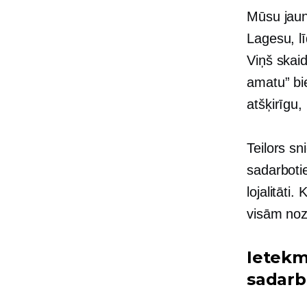
Mūsu jaun
Lagesu,
l
Viņš skai
amatu” bie
atšķirīgu
Teilors sn
sadarboti
lojalitāti.
visām noz
Ietekm
sadarb