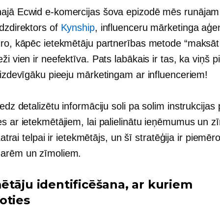
ajā Ecwid e-komercijas šova epizodē mēs runājam a
īdzdirektors
of
Kynship
, influenceru mārketinga aģe
dro, kāpēc ietekmētāju partnerības metode “maksāt
ži vien ir neefektīva. Pats labākais ir tas, ka viņš 
, izdevīgāku pieeju mārketingam ar influenceriem!
iedz detalizētu informāciju
soli pa solim
instrukcijas 
es ar ietekmētājiem, lai palielinātu ieņēmumus un z
 Katrai telpai ir ietekmētājs, un šī stratēģija ir piemē
arēm un zīmoliem.
ētāju identificēšana, ar kuriem
oties