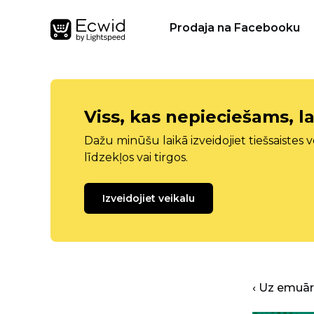
Prodaja na Facebooku
Viss, kas nepieciešams, la
Dažu minūšu laikā izveidojiet tiešsaistes ve
līdzekļos vai tirgos.
Izveidojiet veikalu
‹ Uz emuā