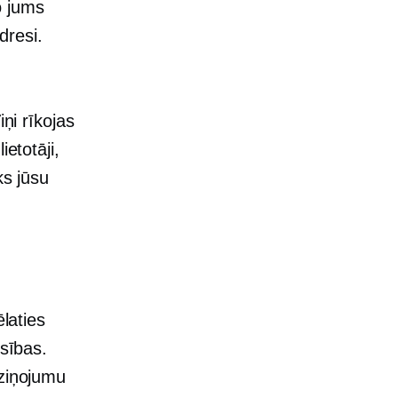
o jums
dresi.
ņi rīkojas
etotāji,
ks jūsu
ēlaties
esības.
 ziņojumu