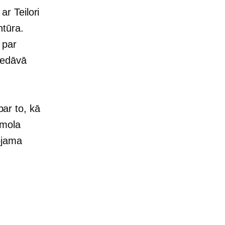
r Teilori
ntūra.
 par
piedāvā
par to, kā
īmola
rojama