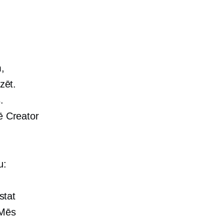
m,
zēt.
.
ē Creator
u:
stat
 Mēs