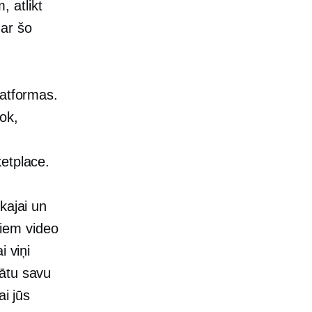
 atlikt
 ar šo
latformas.
ok,
etplace.
kajai un
abiem video
i viņi
ātu savu
ai jūs