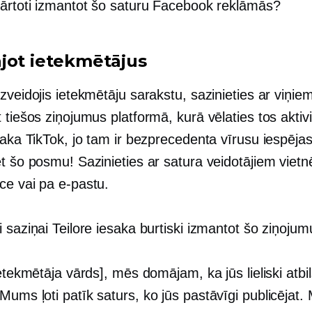
kārtoti izmantot šo saturu Facebook reklāmās?
jot ietekmētājus
zveidojis ietekmētāju sarakstu, sazinieties ar viņie
 tiešos ziņojumus platformā, kurā vēlaties tos aktivi
saka TikTok, jo tam ir bezprecedenta vīrusu iespējas
t šo posmu! Sazinieties ar satura veidotājiem vietn
ce vai pa e-pastu.
 saziņai Teilore iesaka burtiski izmantot šo ziņojum
ietekmētāja vārds], mēs domājam, ka jūs lieliski atbil
ums ļoti patīk saturs, ko jūs pastāvīgi publicējat.