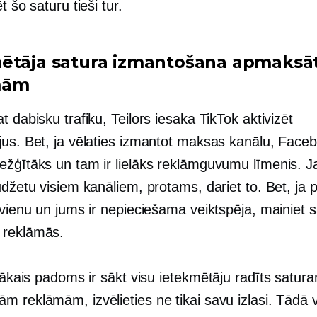
t šo saturu tieši tur.
ētāja satura izmantošana apmaks
mām
t dabisku trafiku, Teilors iesaka TikTok aktivizēt
jus. Bet, ja vēlaties izmantot maksas kanālu, Faceb
ežģītāks un tam ir lielāks reklāmguvumu līmenis. Ja
udžetu visiem kanāliem, protams, dariet to. Bet, ja p
 vienu un jums ir nepieciešama veiktspēja, mainiet 
 reklāmās.
elākais padoms ir sākt visu
ietekmētāju radīts
satura
 reklāmām, izvēlieties ne tikai savu izlasi. Tādā v