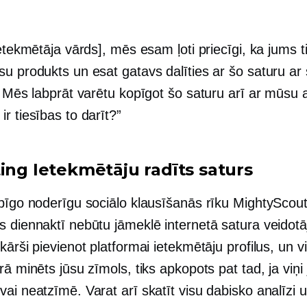
ietekmētāja vārds], mēs esam ļoti priecīgi, ka jums tik
su produkts un esat gatavs dalīties ar šo saturu ar
. Mēs labprāt varētu kopīgot šo saturu arī ar mūsu a
r tiesības to darīt?”
ting
Ietekmētāju radīts
saturs
pīgo noderīgu sociālo klausīšanās rīku MightyScout,
s diennaktī nebūtu jāmeklē internetā satura veidotā
kārši pievienot platformai ietekmētāju profilus, un v
rā minēts jūsu zīmols, tiks apkopots pat tad, ja viņi 
ai neatzīmē. Varat arī skatīt visu dabisko analīzi 