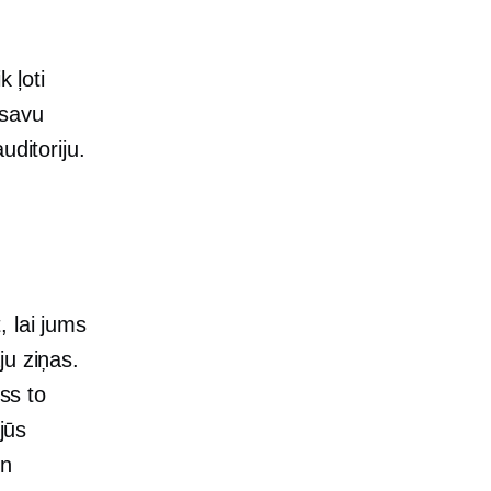
 ļoti
 savu
uditoriju.
 lai jums
ju ziņas.
iss to
jūs
un