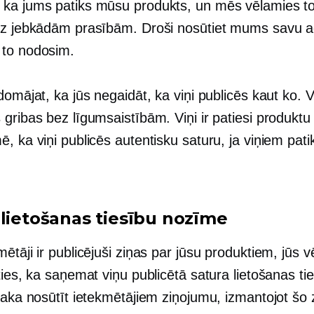
ka jums patiks mūsu produkts, un mēs vēlamies t
ez jebkādām prasībām. Droši nosūtiet mums savu a
to nodosim.
domājat, ka jūs negaidāt, ka viņi publicēs kaut ko. Vi
gribas bez līgumsaistībām. Viņi ir patiesi produktu li
, ka viņi publicēs autentisku saturu, ja viņiem pati
 lietošanas tiesību nozīme
ētāji ir publicējuši ziņas par jūsu produktiem, jūs v
ties, ka saņemat viņu publicētā satura lietošanas ti
esaka nosūtīt ietekmētājiem ziņojumu, izmantojot šo