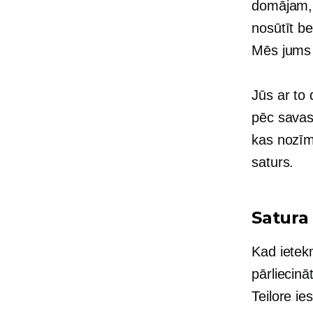
domājam, 
nosūtīt b
Mēs jums 
Jūs ar to 
pēc savas 
kas nozīmē
saturs.
Satura
Kad ietekm
pārliecinā
Teilore i