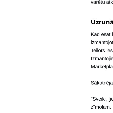
varētu at
Uzrunā
Kad esat i
izmantojot
Teilors ie
Izmantojie
Marketpla
Sākotnējai
"Sveiki, [
zīmolam. M