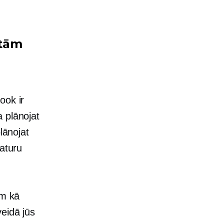
ātām
ook ir
 plānojat
lānojat
saturu
m kā
eidā jūs