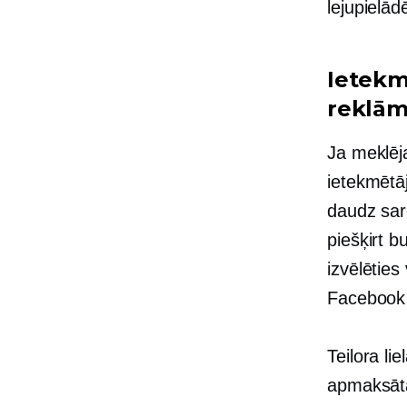
lejupielādē
Ietekm
reklā
Ja meklēja
ietekmētā
daudz sar
piešķirt b
izvēlēties
Facebook
Teilora li
apmaksātām