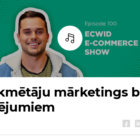
Bārs
ekmētāju mārketings b
ējumiem