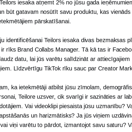
 Teilors iesaka atņemt 2% no jūsu gada ieņēmumiem,
un būt gatavam nosūtīt savu produktu, kas vienāds
tekmētājiem pārskatīšanai.
ju identificēšanai Teilors iesaka divas bezmaksas p
ir rīks Brand Collabs Manager. Tā kā tas ir Facebo
daudz datu, lai jūs varētu salīdzināt ar attiecīgajiem
jiem. Līdzvērtīgu TikTok rīku sauc par Creator Mark
am, ka ietekmētāji atbilst jūsu zīmolam, demogrāfis
rsonai, Teilore uzsver, cik svarīgi ir sazināties ar l
dotājiem. Vai videoklipi piesaista jūsu uzmanību? Va
 apstāšanās
un harizmātisks? Ja jūs viņiem uzdāvin
vai viņi varētu to pārdot, izmantojot savu saturu? V