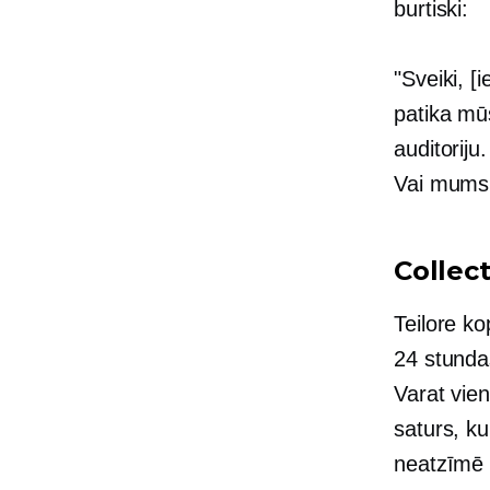
burtiski:
"Sveiki, [
patika mū
auditoriju
Vai mums i
Collec
Teilore ko
24 stunda
Varat vien
saturs, ku
neatzīmē v