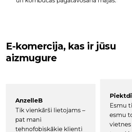
un kombučas pagatavošana mājās.
E-komercija, kas ir jūsu
aizmugure
Piektd
AnzelleB
Esmu ti
Tik vienkārši lietojams –
esmu to
pat mani
vietnes
tehnofobiskākie klienti