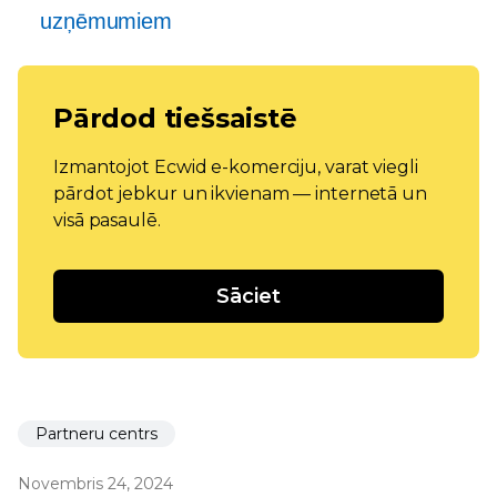
uzņēmumiem
Pārdod tiešsaistē
Izmantojot Ecwid e-komerciju, varat viegli
pārdot jebkur un ikvienam — internetā un
visā pasaulē.
Sāciet
Partneru centrs
Novembris 24, 2024