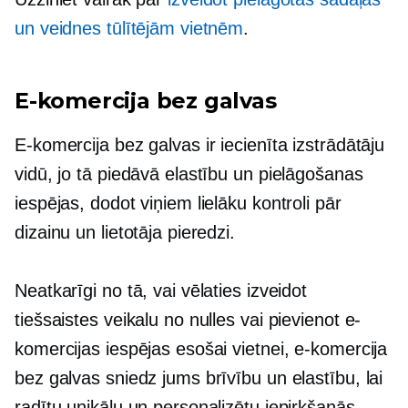
un veidnes tūlītējām vietnēm
.
E-komercija bez galvas
E-komercija bez galvas ir iecienīta izstrādātāju
vidū, jo tā piedāvā elastību un pielāgošanas
iespējas, dodot viņiem lielāku kontroli pār
dizainu un lietotāja pieredzi.
Neatkarīgi no tā, vai vēlaties izveidot
tiešsaistes veikalu no nulles vai pievienot e-
komercijas iespējas esošai vietnei, e-komercija
bez galvas sniedz jums brīvību un elastību, lai
radītu unikālu un personalizētu iepirkšanās