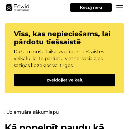
Kezdj neki
Viss, kas nepieciešams, lai
pārdotu tiešsaistē
Dažu minūšu laikā izveidojiet tiešsaistes
veikalu, lai to pārdotu vietnē, sociālajos
saziņas līdzekļos vai tirgos.
Izveidojiet veikalu
‹ Uz emuāra sākumlapu
Kā nopelnīt naudu kā