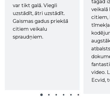
tagad i
var tikt galā. Viegli
veikalā
uzstādīt, ātri uzstādīt.
citiem
Gaismas gadus priekšā
tīmekļa 
citiem veikalu
kodējum
spraudņiem.
augstā
atbalsts
dokume
fantast
video. L
Ecvid, t