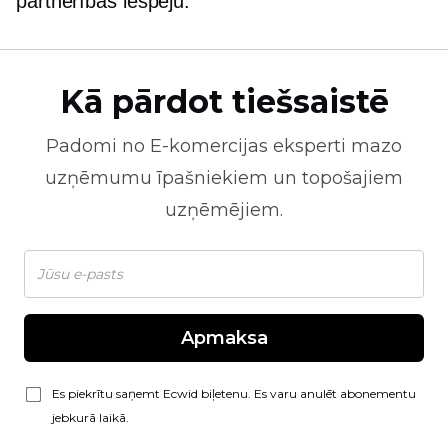
partnerības iespēju.
Kā pārdot tiešsaistē
Padomi no
E-komercijas
eksperti mazo
uzņēmumu īpašniekiem un topošajiem
uzņēmējiem.
Apmaksa
Es piekrītu saņemt Ecwid biļetenu. Es varu anulēt abonementu
jebkurā laikā.