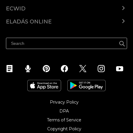
ECWID
Ecwid.com
ELADÁS ONLINE
Árkalkuláció
Eladni mindenhol
Súgó
Eladás a Facebookon
Eladás Instagramon
Privacy Policy
DPA
Terms of Service
Copyright Policy‎