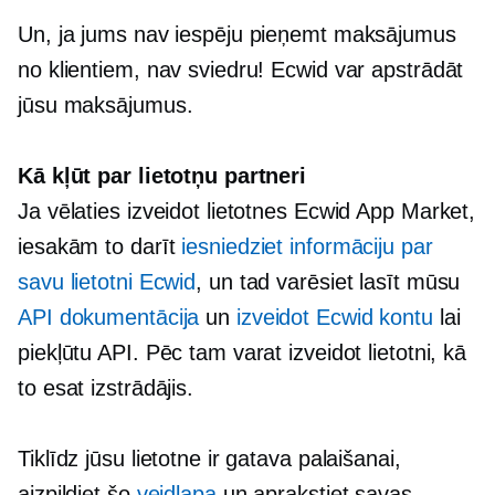
Un, ja jums nav iespēju pieņemt maksājumus
no klientiem, nav sviedru! Ecwid var apstrādāt
jūsu maksājumus.
Kā kļūt par lietotņu partneri
Ja vēlaties izveidot lietotnes Ecwid App Market,
iesakām to darīt
iesniedziet informāciju par
savu lietotni Ecwid
, un tad varēsiet lasīt mūsu
API dokumentācija
un
izveidot Ecwid kontu
lai
piekļūtu API. Pēc tam varat izveidot lietotni, kā
to esat izstrādājis.
Tiklīdz jūsu lietotne ir gatava palaišanai,
aizpildiet šo
veidlapa
un aprakstiet savas