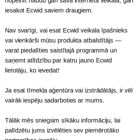
nopelnīt naudu gan savā interneta veikalā, gan
iesakot Ecwid saviem draugiem.
Nav svarīgi, vai esat Ecwid veikala īpašnieks
vai vienkārši mūsu produkta atbalstītājs —
varat piedalīties saistītajā programmā un
saņemt atlīdzību par katru jauno Ecwid
lietotāju, ko ievedat!
Ja esat tīmekļa aģentūra vai izstrādātājs, ir vēl
vairāk iespēju sadarboties ar mums.
Tālāk mēs sniegsim sīkāku informāciju, lai
palīdzētu jums izvēlēties sev piemērotāko