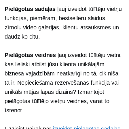
Pielāgotas sadaļas
ļauj izveidot tūlītējo vietņu
funkcijas, piemēram, bestselleru slaidus,
zīmolu video galerijas, klientu atsauksmes un
daudz ko citu.
Pielāgotas veidnes
ļauj izveidot tūlītēju vietni,
kas lieliski atbilst jūsu klienta unikālajām
biznesa vajadzībām neatkarīgi no tā, cik niša
tā ir. Nepieciešama rezervēšanas funkcija vai
unikāls mājas lapas dizains? Izmantojot
pielāgotas tūlītējo vietņu veidnes, varat to
īstenot.
Uzziniet vairāk par
izveidot pielāgotas sadaļas