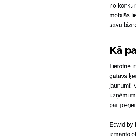
no konku
mobilās li
savu bizn
Kā pa
Lietotne i
gatavs ķer
jaunumi! V
uzņēmuma
par pieņ
Ecwid by L
izmantojot