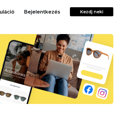
uláció
Bejelentkezés
Kezdj neki