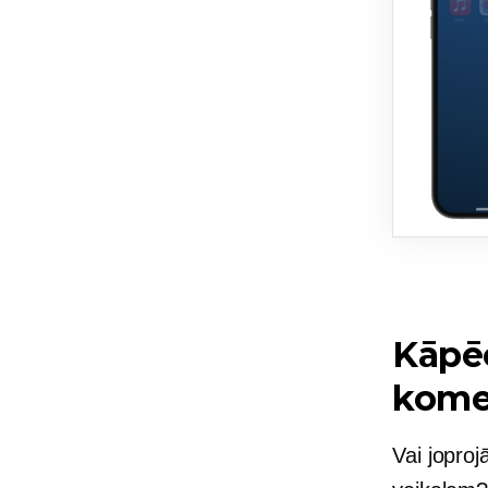
Kāpēc
komer
Vai joproj