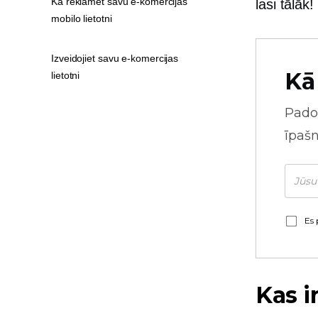
Kā reklamēt savu e-komercijas
lasi tālāk!
mobilo lietotni
Izveidojiet savu e-komercijas
Kā
lietotni
Pado
īpaš
Es 
Kas i