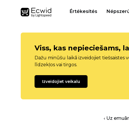
Értékesítés
Népszerű
Viss, kas nepieciešams, la
Dažu minūšu laikā izveidojiet tiešsaistes ve
līdzekļos vai tirgos.
Izveidojiet veikalu
‹ Uz emuā