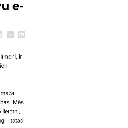
u e-
īmeni, ir
vien
a maza
ubas. Mēs
lietotni,
gi - tātad