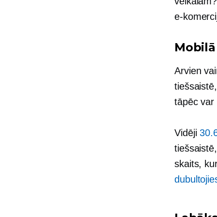
veikalam? 
e-komercij
Mobilā
Arvien vai
tiešsaistē
tāpēc var 
Vidēji
30.
tiešsaistē
skaits, ku
dubultojie