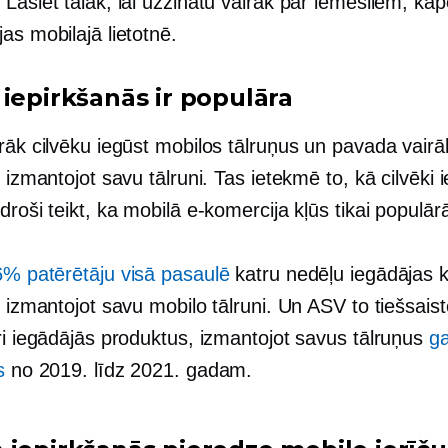
Lasiet tālāk, lai uzzinātu vairāk par iemesliem, kāp
as mobilajā lietotnē.
 iepirkšanās ir populāra
rāk cilvēku iegūst mobilos tālruņus un pavada vairā
, izmantojot savu tālruni. Tas ietekmē to, kā cilvēki 
droši teikt, ka mobilā e-komercija kļūs tikai populār
6% patērētāju visā pasaulē
katru nedēļu iegādājas 
, izmantojot savu mobilo tālruni. Un ASV to tiešsaist
ri iegādājās produktus, izmantojot savus tālruņus
ga
s
no 2019. līdz 2021. gadam.