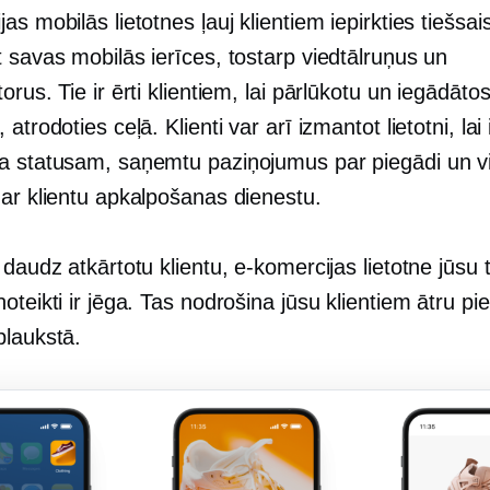
as mobilās lietotnes ļauj klientiem iepirkties tiešsai
 savas mobilās ierīces, tostarp viedtālruņus un
orus. Tie ir ērti klientiem, lai pārlūkotu un iegādāto
 atrodoties ceļā. Klienti var arī izmantot lietotni, lai
a statusam, saņemtu paziņojumus par piegādi un vi
 ar klientu apkalpošanas dienestu.
 daudz atkārtotu klientu, e-komercijas lietotne jūsu 
oteikti ir jēga. Tas nodrošina jūsu klientiem ātru pie
plaukstā.