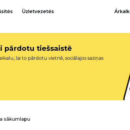
sítés
Üzletvezetés
Árkalk
i pārdotu tiešsaistē
ikalu, lai to pārdotu vietnē, sociālajos saziņas
ra sākumlapu