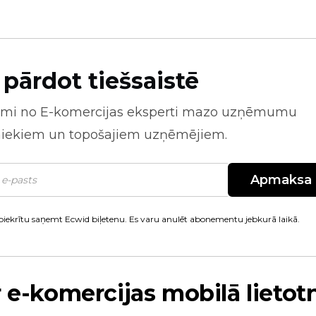
 pārdot tiešsaistē
mi no
E-komercijas
eksperti mazo uzņēmumu
niekiem un topošajiem uzņēmējiem.
Apmaksa
piekrītu saņemt Ecwid biļetenu. Es varu anulēt abonementu jebkurā laikā.
r e-komercijas mobilā lietot