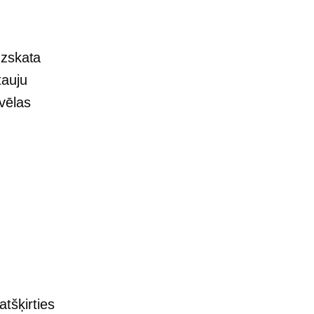
uzskata
tauju
vēlas
atšķirties