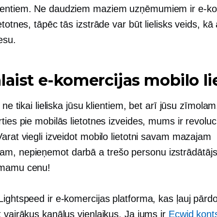
rentiem. Ne daudziem maziem uzņēmumiem ir e-ko
etotnes, tāpēc tās izstrāde var būt lielisks veids, kā 
esu.
laist e-komercijas mobilo li
r ne tikai lieliska jūsu klientiem, bet arī jūsu zīmola
ties pie mobilās lietotnes izveides, mums ir revoluc
arat viegli izveidot mobilo lietotni savam mazajam
m, nepieņemot darbā a
trešo personu
izstrādātājs
emamu cenu!
ightspeed ir e-komercijas platforma, kas ļauj pārdo
 vairākus kanālus vienlaikus. Ja jums ir
Ecwid kont