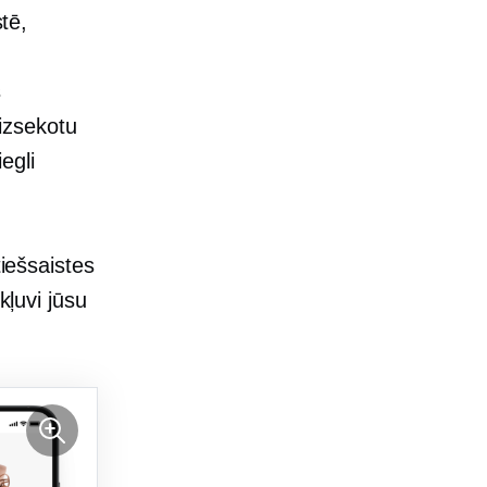
stē,
s
 izsekotu
egli
tiešsaistes
kļuvi jūsu