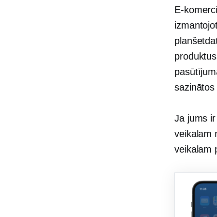
E-komercij
izmantojot
planšetdat
produktus,
pasūtījum
sazinātos
Ja jums ir
veikalam n
veikalam 