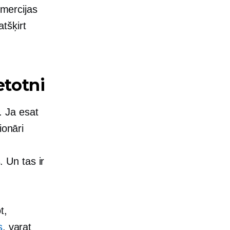
mercijas
atšķirt
etotni
m. Ja esat
ionāri
. Un tas ir
t,
s
, varat