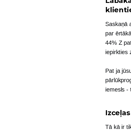
Labāka
klient
Saskaņā a
par ērtāk
44% Z pat
iepirkties
Pat ja jūs
pārlūkpro
iemesls - 
Izceļa
Tā kā ir t