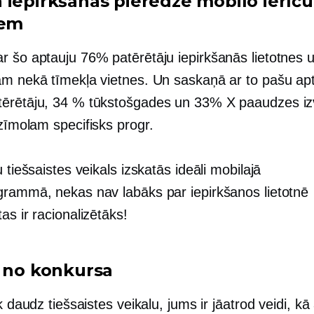
 iepirkšanās pieredze mobilo ierīču
iem
r šo aptauju 76% patērētāju iepirkšanās lietotnes 
ām nekā tīmekļa vietnes. Un saskaņā ar to pašu ap
ērētāju, 34 % tūkstošgades un 33% X paaudzes iz
zīmolam specifisks
progr.
u tiešsaistes veikals izskatās ideāli mobilajā
grammā, nekas nav labāks par iepirkšanos lietotnē
tas ir
racionalizētāks!
s no konkursa
ik daudz tiešsaistes veikalu, jums ir jāatrod veidi, kā 