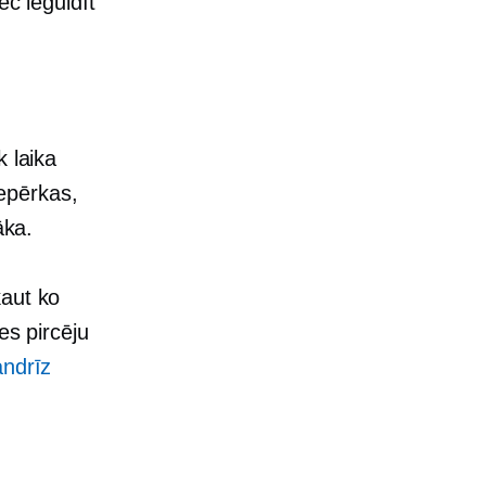
ēc ieguldīt
k laika
iepērkas,
āka.
kaut ko
es pircēju
ndrīz