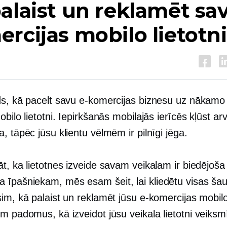
alaist un reklamēt sav
rcijas mobilo lietotni
ds, kā pacelt savu e-komercijas biznesu uz nākamo l
obilo lietotni. Iepirkšanās mobilajās ierīcēs kļūst ar
, tāpēc jūsu klientu vēlmēm ir pilnīgi jēga.
āt, ka lietotnes izveide savam veikalam ir biedējoš
īpašniekam, mēs esam šeit, lai kliedētu visas ša
im, kā palaist un reklamēt jūsu e-komercijas mobilo 
m padomus, kā izveidot jūsu veikala lietotni
veiksmī