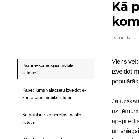
Kā p
kome
13 min lasīts
Viens vei
Kas ir e-komercijas mobilā
izveidot m
lietotne?
populārāka
Kāpēc jums vajadzētu izveidot e-
komercijas mobilo lietotni
Ja uzskat
uzņēmuma 
Kā palaist e-komercijas mobilo
apspriedīs
lietotni
un sniegsi