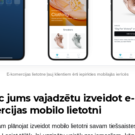
E-komercijas lietotne ļauj klientiem ērti iepirkties mobilajās ierīcēs
 jums vajadzētu izveidot e-
cijas mobilo lietotni
ām plānojat izveidot mobilo lietotni savam tiešsaiste