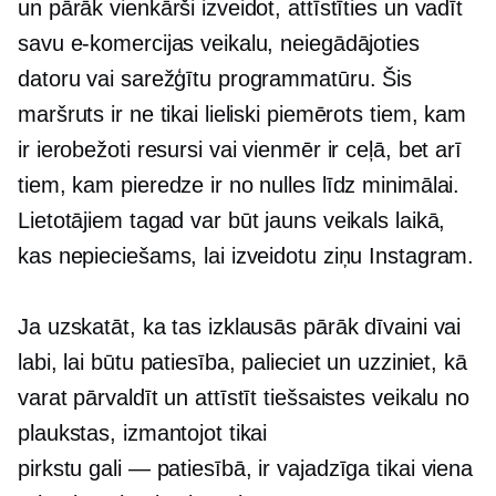
un pārāk vienkārši izveidot, attīstīties un vadīt
savu e-komercijas veikalu, neiegādājoties
datoru vai sarežģītu programmatūru. Šis
maršruts ir ne tikai lieliski piemērots tiem, kam
ir ierobežoti resursi vai vienmēr ir ceļā, bet arī
tiem, kam pieredze ir no nulles līdz minimālai.
Lietotājiem tagad var būt jauns veikals laikā,
kas nepieciešams, lai izveidotu ziņu Instagram.
Ja uzskatāt, ka tas izklausās pārāk dīvaini vai
labi, lai būtu patiesība, palieciet un uzziniet, kā
varat pārvaldīt un attīstīt tiešsaistes veikalu no
plaukstas, izmantojot tikai
pirkstu gali — patiesībā,
ir vajadzīga tikai viena