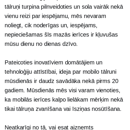
tālruņi turpina pilnveidoties un sola vairāk nekā
vienu reizi par iespējamu, mēs nevaram
noliegt, cik noderīgas un, iespējams,
nepieciešamas šīs mazās ierīces ir kļuvušas
mūsu
dienu no dienas
dzīvo.
Pateicoties inovatīviem domātājiem un
tehnoloģiju attīstībai, ideja par mobilo tālruni
mūsdienās ir daudz savādāka nekā pirms 20
gadiem. Mūsdienās mēs visi varam vienoties,
ka mobilās ierīces kalpo lielākam mērķim nekā
tikai tālruņa zvanīšana vai īsziņas nosūtīšana.
Neatkarīgi no tā, vai esat aizņemts