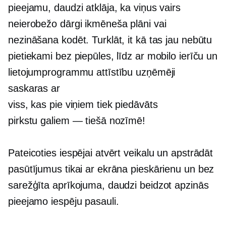
pieejamu, daudzi atklāja, ka viņus vairs
neierobežo dārgi ikmēneša plāni vai
nezināšana kodēt. Turklāt, it kā tas jau nebūtu
pietiekami bez piepūles, līdz ar mobilo ierīču un
lietojumprogrammu attīstību uzņēmēji
saskaras ar
viss, kas pie viņiem tiek piedāvāts
pirkstu galiem — tiešā nozīmē!
Pateicoties iespējai atvērt veikalu un apstrādāt
pasūtījumus tikai ar ekrāna pieskārienu un bez
sarežģīta aprīkojuma, daudzi beidzot apzinās
pieejamo iespēju pasauli.