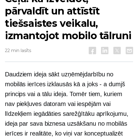
pārvaldīt un attīstīt
tiešsaistes veikalu,
izmantojot mobilo tālruni
22 min lasīts
Daudziem ideja sākt uzņēmējdarbību no
mobilās ierīces izklausās kā a
joks - a
dumjš
princips vai a
tālu
ideja. Tomēr tiem, kuriem
nav piekļuves datoram vai iespējām vai
līdzekļiem iegādāties sarežģītāku aprīkojumu,
ideja par sava biznesa uzsākšanu no mobilās
ierīces ir realitāte, ko viņi var konceptualizēt