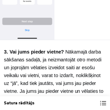
3. Vai jums pieder vietne?
Nākamajā darba
sākšanas sadaļā, ja neizmantojāt otro metodi
un joprojām vēlaties izveidot saiti ar esošu
veikalu vai vietni, varat to izdarīt, noklikšķinot
uz “jā”, kad tiek jautāts, vai jums jau pieder
vietne. Ja jums jau pieder vietne un vēlaties to
izmantot mobilajās ierīcēs, jums nav
Satura rādītājs
jāuztraucas par to, ka jāsāk no nulles.