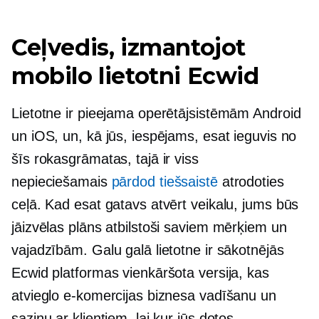
Ceļvedis, izmantojot
mobilo lietotni Ecwid
Lietotne ir pieejama operētājsistēmām Android
un iOS, un, kā jūs, iespējams, esat ieguvis no
šīs rokasgrāmatas, tajā ir viss
nepieciešamais
pārdod tiešsaistē
atrodoties
ceļā. Kad esat gatavs atvērt veikalu, jums būs
jāizvēlas plāns atbilstoši saviem mērķiem un
vajadzībām. Galu galā lietotne ir sākotnējās
Ecwid platformas vienkāršota versija, kas
atvieglo e-komercijas biznesa vadīšanu un
saziņu ar klientiem, lai kur jūs dotos.