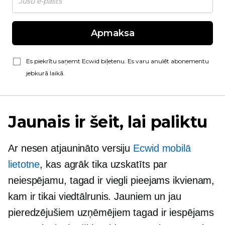
Apmaksa
Es piekrītu saņemt Ecwid biļetenu. Es varu anulēt abonementu
jebkurā laikā.
Jaunais ir šeit, lai paliktu
Ar nesen atjaunināto versiju
Ecwid mobilā
lietotne
, kas agrāk tika uzskatīts par
neiespējamu, tagad ir viegli pieejams ikvienam,
kam ir tikai viedtālrunis. Jauniem un jau
pieredzējušiem uzņēmējiem tagad ir iespējams