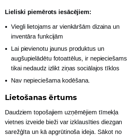
Lieliski piemērots iesācējiem:
Viegli lietojams ar vienkāršām dizaina un
inventāra funkcijām
Lai pievienotu jaunus produktus un
augšupielādētu fotoattēlus, ir nepieciešams
tikai nedaudz izlikt ziņas sociālajos tīklos
Nav nepieciešama kodēšana.
Lietošanas ērtums
Daudziem topošajiem uzņēmējiem tīmekļa
vietnes izveide bieži var izklausīties diezgan
sarežģīta un kā apgrūtinoša ideja. Sākot no