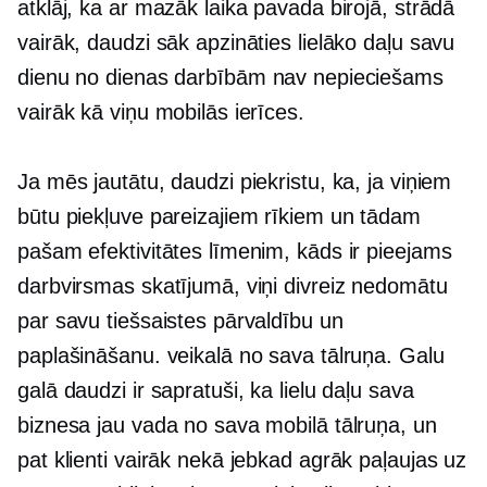
atklāj, ka ar mazāk laika pavada birojā, strādā
vairāk, daudzi sāk apzināties lielāko daļu savu
dienu no dienas
darbībām nav nepieciešams
vairāk kā viņu mobilās ierīces.
Ja mēs jautātu, daudzi piekristu, ka, ja viņiem
būtu piekļuve pareizajiem rīkiem un tādam
pašam efektivitātes līmenim, kāds ir pieejams
darbvirsmas skatījumā, viņi divreiz nedomātu
par savu tiešsaistes pārvaldību un
paplašināšanu. veikalā no sava tālruņa. Galu
galā daudzi ir sapratuši, ka lielu daļu sava
biznesa jau vada no sava mobilā tālruņa, un
pat klienti vairāk nekā jebkad agrāk paļaujas uz