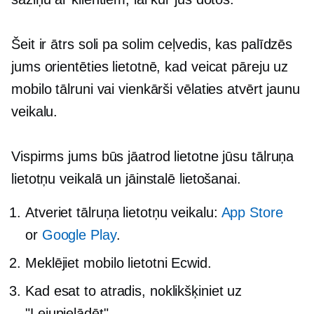
Šeit ir ātrs
soli pa solim
ceļvedis, kas palīdzēs
jums orientēties lietotnē, kad veicat pāreju uz
mobilo tālruni vai vienkārši vēlaties atvērt jaunu
veikalu.
Vispirms jums būs jāatrod lietotne jūsu tālruņa
lietotņu veikalā un jāinstalē lietošanai.
Atveriet tālruņa lietotņu veikalu:
App Store
or
Google Play
.
Meklējiet mobilo lietotni Ecwid.
Kad esat to atradis, noklikšķiniet uz
"Lejupielādēt".