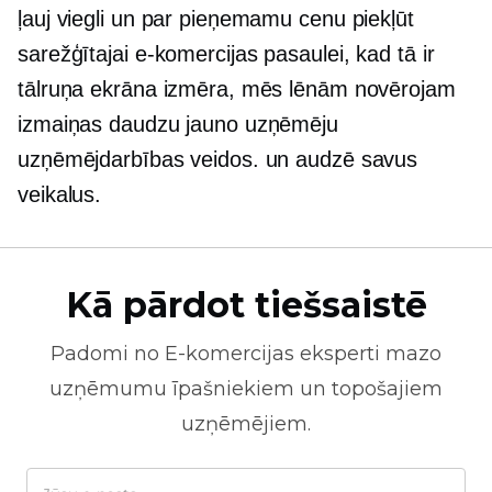
ļauj viegli un par pieņemamu cenu piekļūt
sarežģītajai e-komercijas pasaulei, kad tā ir
tālruņa ekrāna izmēra, mēs lēnām novērojam
izmaiņas daudzu jauno uzņēmēju
uzņēmējdarbības veidos. un audzē savus
veikalus.
Kā pārdot tiešsaistē
Padomi no
E-komercijas
eksperti mazo
uzņēmumu īpašniekiem un topošajiem
uzņēmējiem.