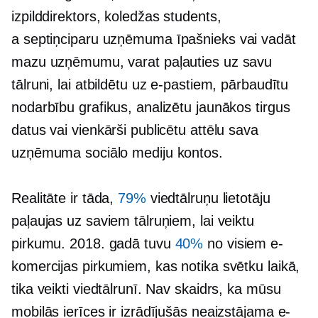
izpilddirektors, koledžas students,
a
septiņciparu
uzņēmuma īpašnieks vai vadāt
mazu uzņēmumu, varat paļauties uz savu
tālruni, lai atbildētu uz e-pastiem, pārbaudītu
nodarbību grafikus, analizētu jaunākos tirgus
datus vai vienkārši publicētu attēlu sava
uzņēmuma sociālo mediju kontos.
Realitāte ir tāda,
79%
viedtālruņu lietotāju
paļaujas uz saviem tālruņiem, lai veiktu
pirkumu. 2018. gadā tuvu
40%
no visiem e-
komercijas pirkumiem, kas notika svētku laikā,
tika veikti viedtālrunī. Nav skaidrs, ka mūsu
mobilās ierīces ir izrādījušās neaizstājama e-