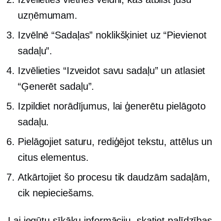
uzņēmumam.
Izvēlnē “Sadaļas” noklikšķiniet uz “Pievienot
sadaļu”.
Izvēlieties “Izveidot savu sadaļu” un atlasiet
“Ģenerēt sadaļu”.
Izpildiet norādījumus, lai ģenerētu pielāgoto
sadaļu.
Pielāgojiet saturu, rediģējot tekstu, attēlus un
citus elementus.
Atkārtojiet šo procesu tik daudzām sadaļām,
cik nepieciešams.
Lai iegūtu sīkāku informāciju, skatiet palīdzības