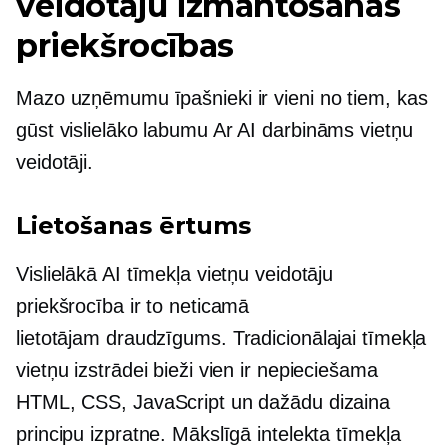
veidotāju izmantošanas
priekšrocības
Mazo uzņēmumu īpašnieki ir vieni no tiem, kas
gūst vislielāko labumu
Ar AI darbināms
vietņu
veidotāji.
Lietošanas ērtums
Vislielākā AI tīmekļa vietņu veidotāju
priekšrocība ir to neticamā
lietotājam draudzīgums.
Tradicionālajai tīmekļa
vietņu izstrādei bieži vien ir nepieciešama
HTML, CSS, JavaScript un dažādu dizaina
principu izpratne. Mākslīgā intelekta tīmekļa