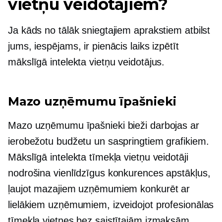
vietņu veidotājiem?
Ja kāds no tālāk sniegtajiem aprakstiem atbilst
jums, iespējams, ir pienācis laiks izpētīt
mākslīgā intelekta vietņu veidotājus.
Mazo uzņēmumu īpašnieki
Mazo uzņēmumu īpašnieki bieži darbojas ar
ierobežotu budžetu un saspringtiem grafikiem.
Mākslīgā intelekta tīmekļa vietņu veidotāji
nodrošina vienlīdzīgus konkurences apstākļus,
ļaujot mazajiem uzņēmumiem konkurēt ar
lielākiem uzņēmumiem, izveidojot profesionālas
tīmekļa vietnes bez saistītajām izmaksām.