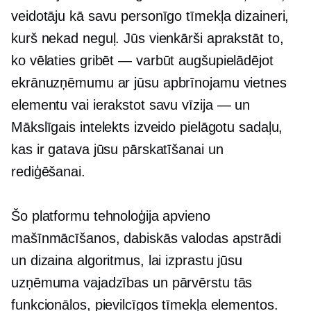
veidotāju kā savu personīgo tīmekļa dizaineri,
kurš nekad neguļ. Jūs vienkārši aprakstāt to,
ko vēlaties
gribēt — varbūt
augšupielādējot
ekrānuzņēmumu ar jūsu apbrīnojamu vietnes
elementu vai ierakstot savu
vīzija — un
Mākslīgais intelekts izveido pielāgotu sadaļu,
kas ir gatava jūsu pārskatīšanai un
rediģēšanai.
Šo platformu tehnoloģija apvieno
mašīnmācīšanos, dabiskās valodas apstrādi
un dizaina algoritmus, lai izprastu jūsu
uzņēmuma vajadzības un pārvērstu tās
funkcionālos, pievilcīgos tīmekļa elementos.