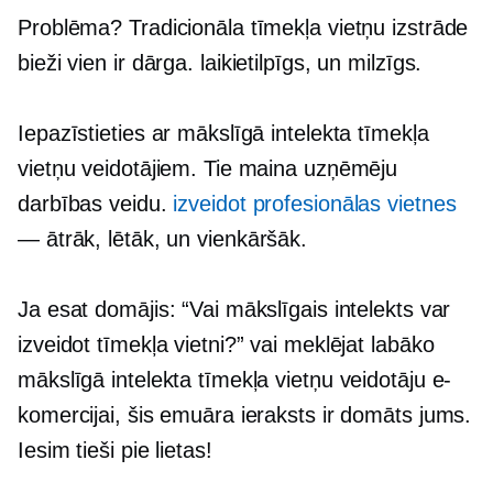
Problēma? Tradicionāla tīmekļa vietņu izstrāde
bieži vien ir dārga.
laikietilpīgs,
un milzīgs.
Iepazīstieties ar mākslīgā intelekta tīmekļa
vietņu veidotājiem. Tie maina uzņēmēju
darbības veidu.
izveidot profesionālas vietnes
— ātrāk,
lētāk, un vienkāršāk.
Ja esat domājis: “Vai mākslīgais intelekts var
izveidot tīmekļa vietni?” vai meklējat labāko
mākslīgā intelekta tīmekļa vietņu veidotāju e-
komercijai, šis emuāra ieraksts ir domāts jums.
Iesim tieši pie lietas!