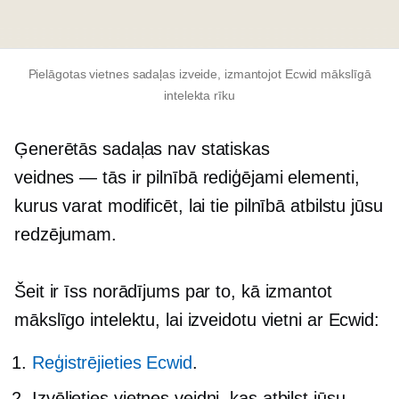
Pielāgotas vietnes sadaļas izveide, izmantojot Ecwid mākslīgā
intelekta rīku
Ģenerētās sadaļas nav statiskas
veidnes — tās ir
pilnībā rediģējami elementi,
kurus varat modificēt, lai tie pilnībā atbilstu jūsu
redzējumam.
Šeit ir īss norādījums par to, kā izmantot
mākslīgo intelektu, lai izveidotu vietni ar Ecwid:
Reģistrējieties Ecwid
.
Izvēlieties vietnes veidni, kas atbilst jūsu