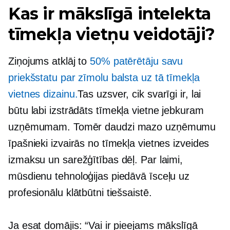
Kas ir mākslīgā intelekta
tīmekļa vietņu veidotāji?
Ziņojums atklāj to
50% patērētāju savu
priekšstatu par zīmolu balsta uz tā tīmekļa
vietnes dizainu.
Tas uzsver, cik svarīgi ir, lai
būtu
labi izstrādāts
tīmekļa vietne jebkuram
uzņēmumam. Tomēr daudzi mazo uzņēmumu
īpašnieki izvairās no tīmekļa vietnes izveides
izmaksu un sarežģītības dēļ. Par laimi,
mūsdienu tehnoloģijas piedāvā īsceļu uz
profesionālu klātbūtni tiešsaistē.
Ja esat domājis: “Vai ir pieejams mākslīgā