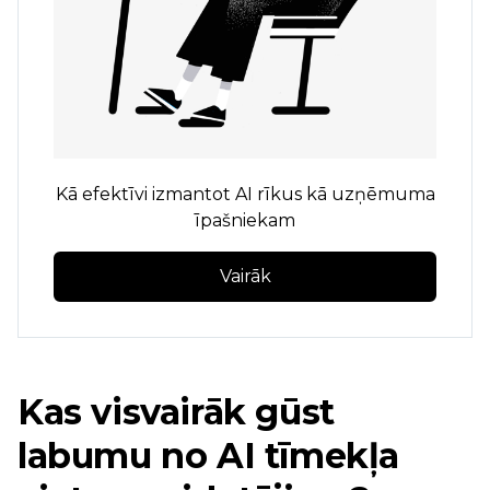
Kā efektīvi izmantot AI rīkus kā uzņēmuma
īpašniekam
Vairāk
Kas visvairāk gūst
labumu no AI tīmekļa