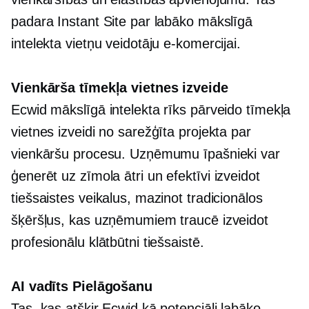
padara Instant Site par labāko mākslīgā
intelekta vietņu veidotāju e-komercijai.
Vienkārša tīmekļa vietnes izveide
Ecwid mākslīgā intelekta rīks pārveido tīmekļa
vietnes izveidi no sarežģīta projekta par
vienkāršu procesu. Uzņēmumu īpašnieki var
ģenerēt
uz zīmola
ātri un efektīvi izveidot
tiešsaistes veikalus, mazinot tradicionālos
šķēršļus, kas uzņēmumiem traucē izveidot
profesionālu klātbūtni tiešsaistē.
AI vadīts
Pielāgošanu
Tas, kas atšķir Ecwid kā potenciāli labāko