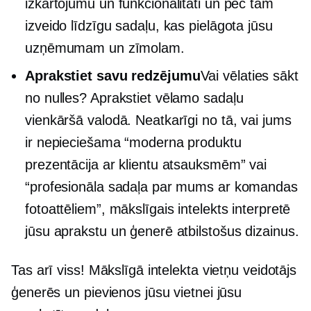
izkārtojumu un funkcionalitāti un pēc tam
izveido līdzīgu sadaļu, kas pielāgota jūsu
uzņēmumam un zīmolam.
Aprakstiet savu redzējumu
Vai vēlaties sākt
no nulles? Aprakstiet vēlamo sadaļu
vienkāršā valodā. Neatkarīgi no tā, vai jums
ir nepieciešama “moderna produktu
prezentācija ar klientu atsauksmēm” vai
“profesionāla sadaļa par mums ar komandas
fotoattēliem”, mākslīgais intelekts interpretē
jūsu aprakstu un ģenerē atbilstošus dizainus.
Tas arī viss! Mākslīgā intelekta vietņu veidotājs
ģenerēs un pievienos jūsu vietnei jūsu