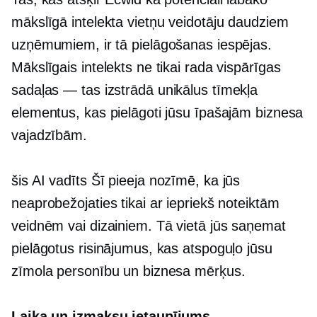
mākslīgā intelekta vietņu veidotāju daudziem
uzņēmumiem, ir tā pielāgošanas iespējas.
Mākslīgais intelekts ne tikai rada vispārīgas
sadaļas — tas
izstrādā unikālus tīmekļa
elementus, kas pielāgoti jūsu īpašajām biznesa
vajadzībām.
šis
AI vadīts
Šī pieeja nozīmē, ka jūs
neaprobežojaties tikai ar iepriekš noteiktām
veidnēm vai dizainiem. Tā vietā jūs saņemat
pielāgotus risinājumus, kas atspoguļo jūsu
zīmola personību un biznesa mērķus.
Laika un izmaksu ietaupījums