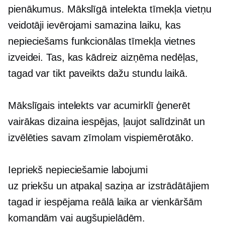
pienākumus. Mākslīgā intelekta tīmekļa vietņu
veidotāji ievērojami samazina laiku, kas
nepieciešams funkcionālas tīmekļa vietnes
izveidei. Tas, kas kādreiz aizņēma nedēļas,
tagad var tikt paveikts dažu stundu laikā.
Mākslīgais intelekts var acumirklī ģenerēt
vairākas dizaina iespējas, ļaujot salīdzināt un
izvēlēties savam zīmolam vispiemērotāko.
Iepriekš nepieciešamie labojumi
uz priekšu un atpakaļ
saziņa ar izstrādātājiem
tagad ir iespējama
reālā laika
ar vienkāršām
komandām vai augšupielādēm.