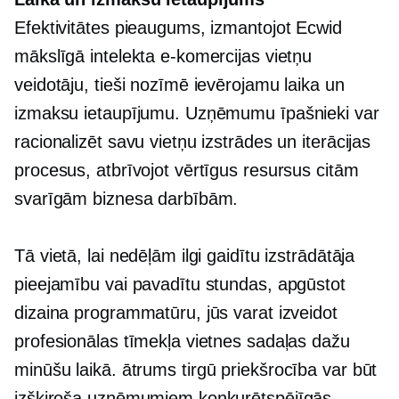
Efektivitātes pieaugums, izmantojot Ecwid
mākslīgā intelekta e-komercijas vietņu
veidotāju, tieši nozīmē ievērojamu laika un
izmaksu ietaupījumu. Uzņēmumu īpašnieki var
racionalizēt savu vietņu izstrādes un iterācijas
procesus, atbrīvojot vērtīgus resursus citām
svarīgām biznesa darbībām.
Tā vietā, lai nedēļām ilgi gaidītu izstrādātāja
pieejamību vai pavadītu stundas, apgūstot
dizaina programmatūru, jūs varat izveidot
profesionālas tīmekļa vietnes sadaļas dažu
minūšu laikā.
ātrums tirgū
priekšrocība var būt
izšķiroša uzņēmumiem konkurētspējīgās