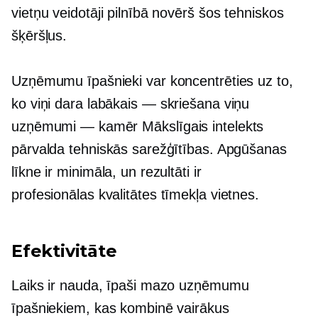
vietņu veidotāji pilnībā novērš šos tehniskos
šķēršļus.
Uzņēmumu īpašnieki var koncentrēties uz to,
ko viņi dara
labākais — skriešana
viņu
uzņēmumi — kamēr
Mākslīgais intelekts
pārvalda tehniskās sarežģītības. Apgūšanas
līkne ir minimāla, un rezultāti ir
profesionālas kvalitātes
tīmekļa vietnes.
Efektivitāte
Laiks ir nauda, īpaši mazo uzņēmumu
īpašniekiem, kas kombinē vairākus