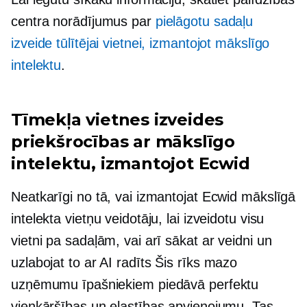
centra norādījumus par
pielāgotu sadaļu
izveide tūlītējai vietnei, izmantojot mākslīgo
intelektu
.
Tīmekļa vietnes izveides
priekšrocības ar mākslīgo
intelektu, izmantojot Ecwid
Neatkarīgi no tā, vai izmantojat Ecwid mākslīgā
intelekta vietņu veidotāju, lai izveidotu visu
vietni pa sadaļām, vai arī sākat ar veidni un
uzlabojat to ar
AI radīts
Šis rīks mazo
uzņēmumu īpašniekiem piedāvā perfektu
vienkāršības un elastības apvienojumu. Tas