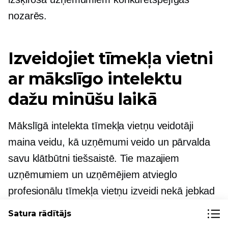
nozarēs.
Izveidojiet tīmekļa vietni
ar mākslīgo intelektu
dažu minūšu laikā
Mākslīgā intelekta tīmekļa vietņu veidotāji
maina veidu, kā uzņēmumi veido un pārvalda
savu klātbūtni tiešsaistē. Tie mazajiem
uzņēmumiem un uzņēmējiem atvieglo
profesionālu tīmekļa vietņu izveidi nekā jebkad
agrāk, nojaucot šķēršļus, kas kādreiz to
Satura rādītājs
apgrūtināja.