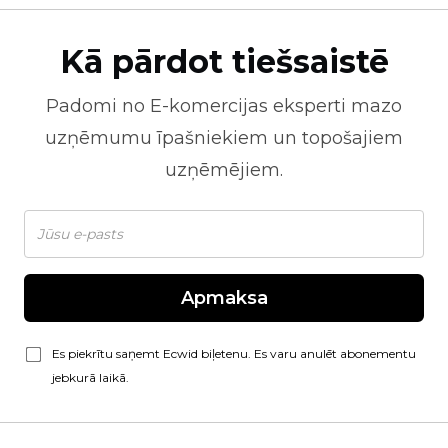
Kā pārdot tiešsaistē
Padomi no
E-komercijas
eksperti mazo
uzņēmumu īpašniekiem un topošajiem
uzņēmējiem.
Apmaksa
Es piekrītu saņemt Ecwid biļetenu. Es varu anulēt abonementu
jebkurā laikā.