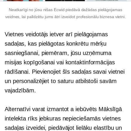
Neatkarīgi no jūsu nišas Ecwid piedāvā dažādas pielāgojamas
veidnes, lai palīdzētu jums ātri izveidot profesionālu biznesa vietni.
Vietnes veidotājs ietver arī pielāgojamas
sadaļas, kas pielāgotas konkrētu mērķu
sasniegšanai, piemēram, jūsu uzņēmuma
misijas kopīgošanai vai kontaktinformācijas
rādīšanai. Pievienojiet šīs sadaļas savai vietnei
un personalizējiet to saturu atbilstoši savām
vajadzībām.
Alternatīvi varat izmantot a
iebūvēts
Mākslīgā
intelekta rīks jebkuras nepieciešamās vietnes
sadaļas izveidei, piedāvājot lielāku elastību un