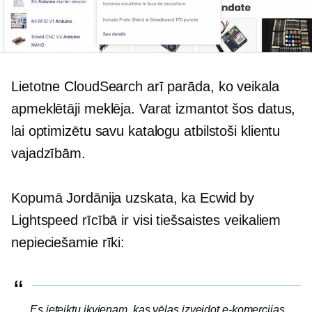
Lietotne CloudSearch arī parāda, ko veikala
apmeklētāji meklēja. Varat izmantot šos datus,
lai optimizētu savu katalogu atbilstoši klientu
vajadzībām.
Kopumā Jordānija uzskata, ka Ecwid by
Lightspeed rīcībā ir visi tiešsaistes veikaliem
nepieciešamie rīki:
Es ieteiktu ikvienam, kas vēlas izveidot e-komercijas