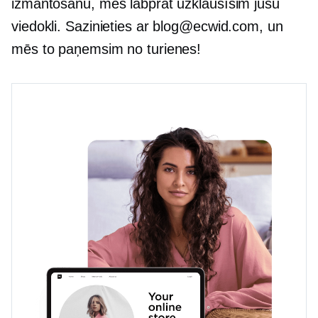
izmantošanu, mēs labprāt uzklausīsim jūsu
viedokli. Sazinieties ar blog@ecwid.com, un
mēs to paņemsim no turienes!