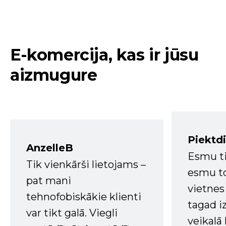
E-komercija, kas ir jūsu
aizmugure
Piektd
AnzelleB
Esmu ti
Tik vienkārši lietojams –
esmu to
pat mani
vietnes
tehnofobiskākie klienti
tagad i
var tikt galā. Viegli
veikalā