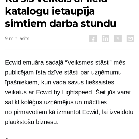
katalogu ietaupīja
simtiem darba stundu
9 min lasīts
Ecwid emuāra sadaļā “Veiksmes stāsti” mēs
publicējam
īsta dzīve
stāsti par uzņēmumu
īpašniekiem, kuri vada savus tiešsaistes
veikalus ar Ecwid by Lightspeed. Šeit jūs varat
satikt kolēģus uzņēmējus un mācīties
no pirmavotiem
kā izmantot Ecwid, lai izveidotu
plaukstošu biznesu.