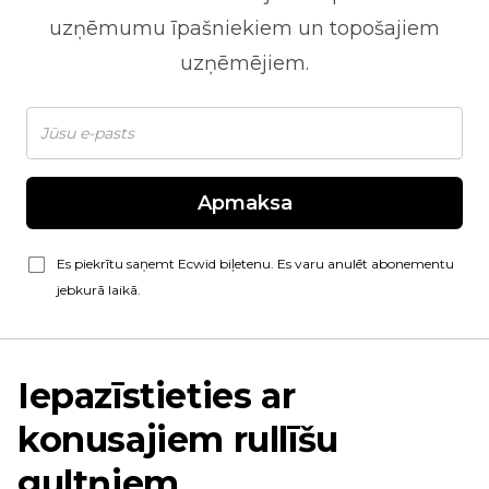
uzņēmumu īpašniekiem un topošajiem
uzņēmējiem.
Apmaksa
Es piekrītu saņemt Ecwid biļetenu. Es varu anulēt abonementu
jebkurā laikā.
Iepazīstieties ar
konusajiem rullīšu
gultņiem