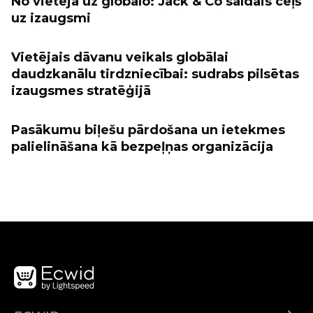
No vietējā uz globālo: Jack & Co saldais ceļš
uz izaugsmi
Vietējais dāvanu veikals globālai
daudzkanālu tirdzniecībai: sudrabs pilsētas
izaugsmes stratēģijā
Pasākumu biļešu pārdošana un ietekmes
palielināšana kā bezpeļņas organizācija