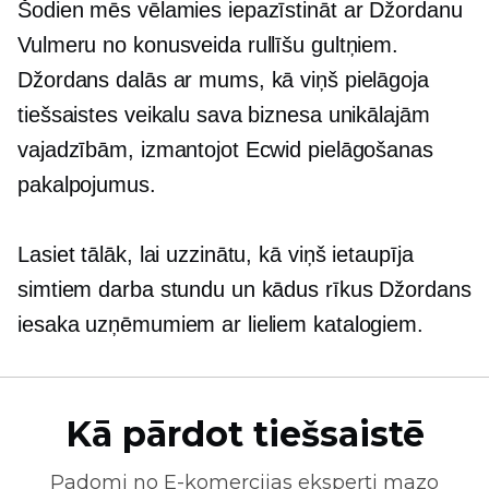
Šodien mēs vēlamies iepazīstināt ar Džordanu
Vulmeru no konusveida rullīšu gultņiem.
Džordans dalās ar mums, kā viņš pielāgoja
tiešsaistes veikalu sava biznesa unikālajām
vajadzībām, izmantojot Ecwid pielāgošanas
pakalpojumus.
Lasiet tālāk, lai uzzinātu, kā viņš ietaupīja
simtiem darba stundu un kādus rīkus Džordans
iesaka uzņēmumiem ar lieliem katalogiem.
Kā pārdot tiešsaistē
Padomi no
E-komercijas
eksperti mazo