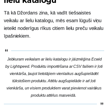
lielu katalogu
Tā kā Džordans zina, kā vadīt tiešsaistes
veikalu ar lielu katalogu, mēs esam lūguši viņu
ieteikt noderīgus rīkus citiem lielu preču veikalu
īpašniekiem.
Jebkuram veikalam ar lielu katalogu ir jāizmēģina Ecwid
by Lightspeed. Produktu importēšana ar CSV failiem ir ļoti
vienkārša, ļaujot lietotājiem vienlaikus augšupielādēt
tūkstošiem produktu. Attēlu augšupielāde ir arī ļoti
vienkārša, un visiem produktiem varat pievienot vairākus
produktu attēlus masveidā.