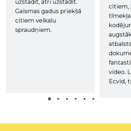
uzstādīt, ātri uzstādīt.
citiem
Gaismas gadus priekšā
tīmekļa 
citiem veikalu
kodējum
spraudņiem.
augstā
atbalsts
dokume
fantast
video. L
Ecvid, t