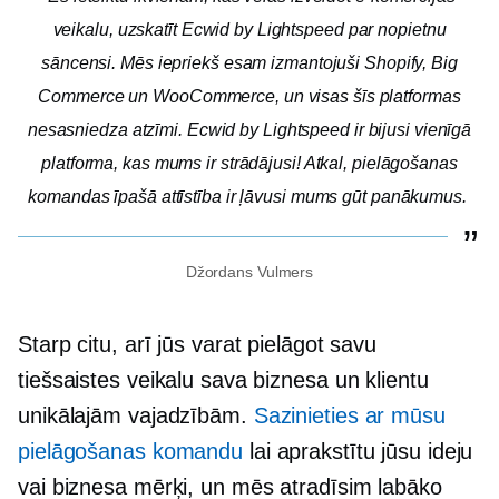
veikalu, uzskatīt Ecwid by Lightspeed par nopietnu
sāncensi. Mēs iepriekš esam izmantojuši Shopify, Big
Commerce un WooCommerce, un visas šīs platformas
nesasniedza atzīmi. Ecwid by Lightspeed ir bijusi vienīgā
platforma, kas mums ir strādājusi! Atkal, pielāgošanas
komandas īpašā attīstība ir ļāvusi mums gūt panākumus.
Džordans Vulmers
Starp citu, arī jūs varat pielāgot savu
tiešsaistes veikalu sava biznesa un klientu
unikālajām vajadzībām.
Sazinieties ar mūsu
pielāgošanas komandu
lai aprakstītu jūsu ideju
vai biznesa mērķi, un mēs atradīsim labāko