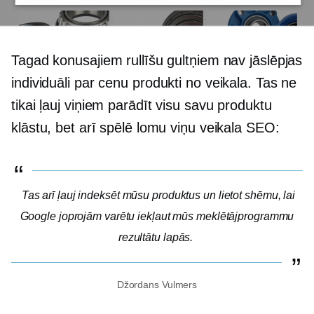
Tagad konusajiem rullīšu gultņiem nav jāslēpjas
individuāli par cenu
produkti no veikala. Tas ne
tikai ļauj viņiem parādīt visu savu produktu
klāstu, bet arī spēlē lomu viņu veikala SEO:
Tas arī ļauj indeksēt mūsu produktus un lietot shēmu, lai
Google joprojām varētu iekļaut mūs meklētājprogrammu
rezultātu lapās.
Džordans Vulmers