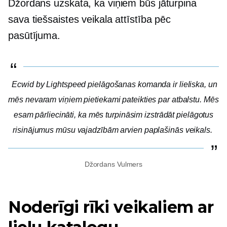
Džordans uzskata, ka viņiem būs jāturpina
sava tiešsaistes veikala attīstība pēc
pasūtījuma.
Ecwid by Lightspeed pielāgošanas komanda ir lieliska, un
mēs nevaram viņiem pietiekami pateikties par atbalstu. Mēs
esam pārliecināti, ka mēs turpināsim izstrādāt pielāgotus
risinājumus mūsu vajadzībām
arvien paplašinās
veikals.
Džordans Vulmers
Noderīgi rīki veikaliem ar