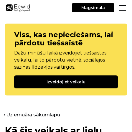
Magsimula
Viss, kas nepieciešams, lai
pārdotu tiešsaistē
Dažu minūšu laikā izveidojiet tiešsaistes
veikalu, lai to pārdotu vietnē, sociālajos
saziņas līdzekļos vai tirgos.
Izveidojiet veikalu
‹ Uz emuāra sākumlapu
Kā šis veikals ar lielu