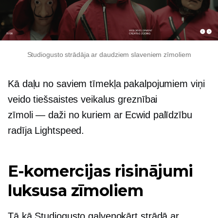
Studiogusto strādāja ar daudziem slaveniem zīmoliem
Kā daļu no saviem tīmekļa pakalpojumiem viņi
veido tiešsaistes veikalus greznībai
zīmoli — daži
no kuriem ar Ecwid palīdzību
radīja Lightspeed.
E-komercijas risinājumi
luksusa zīmoliem
Tā kā Studiogusto galvenokārt strādā ar