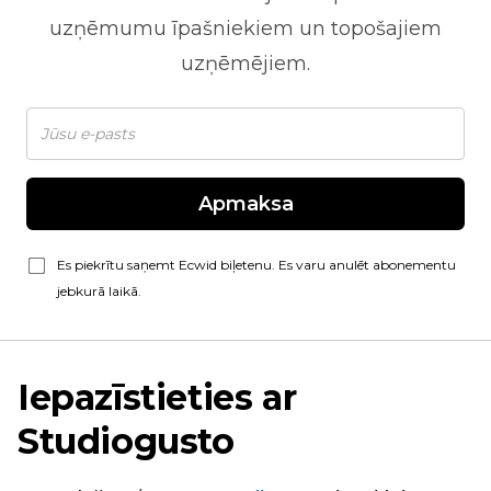
uzņēmumu īpašniekiem un topošajiem
uzņēmējiem.
Apmaksa
Es piekrītu saņemt Ecwid biļetenu. Es varu anulēt abonementu
jebkurā laikā.
Iepazīstieties ar
Studiogusto