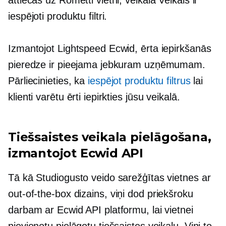
attiecas uz Rometti vietni, veikalā Veikals ir
iespējoti produktu filtri.
Izmantojot Lightspeed Ecwid, ērta iepirkšanās
pieredze ir pieejama jebkuram uzņēmumam.
Pārliecinieties, ka
iespējot produktu filtrus
lai
klienti varētu ērti iepirkties jūsu veikalā.
Tiešsaistes veikala pielāgošana,
izmantojot Ecwid API
Tā kā Studiogusto veido sarežģītas vietnes ar
out-of-the-box
dizains, viņi dod priekšroku
darbam ar Ecwid API platformu, lai vietnei