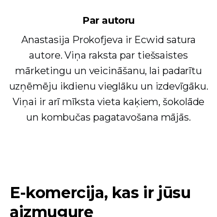
Par autoru
Anastasija Prokofjeva ir Ecwid satura
autore. Viņa raksta par tiešsaistes
mārketingu un veicināšanu, lai padarītu
uzņēmēju ikdienu vieglāku un izdevīgāku.
Viņai ir arī mīksta vieta kaķiem, šokolāde
un kombučas pagatavošana mājās.
E-komercija, kas ir jūsu
aizmugure