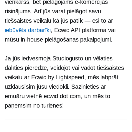
vienkāršs, bet pielāgojams e-komercijas
risinājums. Arī jūs varat pielāgot savu
tiešsaistes veikalu kā jūs
patīk — esi
to ar
iebūvēts
darbarīki
, Ecwid API platforma vai
mūsu
in-house
pielāgošanas pakalpojumi.
Ja jūs iedvesmoja Studiogusto un vēlaties
dalīties pieredzē, veidojot vai vadot tiešsaistes
veikalu ar Ecwid by Lightspeed, mēs labprāt
uzklausīsim jūsu viedokli. Sazinieties ar
emuāru vietnē ecwid dot com, un mēs to
paņemsim no turienes!