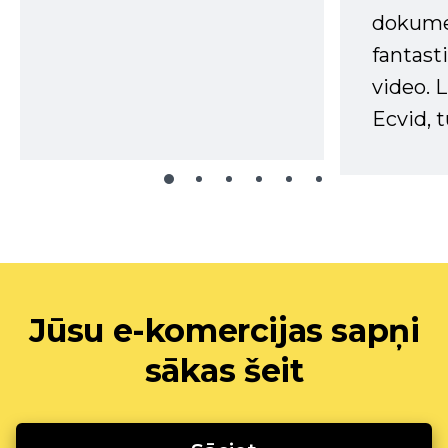
dokume
fantast
video. L
Ecvid, t
Jūsu e-komercijas sapņi
sākas šeit