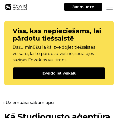
Започнете
Viss, kas nepieciešams, lai
pārdotu tiešsaistē
Dažu minūšu laikā izveidojiet tiešsaistes
veikalu, lai to pārdotu vietnē, sociālajos
saziņas līdzekļos vai tirgos.
Izveidojiet veikalu
‹ Uz emuāra sākumlapu
Kā Studiogusto aģentūra