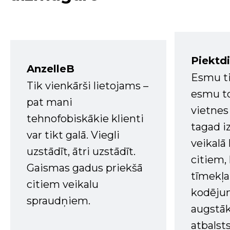
Piektd
AnzelleB
Esmu ti
Tik vienkārši lietojams –
esmu to
pat mani
vietnes
tehnofobiskākie klienti
tagad i
var tikt galā. Viegli
veikalā
uzstādīt, ātri uzstādīt.
citiem
Gaismas gadus priekšā
tīmekļa 
citiem veikalu
kodējum
spraudņiem.
augstā
atbalsts