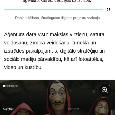
aģentūru, kas koncentrējas uz izcilību.
Daniele Milana, Studiogusto digitālo projektu vadītāja
Aģentūra dara visu: mākslas virzienu, satura
veidošanu, zīmola veidošanu, tīmekļa un
izstrādes pakalpojumus, digitālo stratēģiju un
sociālo mediju pārvaldību, kā arī fotoattēlus,
video un kustību.