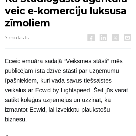
veic e-komerciju luksusa
zīmoliem
7 min lasīts
Ecwid emuāra sadaļā “Veiksmes stāsti” mēs
publicējam
īsta dzīve
stāsti par uzņēmumu
īpašniekiem, kuri vada savus tiešsaistes
veikalus ar Ecwid by Lightspeed. Šeit jūs varat
satikt kolēģus uzņēmējus un uzzināt, kā
izmantot Ecwid, lai izveidotu plaukstošu
biznesu.