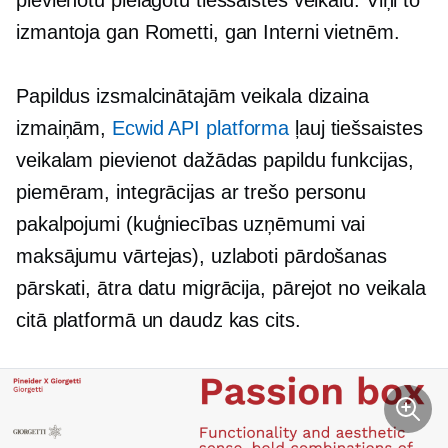
pievienotu pielāgotu tiešsaistes veikalu. Viņi to
izmantoja gan Rometti, gan Interni vietnēm.
Papildus izsmalcinātajām veikala dizaina
izmaiņām,
Ecwid API platforma
ļauj tiešsaistes
veikalam pievienot dažādas papildu funkcijas,
piemēram, integrācijas ar
trešo personu
pakalpojumi (kuģniecības uzņēmumi vai
maksājumu vārtejas), uzlaboti pārdošanas
pārskati, ātra datu migrācija, pārejot no veikala
citā platformā un daudz kas cits.