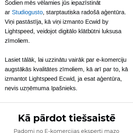
Šodien mēs vēlamies jūs iepazīstināt
ar
Studiogusto
, starptautiska radošā aģentūra.
Viņi pastāstīja, kā viņi izmanto Ecwid by
Lightspeed, veidojot digitālo klātbūtni luksusa
zīmoliem.
Lasiet tālāk, lai uzzinātu vairāk par e-komerciju
augstākās kvalitātes zīmoliem, kā arī par to, kā
izmantot Lightspeed Ecwid, ja esat aģentūra,
nevis uzņēmuma īpašnieks.
Kā pārdot tiešsaistē
Padomi no
E-komercijas
eksperti mazo