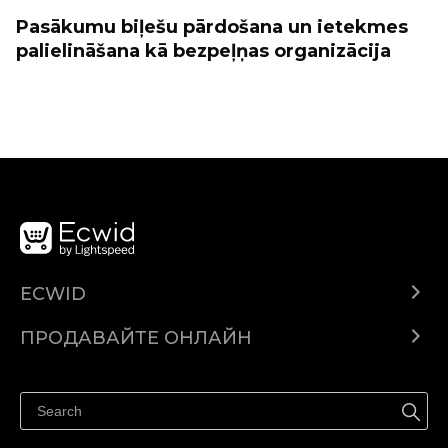
Pasākumu biļešu pārdošana un ietekmes
palielināšana kā bezpeļņas organizācija
ECWID
Ecwid.com
ПРОДАВАЙТЕ ОНЛАЙН
Помощен център
Продават навсякъде
Продавайте във Facebook
Продавайте в Instagram