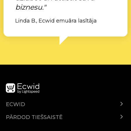
biznesu."
Linda B., Ecwid emuāra lasītāja
ECWID
Ecwid.com
PĀRDOD TIEŠSAISTĒ
Izcenojumi
Pārdod visur
Palīdzības centrs