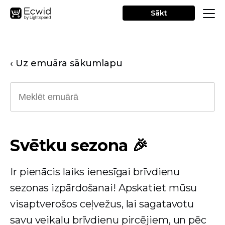
Sākt
‹ Uz emuāra sākumlapu
Svētku sezona 🎉
Ir pienācis laiks ienesīgai brīvdienu
sezonas izpārdošanai! Apskatiet mūsu
visaptverošos ceļvežus, lai sagatavotu
savu veikalu brīvdienu pircējiem, un pēc