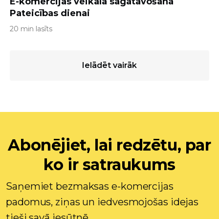
E-komercijas veikala sagatavošana
Pateicības dienai
20 min lasīts
Ielādēt vairāk
Abonējiet, lai redzētu, par
ko ir satraukums
Saņemiet bezmaksas e-komercijas
padomus, ziņas un iedvesmojošas idejas
tieši savā iesūtnē