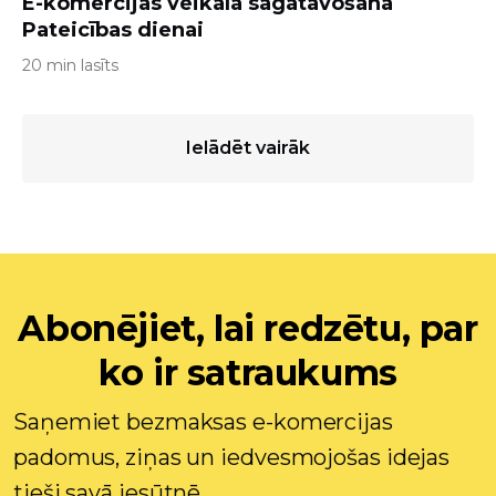
E-komercijas veikala sagatavošana
Pateicības dienai
20 min lasīts
Ielādēt vairāk
Abonējiet, lai redzētu, par
ko ir satraukums
Saņemiet bezmaksas e-komercijas
padomus, ziņas un iedvesmojošas idejas
tieši savā iesūtnē