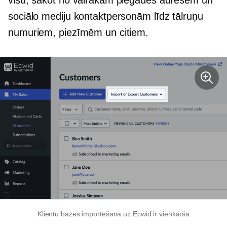
visu, sākot no vairākām piegādes adresēm un
sociālo mediju kontaktpersonām līdz tālruņu
numuriem, piezīmēm un citiem.
Klientu bāzes importēšana uz Ecwid ir vienkārša