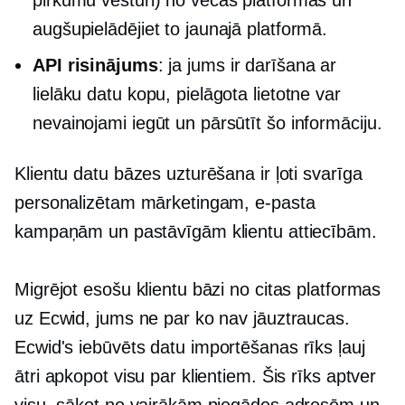
pirkumu vēsturi) no vecās platformas un
augšupielādējiet to jaunajā platformā.
API risinājums
: ja jums ir darīšana ar
lielāku datu kopu, pielāgota lietotne var
nevainojami iegūt un pārsūtīt šo informāciju.
Klientu datu bāzes uzturēšana ir ļoti svarīga
personalizētam mārketingam, e-pasta
kampaņām un pastāvīgām klientu attiecībām.
Migrējot esošu klientu bāzi no citas platformas
uz Ecwid, jums ne par ko nav jāuztraucas.
Ecwid's
iebūvēts
datu importēšanas rīks ļauj
ātri apkopot visu par klientiem. Šis rīks aptver