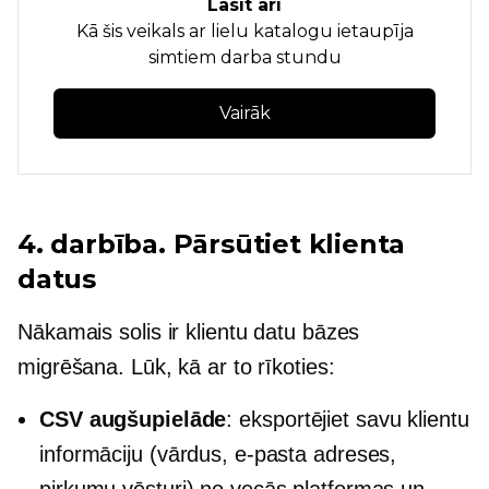
Lasīt arī
Kā šis veikals ar lielu katalogu ietaupīja
simtiem darba stundu
Vairāk
4. darbība. Pārsūtiet klienta
datus
Nākamais solis ir klientu datu bāzes
migrēšana. Lūk, kā ar to rīkoties:
CSV augšupielāde
: eksportējiet savu klientu
informāciju (vārdus, e-pasta adreses,