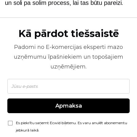
un
soli pa solim
process, lai tas būtu pareizi.
Kā pārdot tiešsaistē
Padomi no
E-komercijas
eksperti mazo
uzņēmumu īpašniekiem un topošajiem
uzņēmējiem.
Apmaksa
Es piekrītu saņemt Ecwid biļetenu. Es varu anulēt abonementu
jebkurā laikā.