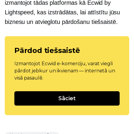
izmantojot tādas platformas kā Ecwid by
Lightspeed, kas izstrādātas, lai attīstītu jūsu
biznesu un atvieglotu pārdošanu tiešsaistē.
Pārdod tiešsaistē
Izmantojot Ecwid e-komerciju, varat viegli
pārdot jebkur un ikvienam — internetā un
visā pasaulē.
Sāciet