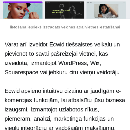
lietošana
iepriekš izstrādāts
veidnes ātrai vietnes iestatīšanai
Varat arī izveidot Ecwid tiešsaistes veikalu un
pievienot to savai pašreizējai vietnei, kas
izveidota, izmantojot WordPress, Wix,
Squarespace vai jebkuru citu vietņu veidotāju.
Ecwid apvieno intuitīvu dizainu ar jaudīgām e-
komercijas funkcijām, lai atbalstītu jūsu biznesa
izaugsmi. Izmantojot uzlabotos rīkus,
piemēram, analīzi, mārketinga funkcijas un
vieglu integrāciju ar vadošajām maksājumu,