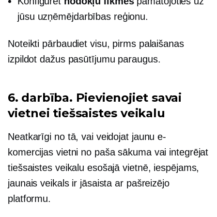
Konfigurēt
nodokļu likmes
pamatojoties uz
jūsu uzņēmējdarbības reģionu.
Noteikti pārbaudiet visu, pirms palaišanas
izpildot dažus pasūtījumu paraugus.
6. darbība. Pievienojiet savai
vietnei tiešsaistes veikalu
Neatkarīgi no tā, vai veidojat jaunu e-
komercijas vietni no paša sākuma vai integrējat
tiešsaistes veikalu esošajā vietnē, iespējams,
jaunais veikals ir jāsaista ar pašreizējo
platformu.