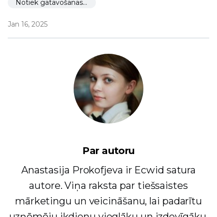
Notiek gatavošanās palaišanai
Jan 16, 2025
Par autoru
Anastasija Prokofjeva ir Ecwid satura
autore. Viņa raksta par tiešsaistes
mārketingu un veicināšanu, lai padarītu
uzņēmēju ikdienu vieglāku un izdevīgāku.