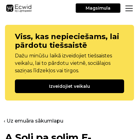
Magsimula
Viss, kas nepieciešams, lai
pārdotu tiešsaistē
Dažu minūšu laikā izveidojiet tiešsaistes
veikalu, lai to pārdotu vietnē, sociālajos
saziņas līdzekļos vai tirgos.
Izveidojiet veikalu
‹ Uz emuāra sākumlapu
A
Soli pa solim
E-