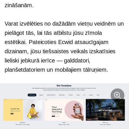
zināšanām.
Varat izvēlēties no dažādām vietņu veidnēm un
pielāgot tās, lai tās atbilstu jūsu zīmola
estētikai. Pateicoties Ecwid atsaucīgajam
dizainam, jūsu tiešsaistes veikals izskatīsies
lieliski jebkurā
ierīce — galddatori,
planšetdatoriem un mobilajiem tālruņiem.