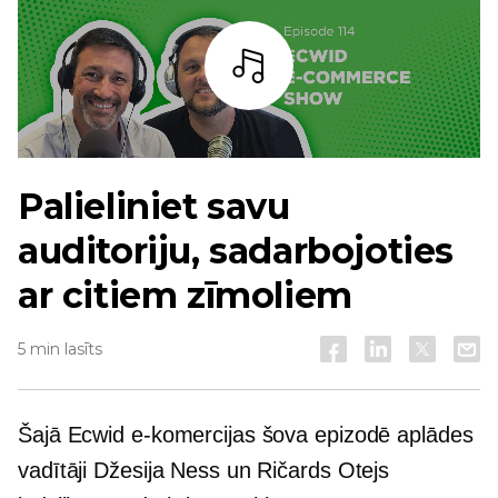
Bārs
Palieliniet savu
auditoriju, sadarbojoties
ar citiem zīmoliem
5 min lasīts
Šajā Ecwid e-komercijas šova epizodē aplādes
vadītāji Džesija Ness un Ričards Otejs