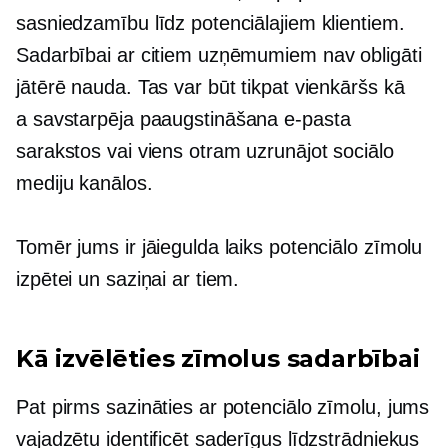
sasniedzamību līdz potenciālajiem klientiem.
Sadarbībai ar citiem uzņēmumiem nav obligāti
jātērē nauda. Tas var būt tikpat vienkāršs kā
a
savstarpēja paaugstināšana
e-pasta
sarakstos vai viens otram uzrunājot sociālo
mediju kanālos.
Tomēr jums ir jāiegulda laiks potenciālo zīmolu
izpētei un saziņai ar tiem.
Kā izvēlēties zīmolus sadarbībai
Pat pirms sazināties ar potenciālo zīmolu, jums
vajadzētu identificēt saderīgus līdzstrādniekus