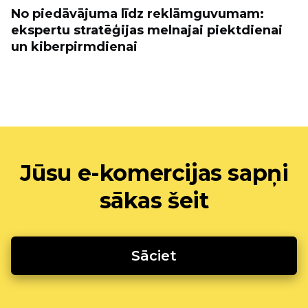
No piedāvājuma līdz reklāmguvumam:
ekspertu stratēģijas melnajai piektdienai
un kiberpirmdienai
Jūsu e-komercijas sapņi
sākas šeit
Sāciet