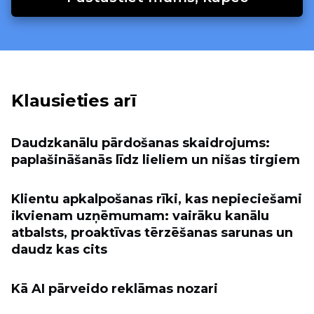
Klausieties arī
Daudzkanālu pārdošanas skaidrojums:
paplašināšanās līdz lieliem un nišas tirgiem
Klientu apkalpošanas rīki, kas nepieciešami
ikvienam uzņēmumam: vairāku kanālu
atbalsts, proaktīvas tērzēšanas sarunas un
daudz kas cits
Kā AI pārveido reklāmas nozari