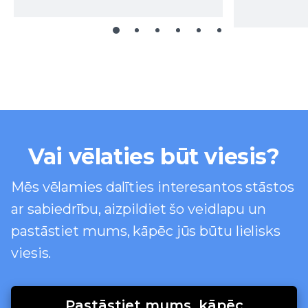
Vai vēlaties būt viesis?
Mēs vēlamies dalīties interesantos stāstos
ar sabiedrību, aizpildiet šo veidlapu un
pastāstiet mums, kāpēc jūs būtu lielisks
viesis.
Pastāstiet mums, kāpēc