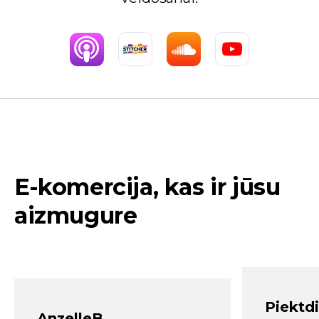
E-komercija, kas ir jūsu
aizmugure
Piektd
AnzelleB