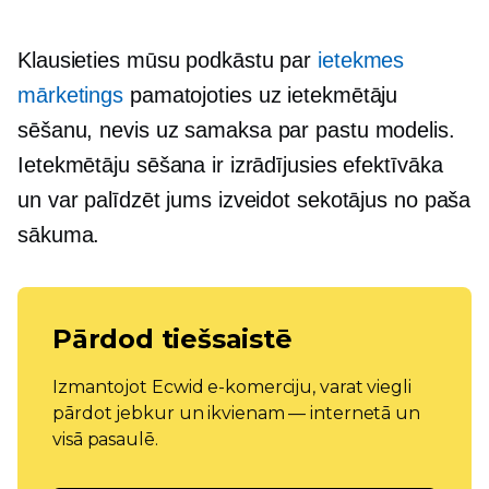
Klausieties mūsu podkāstu par
ietekmes
mārketings
pamatojoties uz ietekmētāju
sēšanu, nevis uz
samaksa par pastu
modelis.
Ietekmētāju sēšana ir izrādījusies efektīvāka
un var palīdzēt jums izveidot sekotājus no paša
sākuma.
Pārdod tiešsaistē
Izmantojot Ecwid e-komerciju, varat viegli
pārdot jebkur un ikvienam — internetā un
visā pasaulē.