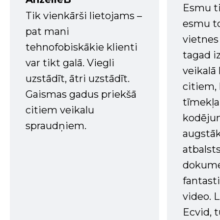
Esmu ti
Tik vienkārši lietojams –
esmu to
pat mani
vietnes
tehnofobiskākie klienti
tagad i
var tikt galā. Viegli
veikalā
uzstādīt, ātri uzstādīt.
citiem
Gaismas gadus priekšā
tīmekļa 
citiem veikalu
kodējum
spraudņiem.
augstā
atbalsts
dokume
fantast
video. L
Ecvid, t