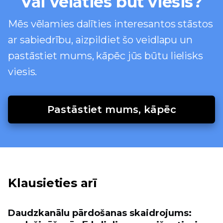
Vai vēlaties būt viesis?
Mēs vēlamies dalīties interesantos stāstos
ar sabiedrību, aizpildiet šo veidlapu un
pastāstiet mums, kāpēc jūs būtu lielisks
viesis.
Pastāstiet mums, kāpēc
Klausieties arī
Daudzkanālu pārdošanas skaidrojums: