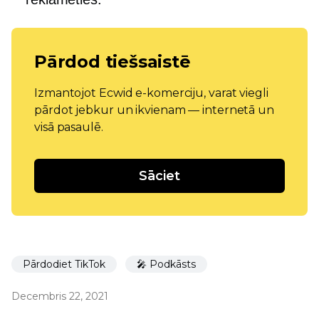
Pārdod tiešsaistē
Izmantojot Ecwid e-komerciju, varat viegli
pārdot jebkur un ikvienam — internetā un
visā pasaulē.
Sāciet
Pārdodiet TikTok
🎤 Podkāsts
Decembris 22, 2021