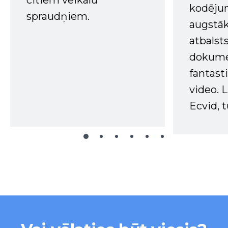
kodējum
spraudņiem.
augstā
atbalsts
dokume
fantast
video. L
Ecvid, t