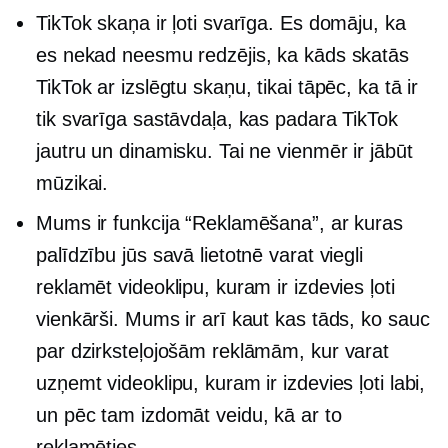
TikTok skaņa ir ļoti svarīga. Es domāju, ka
es nekad neesmu redzējis, ka kāds skatās
TikTok ar izslēgtu skaņu, tikai tāpēc, ka tā ir
tik svarīga sastāvdaļa, kas padara TikTok
jautru un dinamisku. Tai ne vienmēr ir jābūt
mūzikai.
Mums ir funkcija “Reklamēšana”, ar kuras
palīdzību jūs savā lietotnē varat viegli
reklamēt videoklipu, kuram ir izdevies ļoti
vienkārši. Mums ir arī kaut kas tāds, ko sauc
par dzirksteļojošām reklāmām, kur varat
uzņemt videoklipu, kuram ir izdevies ļoti labi,
un pēc tam izdomāt veidu, kā ar to
reklamēties.