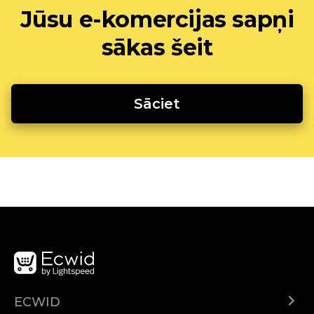
Jūsu e-komercijas sapņi
sākas šeit
Sāciet
ECWID