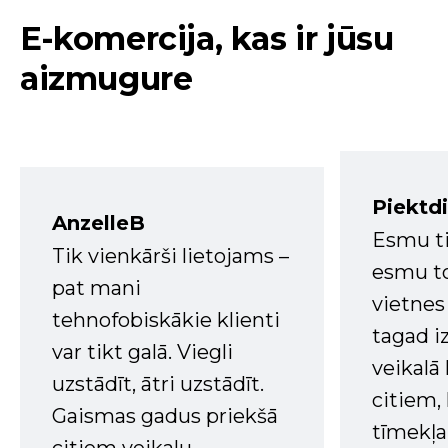
E-komercija, kas ir jūsu
aizmugure
Piektd
AnzelleB
Esmu ti
Tik vienkārši lietojams –
esmu to
pat mani
vietnes
tehnofobiskākie klienti
tagad i
var tikt galā. Viegli
veikalā
uzstādīt, ātri uzstādīt.
citiem
Gaismas gadus priekšā
tīmekļa 
citiem veikalu