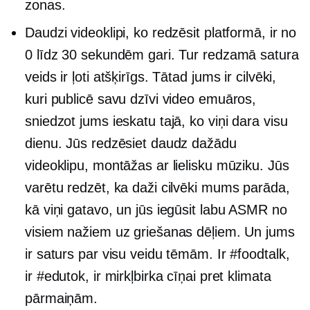
zonas.
Daudzi videoklipi, ko redzēsit platformā, ir no
0 līdz 30 sekundēm gari. Tur redzamā satura
veids ir ļoti atšķirīgs. Tātad jums ir cilvēki,
kuri publicē savu dzīvi video emuāros,
sniedzot jums ieskatu tajā, ko viņi dara visu
dienu. Jūs redzēsiet daudz dažādu
videoklipu, montāžas ar lielisku mūziku. Jūs
varētu redzēt, ka daži cilvēki mums parāda,
kā viņi gatavo, un jūs iegūsit labu ASMR no
visiem nažiem uz griešanas dēļiem. Un jums
ir saturs par visu veidu tēmām. Ir #foodtalk,
ir #edutok, ir mirkļbirka cīņai pret klimata
pārmaiņām.