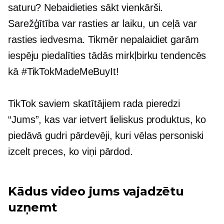
saturu? Nebaidieties sākt vienkārši.
Sarežģītība var rasties ar laiku, un ceļā var
rasties iedvesma. Tikmēr nepalaidiet garām
iespēju piedalīties tādās mirkļbirku tendencēs
kā #TikTokMadeMeBuyIt!
TikTok saviem skatītājiem rada pieredzi
“Jums”, kas var ietvert lieliskus produktus, ko
piedāvā gudri pārdevēji, kuri vēlas personiski
izcelt preces, ko viņi pārdod.
Kādus video jums vajadzētu
uzņemt