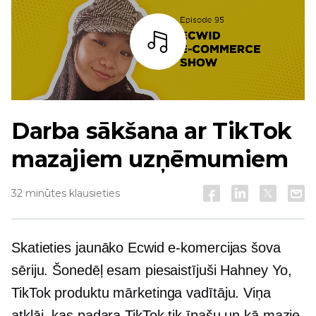
Bārs
Darba sākšana ar TikTok
mazajiem uzņēmumiem
32 minūtes klausieties
Skatieties jaunāko Ecwid e-komercijas šova
sēriju. Šonedēļ esam piesaistījuši Hahney Yo,
TikTok produktu mārketinga vadītāju. Viņa
atklāj, kas padara TikTok tik īpašu un kā mazie