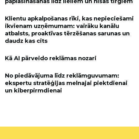
paplašināšanās līdz lieliem un nišas tirgiem
Klientu apkalpošanas rīki, kas nepieciešami
ikvienam uzņēmumam: vairāku kanālu
atbalsts, proaktīvas tērzēšanas sarunas un
daudz kas cits
Kā AI pārveido reklāmas nozari
No piedāvājuma līdz reklāmguvumam:
ekspertu stratēģijas melnajai piektdienai
un kiberpirmdienai