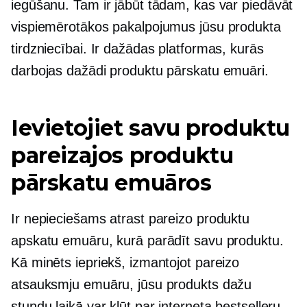
iegūšanu. Tam ir jābūt tādam, kas var piedāvāt
vispiemērotākos pakalpojumus jūsu produkta
tirdzniecībai. Ir dažādas platformas, kurās
darbojas dažādi produktu pārskatu emuāri.
Ievietojiet savu produktu
pareizajos produktu
pārskatu emuāros
Ir nepieciešams atrast pareizo produktu
apskatu emuāru, kurā parādīt savu produktu.
Kā minēts iepriekš, izmantojot pareizo
atsauksmju emuāru, jūsu produkts dažu
stundu laikā var kļūt par interneta bestselleru.