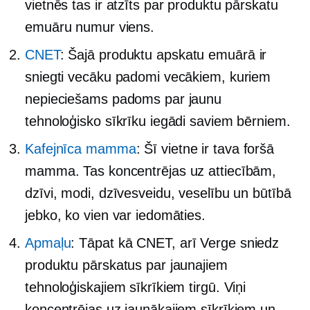
vietnēs tas ir atzīts par produktu pārskatu
emuāru numur viens.
CNET
: Šajā produktu apskatu emuārā ir
sniegti vecāku padomi vecākiem, kuriem
nepieciešams padoms par jaunu
tehnoloģisko sīkrīku iegādi saviem bērniem.
Kafejnīca mamma
: Šī vietne ir tava foršā
mamma. Tas koncentrējas uz attiecībām,
dzīvi, modi, dzīvesveidu, veselību un būtībā
jebko, ko vien var iedomāties.
Apmaļu
: Tāpat kā CNET, arī Verge sniedz
produktu pārskatus par jaunajiem
tehnoloģiskajiem sīkrīkiem tirgū. Viņi
koncentrējas uz jaunākajiem sīkrīkiem un