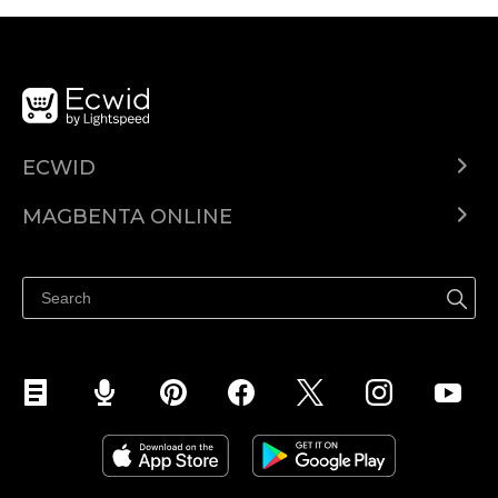
ECWID
Ecwid.com
MAGBENTA ONLINE
Help center
Ibenta kahit saan
Ibenta sa Facebook