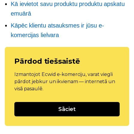
Kā ievietot savu produktu produktu apskatu
emuārā
Kāpēc klientu atsauksmes ir jūsu e-
komercijas lielvara
Pārdod tiešsaistē
Izmantojot Ecwid e-komerciju, varat viegli
pārdot jebkur un ikvienam — internetā un
visā pasaulē.
Sāciet