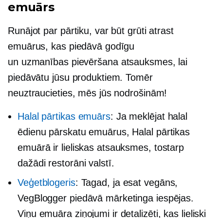
emuārs
Runājot par pārtiku, var būt grūti atrast
emuārus, kas piedāvā godīgu
un
uzmanības pievēršana
atsauksmes, lai
piedāvātu jūsu produktiem. Tomēr
neuztraucieties, mēs jūs nodrošinām!
Halal pārtikas emuārs
: Ja meklējat halal
ēdienu pārskatu emuārus, Halal pārtikas
emuārā ir lieliskas atsauksmes, tostarp
dažādi restorāni valstī.
Veģetblogeris
: Tagad, ja esat vegāns,
VegBlogger piedāvā mārketinga iespējas.
Viņu emuāra ziņojumi ir detalizēti, kas lieliski