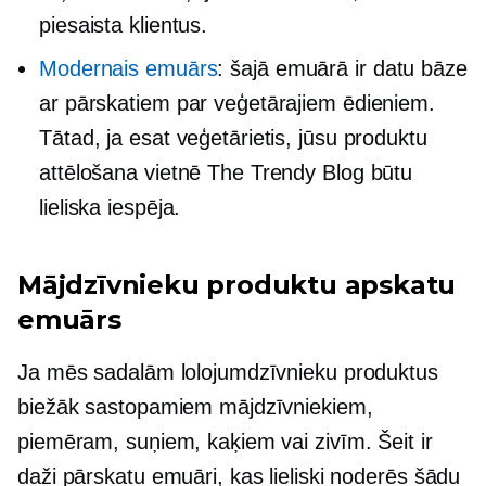
piesaista klientus.
Modernais emuārs
: šajā emuārā ir datu bāze
ar pārskatiem par veģetārajiem ēdieniem.
Tātad, ja esat veģetārietis, jūsu produktu
attēlošana vietnē The Trendy Blog būtu
lieliska iespēja.
Mājdzīvnieku produktu apskatu
emuārs
Ja mēs sadalām lolojumdzīvnieku produktus
biežāk sastopamiem mājdzīvniekiem,
piemēram, suņiem, kaķiem vai zivīm. Šeit ir
daži pārskatu emuāri, kas lieliski noderēs šādu