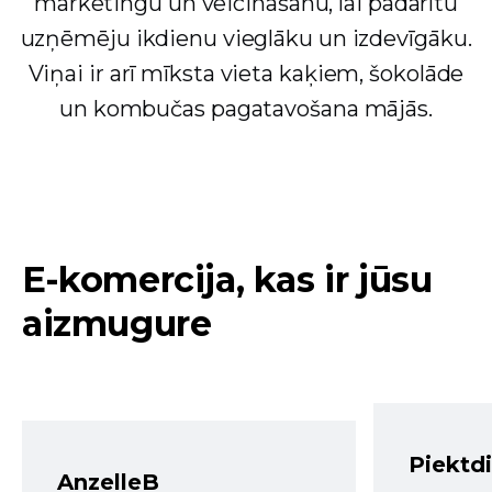
mārketingu un veicināšanu, lai padarītu
uzņēmēju ikdienu vieglāku un izdevīgāku.
Viņai ir arī mīksta vieta kaķiem, šokolāde
un kombučas pagatavošana mājās.
E-komercija, kas ir jūsu
aizmugure
Piektd
AnzelleB