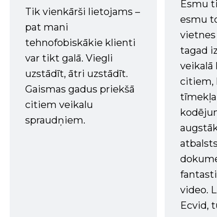
Esmu ti
Tik vienkārši lietojams –
esmu to
pat mani
vietnes
tehnofobiskākie klienti
tagad i
var tikt galā. Viegli
veikalā
uzstādīt, ātri uzstādīt.
citiem
Gaismas gadus priekšā
tīmekļa 
citiem veikalu
kodējum
spraudņiem.
augstā
atbalsts
dokume
fantast
video. L
Ecvid, t