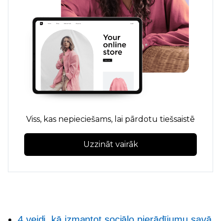
Viss, kas nepieciešams, lai pārdotu tiešsaistē
Uzzināt vairāk
4 veidi, kā izmantot sociālo pierādījumu savā