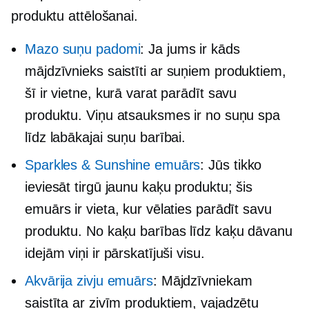
produktu attēlošanai.
Mazo suņu padomi
: Ja jums ir kāds
mājdzīvnieks
saistīti ar suņiem
produktiem,
šī ir vietne, kurā varat parādīt savu
produktu. Viņu atsauksmes ir no suņu spa
līdz labākajai suņu barībai.
Sparkles & Sunshine emuārs
: Jūs tikko
ieviesāt tirgū jaunu kaķu produktu; šis
emuārs ir vieta, kur vēlaties parādīt savu
produktu. No kaķu barības līdz kaķu dāvanu
idejām viņi ir pārskatījuši visu.
Akvārija zivju emuārs
: Mājdzīvniekam
saistīta ar zivīm
produktiem, vajadzētu