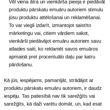
Vēl viena ātra un vienkārša pieeja ir piedāvāt
produktu pārskatu emuāru autoriem stimulu
jūsu produktu attēlošanai un reklamēšanai.
To var viegli izdarīt, izmantojot saistīto
mārketingu vai, citiem vārdiem sakot,
vienkārši piedāvājot emuāru autoriem savu
atlaides saiti, ko reklamēt savos emuāros
apmaiņā pret procentuālo daļu par katru
pārdošanu.
Kā jūs, iespējams, pamanījāt, strādājot ar
produktu pārskatu emuāru autoriem, ir daudz
iespēju. Tas patiesībā nav tik sarežģīts vai
sarežģīts, kā daži varētu domāt, un, kad esat