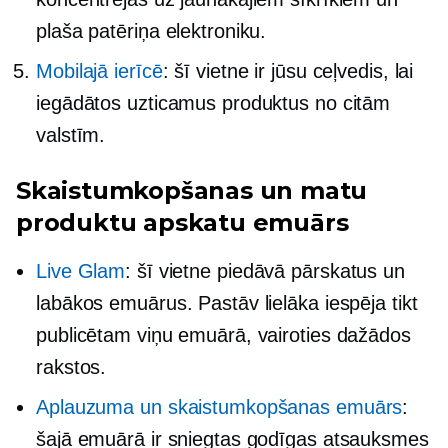
plaša patēriņa elektroniku.
Mobilajā ierīcē
: šī vietne ir jūsu ceļvedis, lai
iegādātos uzticamus produktus no citām
valstīm.
Skaistumkopšanas un matu
produktu apskatu emuārs
Live Glam
: šī vietne piedāvā pārskatus un
labākos emuārus. Pastāv lielāka iespēja tikt
publicētam viņu emuārā, vairoties dažādos
rakstos.
Aplauzuma un skaistumkopšanas emuārs
:
šajā emuārā ir sniegtas godīgas atsauksmes