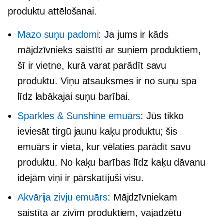
produktu attēlošanai.
Mazo suņu padomi
: Ja jums ir kāds
mājdzīvnieks
saistīti ar suņiem
produktiem,
šī ir vietne, kurā varat parādīt savu
produktu. Viņu atsauksmes ir no suņu spa
līdz labākajai suņu barībai.
Sparkles & Sunshine emuārs
: Jūs tikko
ieviesāt tirgū jaunu kaķu produktu; šis
emuārs ir vieta, kur vēlaties parādīt savu
produktu. No kaķu barības līdz kaķu dāvanu
idejām viņi ir pārskatījuši visu.
Akvārija zivju emuārs
: Mājdzīvniekam
saistīta ar zivīm
produktiem, vajadzētu