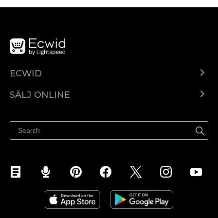
ECWID
Ecwid.com
SÄLJ ONLINE
Pris
Sälj överallt
Hjälpcenter
Sälj på Facebook
Sälj på Instagram