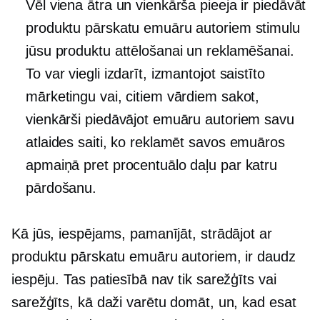
Vēl viena ātra un vienkārša pieeja ir piedāvāt
produktu pārskatu emuāru autoriem stimulu
jūsu produktu attēlošanai un reklamēšanai.
To var viegli izdarīt, izmantojot saistīto
mārketingu vai, citiem vārdiem sakot,
vienkārši piedāvājot emuāru autoriem savu
atlaides saiti, ko reklamēt savos emuāros
apmaiņā pret procentuālo daļu par katru
pārdošanu.
Kā jūs, iespējams, pamanījāt, strādājot ar
produktu pārskatu emuāru autoriem, ir daudz
iespēju. Tas patiesībā nav tik sarežģīts vai
sarežģīts, kā daži varētu domāt, un, kad esat