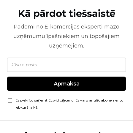
Kā pārdot tiešsaistē
Padomi no
E-komercijas
eksperti mazo
uzņēmumu īpašniekiem un topošajiem
uzņēmējiem.
Apmaksa
Es piekrītu saņemt Ecwid biļetenu. Es varu anulēt abonementu
jebkurā laikā.