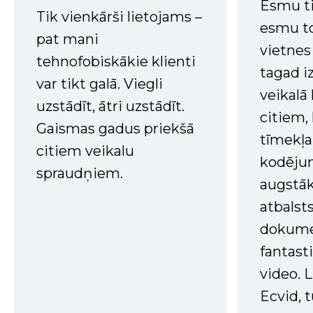
Esmu ti
Tik vienkārši lietojams –
esmu to
pat mani
vietnes
tehnofobiskākie klienti
tagad i
var tikt galā. Viegli
veikalā
uzstādīt, ātri uzstādīt.
citiem
Gaismas gadus priekšā
tīmekļa 
citiem veikalu
kodējum
spraudņiem.
augstā
atbalsts
dokume
fantast
video. L
Ecvid, t