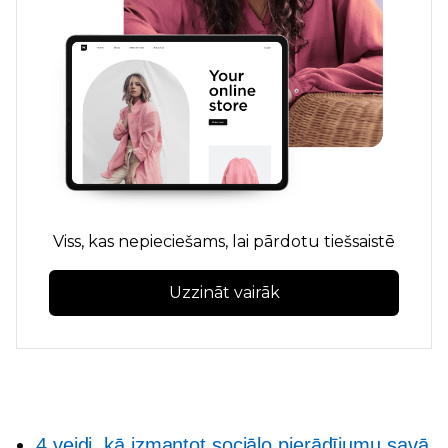
Viss, kas nepieciešams, lai pārdotu tiešsaistē
Uzzināt vairāk
4 veidi, kā izmantot sociālo pierādījumu savā