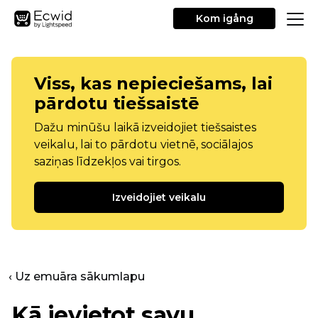
Kom igång
Viss, kas nepieciešams, lai
pārdotu tiešsaistē
Dažu minūšu laikā izveidojiet tiešsaistes
veikalu, lai to pārdotu vietnē, sociālajos
saziņas līdzekļos vai tirgos.
Izveidojiet veikalu
‹ Uz emuāra sākumlapu
Kā ievietot savu