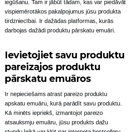
iegūšanu. Tam ir jābūt tādam, kas var piedāvāt
vispiemērotākos pakalpojumus jūsu produkta
tirdzniecībai. Ir dažādas platformas, kurās
darbojas dažādi produktu pārskatu emuāri.
Ievietojiet savu produktu
pareizajos produktu
pārskatu emuāros
Ir nepieciešams atrast pareizo produktu
apskatu emuāru, kurā parādīt savu produktu.
Kā minēts iepriekš, izmantojot pareizo
atsauksmju emuāru, jūsu produkts dažu
stundu laikā var kļūt par interneta bestselleru.