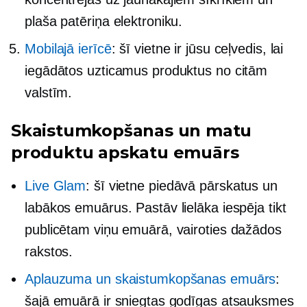
plaša patēriņa elektroniku.
Mobilajā ierīcē
: šī vietne ir jūsu ceļvedis, lai
iegādātos uzticamus produktus no citām
valstīm.
Skaistumkopšanas un matu
produktu apskatu emuārs
Live Glam
: šī vietne piedāvā pārskatus un
labākos emuārus. Pastāv lielāka iespēja tikt
publicētam viņu emuārā, vairoties dažādos
rakstos.
Aplauzuma un skaistumkopšanas emuārs
:
šajā emuārā ir sniegtas godīgas atsauksmes