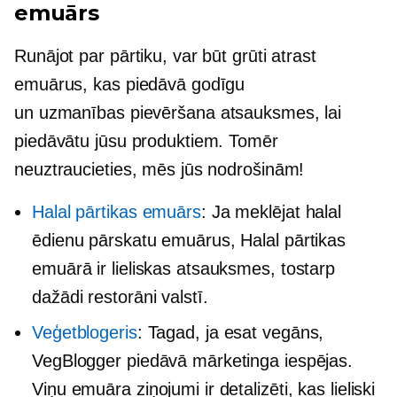
emuārs
Runājot par pārtiku, var būt grūti atrast
emuārus, kas piedāvā godīgu
un
uzmanības pievēršana
atsauksmes, lai
piedāvātu jūsu produktiem. Tomēr
neuztraucieties, mēs jūs nodrošinām!
Halal pārtikas emuārs
: Ja meklējat halal
ēdienu pārskatu emuārus, Halal pārtikas
emuārā ir lieliskas atsauksmes, tostarp
dažādi restorāni valstī.
Veģetblogeris
: Tagad, ja esat vegāns,
VegBlogger piedāvā mārketinga iespējas.
Viņu emuāra ziņojumi ir detalizēti, kas lieliski