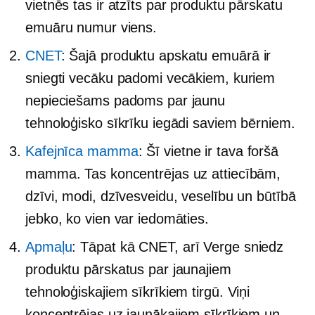
vietnēs tas ir atzīts par produktu pārskatu
emuāru numur viens.
CNET
: Šajā produktu apskatu emuārā ir
sniegti vecāku padomi vecākiem, kuriem
nepieciešams padoms par jaunu
tehnoloģisko sīkrīku iegādi saviem bērniem.
Kafejnīca mamma
: Šī vietne ir tava foršā
mamma. Tas koncentrējas uz attiecībām,
dzīvi, modi, dzīvesveidu, veselību un būtībā
jebko, ko vien var iedomāties.
Apmaļu
: Tāpat kā CNET, arī Verge sniedz
produktu pārskatus par jaunajiem
tehnoloģiskajiem sīkrīkiem tirgū. Viņi
koncentrējas uz jaunākajiem sīkrīkiem un