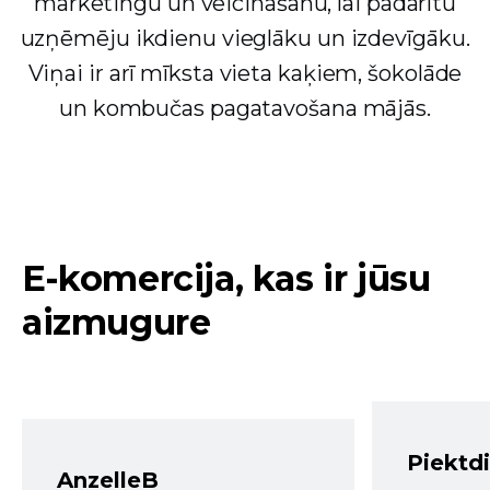
mārketingu un veicināšanu, lai padarītu
uzņēmēju ikdienu vieglāku un izdevīgāku.
Viņai ir arī mīksta vieta kaķiem, šokolāde
un kombučas pagatavošana mājās.
E-komercija, kas ir jūsu
aizmugure
Piektd
AnzelleB