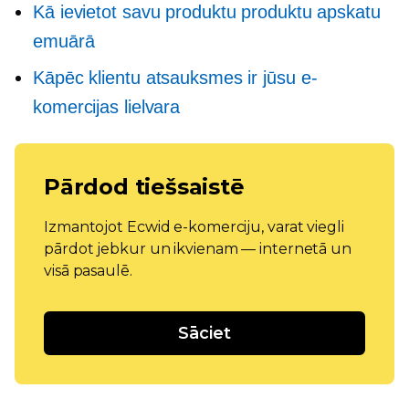
Kā ievietot savu produktu produktu apskatu
emuārā
Kāpēc klientu atsauksmes ir jūsu e-
komercijas lielvara
Pārdod tiešsaistē
Izmantojot Ecwid e-komerciju, varat viegli
pārdot jebkur un ikvienam — internetā un
visā pasaulē.
Sāciet