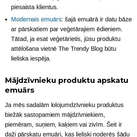
piesaista klientus.
Modernais emuārs
: šajā emuārā ir datu bāze
ar pārskatiem par veģetārajiem ēdieniem.
Tātad, ja esat veģetārietis, jūsu produktu
attēlošana vietnē The Trendy Blog būtu
lieliska iespēja.
Mājdzīvnieku produktu apskatu
emuārs
Ja mēs sadalām lolojumdzīvnieku produktus
biežāk sastopamiem mājdzīvniekiem,
piemēram, suņiem, kaķiem vai zivīm. Šeit ir
daži pārskatu emuāri, kas lieliski noderēs šādu