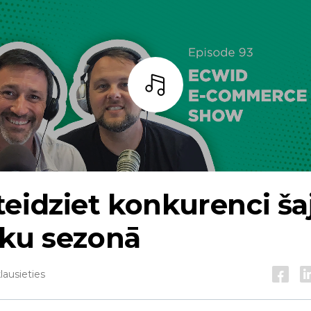
Bārs
eidziet konkurenci ša
tku sezonā
lausieties