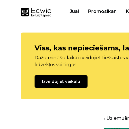
Jual
Promosikan
K
Viss, kas nepieciešams, la
Dažu minūšu laikā izveidojiet tiešsaistes ve
līdzekļos vai tirgos.
Izveidojiet veikalu
‹ Uz emuā