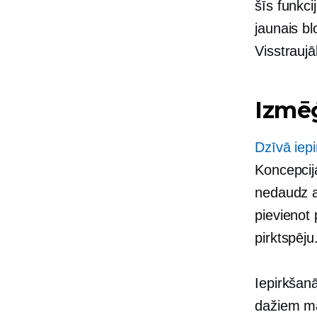
šīs funkci
jaunais bl
Visstrauj
Izmēģ
Dzīvā iep
Koncepcija
nedaudz a
pievienot 
pirktspēju
Iepirkšan
dažiem ma