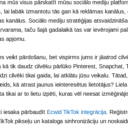
na mūs visus pārskatīt mūsu sociālo mediju platfo
s, lai labāk izmantotu tās gan kā reklāmas kanālus,
s kanālus. Sociālo mediju stratēģijas atsvaidzināš
rvarama, taču šajā gadalaikā tas var ievērojami pali
as apjomu.
es veikt pārdošanu, bet vispirms jums ir jāatrod cilv
 kā tik daudz cilvēku pārlūko Pinterest, Snapchat, 
zi cilvēki tikai gaida, lai atklātu jūsu veikalu. Tātad,
eids, kā atrast jaunus ieinteresētus lietotājus? Liela
īta tikai ar to lietu izpēti, kuras vēl neesat izmēģināji
ti iesaka pārbaudīt
Ecwid TikTok integrācija
. Reģistr
TikTok pikseļu un kataloga sinhronizāciju un noskaidr