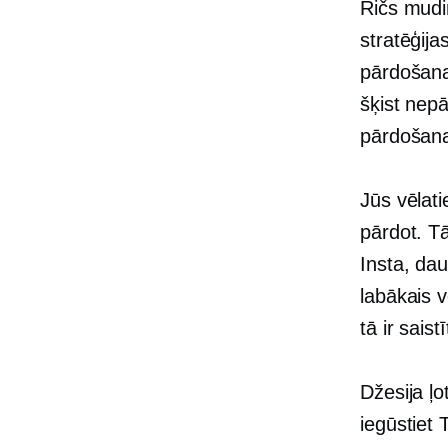
Ričs mudi
stratēģija
pārdošana
šķist nepā
pārdošan
Jūs vēlati
pārdot. Tā
Insta, daud
labākais v
tā ir saist
Džesija ļo
iegūstiet 