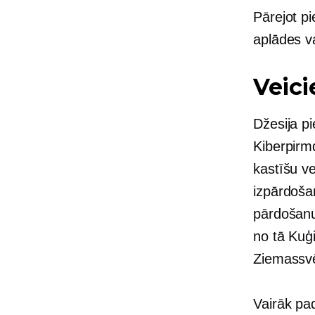
Pārejot p
aplādes va
Veici
Džesija p
Kiberpirmd
kastīšu ve
izpārdoša
pārdošanu 
no tā
Kuģ
Ziemassvēt
Vairāk pa