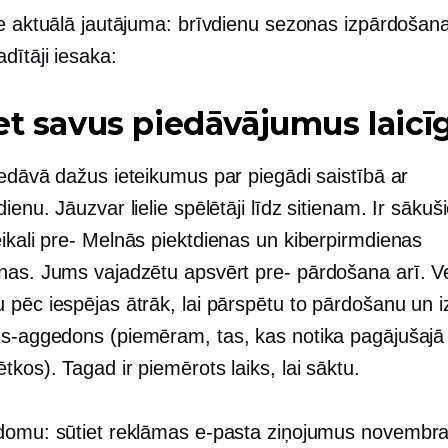
ie aktuālā jautājuma: brīvdienu sezonas izpārdošan
dītāji iesaka:
et savus piedāvājumus laicīg
iedāvā dažus ieteikumus par piegādi saistībā ar
ienu. Jāuzvar lielie spēlētāji līdz sitienam. Ir sākušie
ikali
pre-
Melnās piektdienas un kiberpirmdienas
nas. Jums vajadzētu apsvērt
pre-
pārdošana arī. Ve
pēc iespējas ātrāk, lai pārspētu to pārdošanu un iz
is-aggedons
(piemēram, tas, kas notika pagājušajā
kos). Tagad ir piemērots laiks, lai sāktu.
domu: sūtiet reklāmas e-pasta ziņojumus
novembra