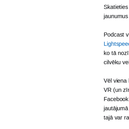
Skatieties
jaunumus
Podcast v
Lightspee
ko tā noz
cilvēku ve
Vēl viena 
VR (un zī
Facebook 
jautājumā
tajā var ra