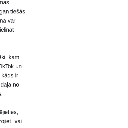
rmas
 gan tiešās
ana var
elināt
ēki, kam
TikTok un
 kāds ir
 daļa no
s.
ējieties,
ojiet, vai