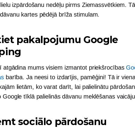
t lielu izpārdošanu nedēļu pirms Ziemassvētkiem. Tā
 dāvanu kartes pēdējā brīža stimulam.
tiet pakalpojumu Google
ping
rī atgādina mums visiem izmantot priekšrocības
Go
ās
barība. Ja neesi to izdarījis, pamēģini! Tā ir vien
ajām lietām, ko varat darīt, lai palielinātu pārdoša
o Google tīklā palielinās dāvanu meklēšanas vaicāju
emt sociālo pārdošanu