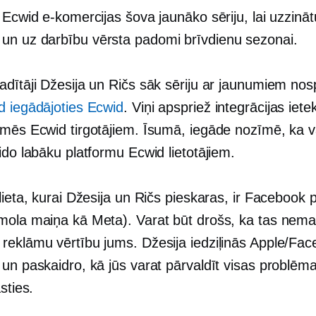
 Ecwid e-komercijas šova jaunāko sēriju, lai uzzināt
 un
uz darbību vērsta
padomi brīvdienu sezonai.
adītāji Džesija un Ričs sāk sēriju ar jaunumiem
nosp
d iegādājoties Ecwid
. Viņi apspriež integrācijas iete
īmēs Ecwid tirgotājiem. Īsumā, iegāde nozīmē, ka v
ido labāku platformu Ecwid lietotājiem.
lieta, kurai Džesija un Ričs pieskaras, ir Facebook 
mola maiņa kā Meta). Varat būt drošs, ka tas nema
reklāmu vērtību jums. Džesija iedziļinās Apple/Fa
 un paskaidro, kā jūs varat pārvaldīt visas problēm
sties.