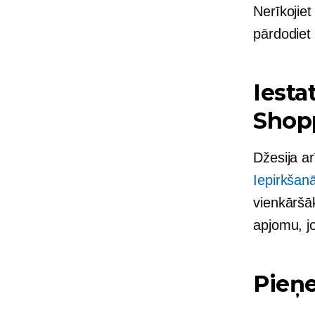
Nerīkojie
pārdodiet
Iesta
Shop
Džesija a
Iepirkšan
vienkāršāk
apjomu, j
Pieņ