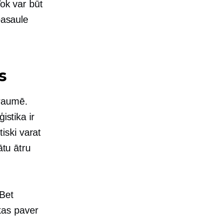
Tok var būt
pasaule
s
traumē.
istika ir
iski varat
ātu ātru
 Bet
kas paver