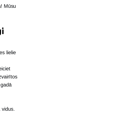
a! Mūsu
i
s lielie
iciet
vairītos
 gadā
 vidus.