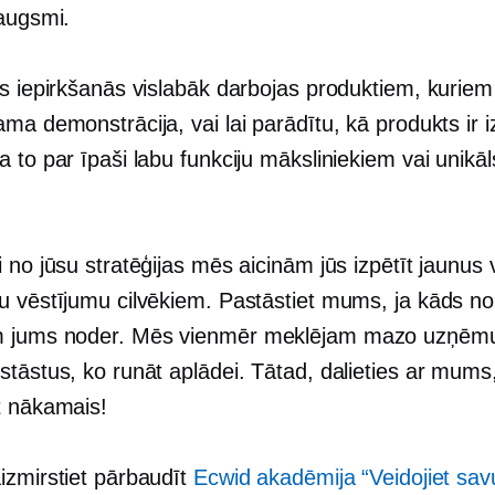
zaugsmi.
es iepirkšanās vislabāk darbojas produktiem, kuriem
ma demonstrācija, vai lai parādītu, kā produkts ir i
 to par īpaši labu funkciju māksliniekiem vai
unikāl
.
 no jūsu stratēģijas mēs aicinām jūs izpētīt jaunus 
u vēstījumu cilvēkiem. Pastāstiet mums, ja kāds n
 jums noder. Mēs vienmēr meklējam mazo uzņē
tāstus, ko runāt aplādei. Tātad, dalieties ar mums,
t nākamais!
izmirstiet pārbaudīt
Ecwid akadēmija “Veidojiet sav