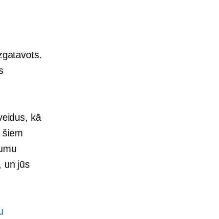
zgatavots.
s
veidus, kā
o šiem
mumu
 un jūs
u