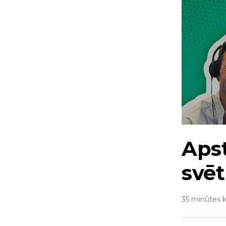
Apst
svē
35 minūtes k