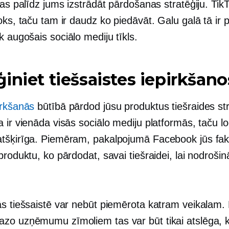
jas palīdz jums izstrādāt pārdošanas stratēģiju. Tik
oks, taču tam ir daudz ko piedāvāt. Galu galā tā ir 
āk augošais
sociālo mediju tīkls.
iniet tiešsaistes iepirkšano
irkšanās
būtībā pārdod jūsu produktus tiešraides s
 ir vienāda visās sociālo mediju platformās, taču loģ
tšķirīga. Piemēram, pakalpojumā Facebook jūs fakt
produktu, ko pārdodat, savai tiešraidei, lai nodrošin
.
ās tiešsaistē var nebūt piemērota katram veikalam.
zo uzņēmumu zīmoliem tas var būt tikai atslēga, 