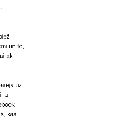
u
iež -
kmi un to,
airāk
pāreja uz
ina
cebook
as, kas