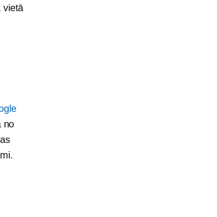
 vietā
ogle
a no
nas
mi.