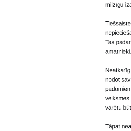
milzīgu i
Tiešsaist
nepiecieša
Tas padara
amatnieki
Neatkarīgi
nodot sav
padomiem
veiksmes s
varētu bū
Tāpat nea