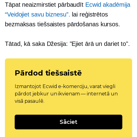
Tāpat neaizmirstiet pārbaudīt
Ecwid akadēmija
“Veidojiet savu biznesu”.
lai reģistrētos
bezmaksas tiešsaistes pārdošanas kursos.
Tātad, kā saka Džesija: "Ejiet ārā un dariet to".
Pārdod tiešsaistē
Izmantojot Ecwid e-komerciju, varat viegli
pārdot jebkur un ikvienam — internetā un
visā pasaulē.
Sāciet