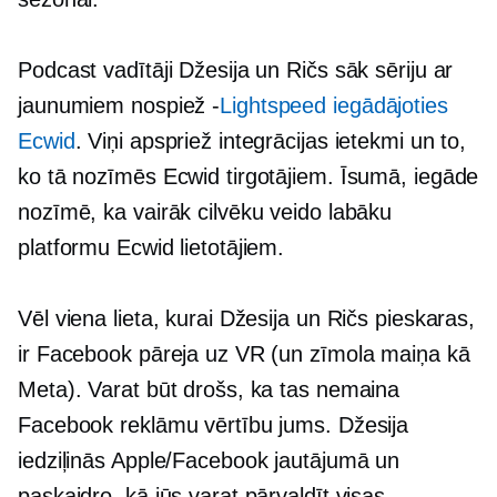
Podcast vadītāji Džesija un Ričs sāk sēriju ar
jaunumiem
nospiež -
Lightspeed iegādājoties
Ecwid
. Viņi apspriež integrācijas ietekmi un to,
ko tā nozīmēs Ecwid tirgotājiem. Īsumā, iegāde
nozīmē, ka vairāk cilvēku veido labāku
platformu Ecwid lietotājiem.
Vēl viena lieta, kurai Džesija un Ričs pieskaras,
ir Facebook pāreja uz VR (un zīmola maiņa kā
Meta). Varat būt drošs, ka tas nemaina
Facebook reklāmu vērtību jums. Džesija
iedziļinās Apple/Facebook jautājumā un
paskaidro, kā jūs varat pārvaldīt visas