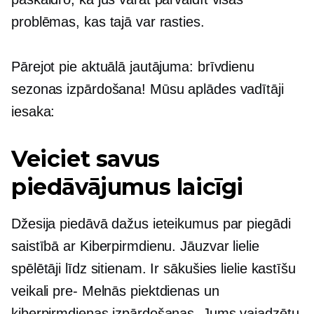
problēmas, kas tajā var rasties.
Pārejot pie aktuālā jautājuma: brīvdienu
sezonas izpārdošana! Mūsu aplādes vadītāji
iesaka:
Veiciet savus
piedāvājumus laicīgi
Džesija piedāvā dažus ieteikumus par piegādi
saistībā ar Kiberpirmdienu. Jāuzvar lielie
spēlētāji līdz sitienam. Ir sākušies lielie kastīšu
veikali
pre-
Melnās piektdienas un
kiberpirmdienas izpārdošanas. Jums vajadzētu