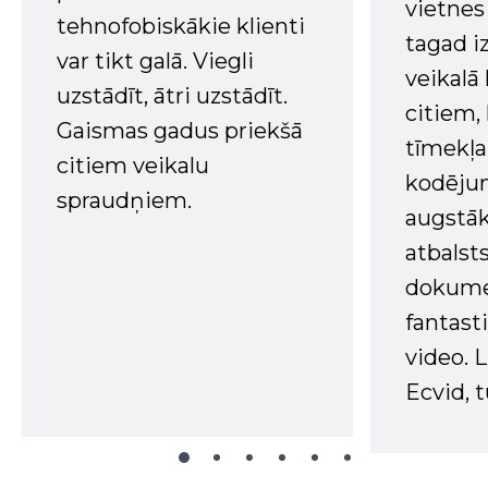
vietnes
tehnofobiskākie klienti
tagad i
var tikt galā. Viegli
veikalā
uzstādīt, ātri uzstādīt.
citiem
Gaismas gadus priekšā
tīmekļa 
citiem veikalu
kodējum
spraudņiem.
augstā
atbalsts
dokume
fantast
video. L
Ecvid, t