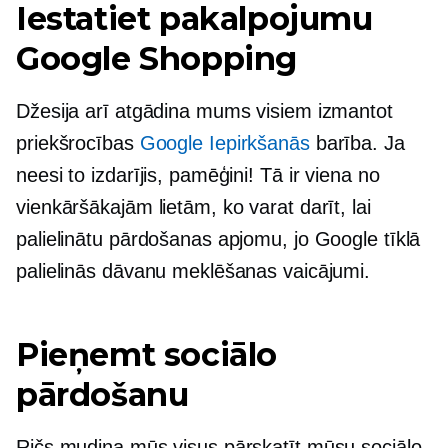
Iestatiet pakalpojumu
Google Shopping
Džesija arī atgādina mums visiem izmantot
priekšrocības
Google Iepirkšanās
barība. Ja
neesi to izdarījis, pamēģini! Tā ir viena no
vienkāršākajām lietām, ko varat darīt, lai
palielinātu pārdošanas apjomu, jo Google tīklā
palielinās dāvanu meklēšanas vaicājumi.
Pieņemt sociālo
pārdošanu
Ričs mudina mūs visus pārskatīt mūsu sociālo