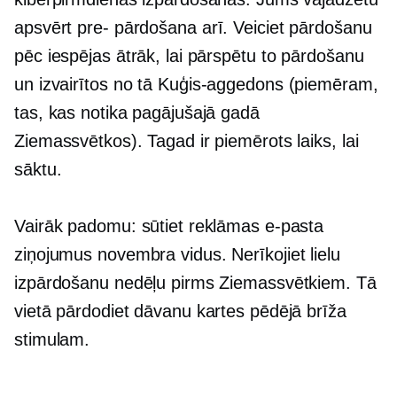
apsvērt
pre-
pārdošana arī. Veiciet pārdošanu
pēc iespējas ātrāk, lai pārspētu to pārdošanu
un izvairītos no tā
Kuģis-aggedons
(piemēram,
tas, kas notika pagājušajā gadā
Ziemassvētkos). Tagad ir piemērots laiks, lai
sāktu.
Vairāk padomu: sūtiet reklāmas e-pasta
ziņojumus
novembra vidus.
Nerīkojiet lielu
izpārdošanu nedēļu pirms Ziemassvētkiem. Tā
vietā pārdodiet dāvanu kartes pēdējā brīža
stimulam.