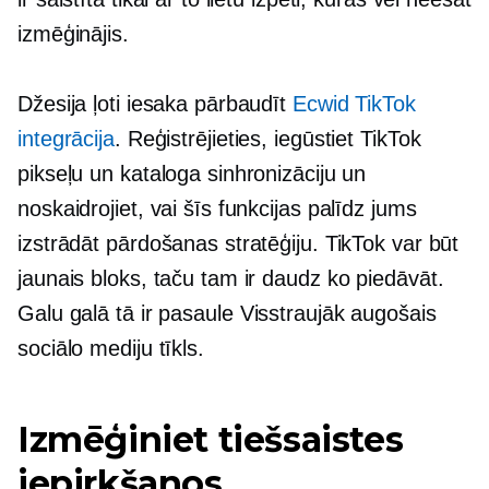
izmēģinājis.
Džesija ļoti iesaka pārbaudīt
Ecwid TikTok
integrācija
. Reģistrējieties, iegūstiet TikTok
pikseļu un kataloga sinhronizāciju un
noskaidrojiet, vai šīs funkcijas palīdz jums
izstrādāt pārdošanas stratēģiju. TikTok var būt
jaunais bloks, taču tam ir daudz ko piedāvāt.
Galu galā tā ir pasaule
Visstraujāk augošais
sociālo mediju tīkls.
Izmēģiniet tiešsaistes
iepirkšanos