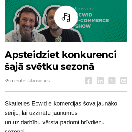
Bārs
Apsteidziet konkurenci
šajā svētku sezonā
35 minūtes klausieties
Skatieties Ecwid e-komercijas šova jaunāko
sēriju, lai uzzinātu jaunumus
un
uz darbību vērsta
padomi brīvdienu
sezonai.