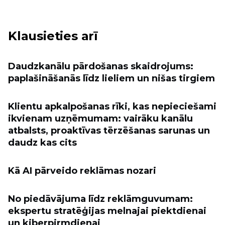
Klausieties arī
Daudzkanālu pārdošanas skaidrojums:
paplašināšanās līdz lieliem un nišas tirgiem
Klientu apkalpošanas rīki, kas nepieciešami
ikvienam uzņēmumam: vairāku kanālu
atbalsts, proaktīvas tērzēšanas sarunas un
daudz kas cits
Kā AI pārveido reklāmas nozari
No piedāvājuma līdz reklāmguvumam:
ekspertu stratēģijas melnajai piektdienai
un kiberpirmdienai