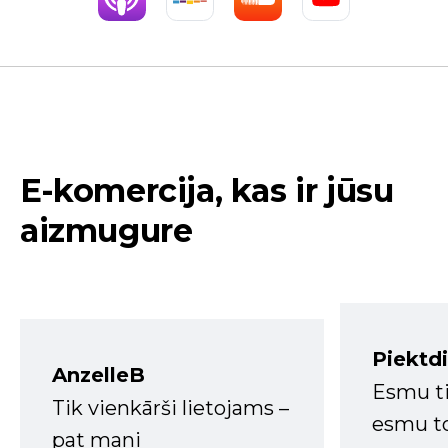
E-komercija, kas ir jūsu
aizmugure
Piektd
AnzelleB
Esmu ti
Tik vienkārši lietojams –
esmu to
pat mani