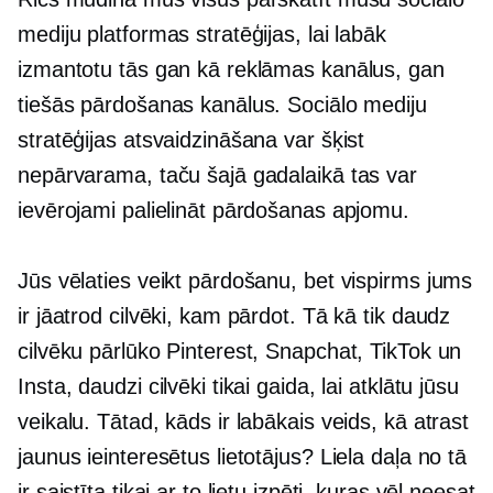
mediju platformas stratēģijas, lai labāk
izmantotu tās gan kā reklāmas kanālus, gan
tiešās pārdošanas kanālus. Sociālo mediju
stratēģijas atsvaidzināšana var šķist
nepārvarama, taču šajā gadalaikā tas var
ievērojami palielināt pārdošanas apjomu.
Jūs vēlaties veikt pārdošanu, bet vispirms jums
ir jāatrod cilvēki, kam pārdot. Tā kā tik daudz
cilvēku pārlūko Pinterest, Snapchat, TikTok un
Insta, daudzi cilvēki tikai gaida, lai atklātu jūsu
veikalu. Tātad, kāds ir labākais veids, kā atrast
jaunus ieinteresētus lietotājus? Liela daļa no tā
ir saistīta tikai ar to lietu izpēti, kuras vēl neesat