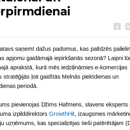
erpirmdienai
gatavs saņemt dažus padomus, kas palīdzēs palieli
s apjomu gaidāmajā iepirkšanās sezonā? Laipni l
ajā aprakstā, kurā mēs iedziļināmies e-komercijas
stratēģijās ļoti gaidītās Melnās piektdienas un
dienas periodā.
ms pievienojas Džims Hafmens, slavens eksperts 
ma izpilddirektors
GrowthHit
, izaugsmes mārketi
iju uzņēmums, kas specializējas
tieši patērētājam
(