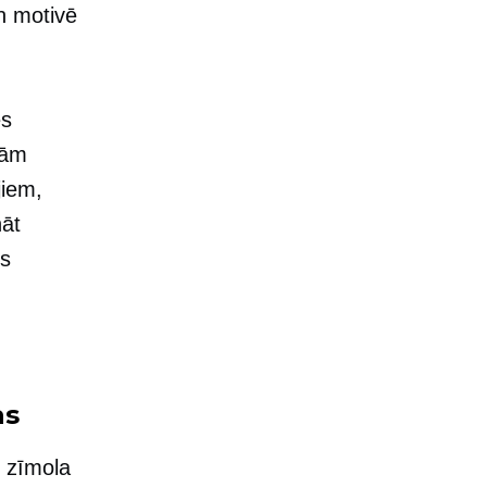
n motivē
es
dām
jiem,
nāt
us
as
 zīmola