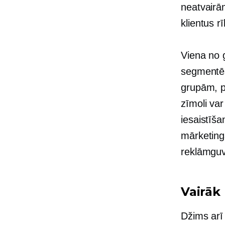
neatvairā
klientus rī
Viena no g
segmentēš
grupām, p
zīmoli var
iesaistīša
mārketing
reklāmguv
Vairāk
Džims arī