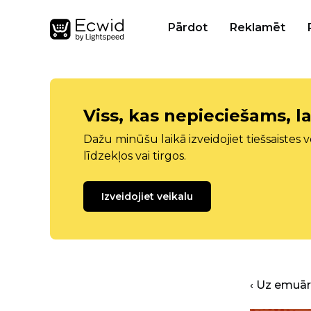
Pārdot
Reklamēt
Viss, kas nepieciešams, la
Dažu minūšu laikā izveidojiet tiešsaistes ve
līdzekļos vai tirgos.
Izveidojiet veikalu
‹ Uz emuā