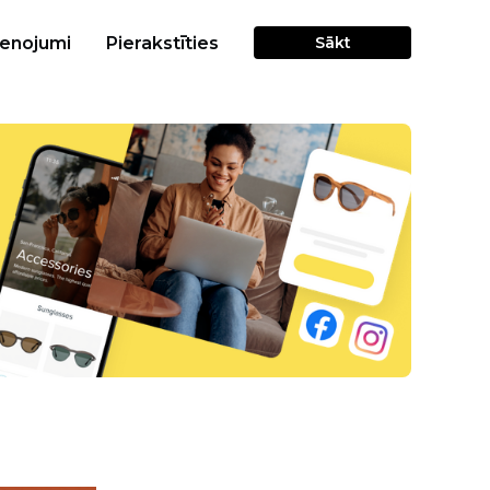
cenojumi
Pierakstīties
Sākt