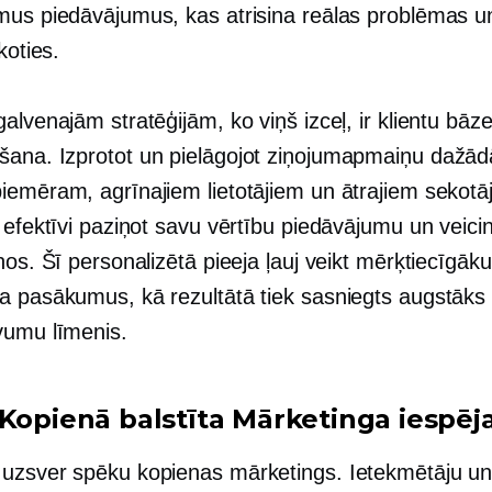
mus piedāvājumus, kas atrisina reālas problēmas u
koties.
alvenajām stratēģijām, ko viņš izceļ, ir klientu bāz
ana. Izprotot un pielāgojot ziņojumapmaiņu dažā
iemēram, agrīnajiem lietotājiem un ātrajiem sekotā
 efektīvi paziņot savu vērtību piedāvājumu un veici
nos. Šī personalizētā pieeja ļauj veikt mērķtiecīgāk
a pasākumus, kā rezultātā tiek sasniegts augstāks
umu līmenis.
Kopienā balstīta
Mārketinga iespēj
 uzsver spēku
kopienas
mārketings. Ietekmētāju un