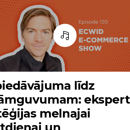
Bārs
iedāvājuma līdz
lāmguvumam: eksper
tēģijas melnajai
tdienai un