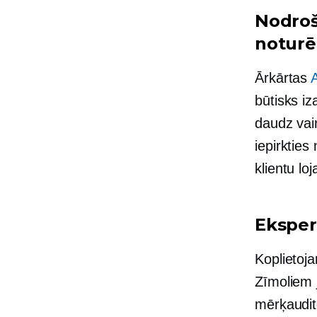
Nodroši
noturē
Ārkārtas
būtisks iz
daudz vair
iepirkties
klientu lo
Eksper
Koplietoja
Zīmoliem 
mērķaudito