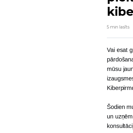
kib
5 min lasīts
Vai esat 
pārdošana
mūsu jaun
izaugsmes 
Kiberpirm
Šodien mu
un uzņēmu
konsultāc