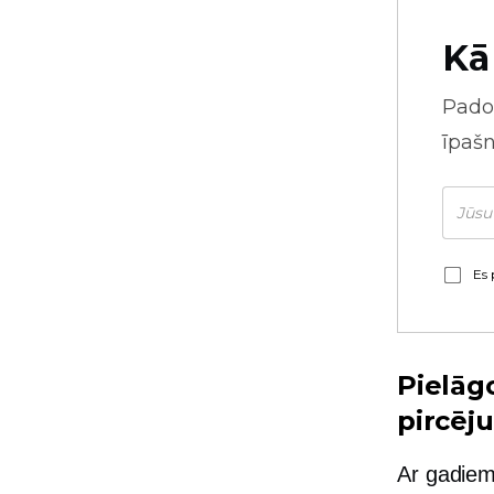
Kā
Pado
īpaš
Es 
Pielāg
pircēj
Ar gadiem 