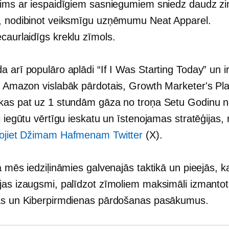
žims ar iespaidīgiem sasniegumiem sniedz daudz z
, nodibinot veiksmīgu uzņēmumu Neat Apparel.
ecaurlaidīgs
kreklu zīmols.
 arī populāro aplādi “If I Was Starting Today” un i
is Amazon
vislabāk pārdotais,
Growth Marketer's Pl
kas pat uz 1 stundām gāza no troņa Setu Godinu n
i iegūtu vērtīgu ieskatu un īstenojamas stratēģijas, n
ojiet Džimam Hafmenam Twitter
(X).
ā mēs iedziļināmies galvenajās taktikā un pieejās, k
jas izaugsmi, palīdzot zīmoliem maksimāli izmanto
as un Kiberpirmdienas pārdošanas pasākumus.