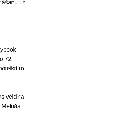
ināšanu un
r
aybook —
o 72.
oteikti to
as veicina
t Melnās