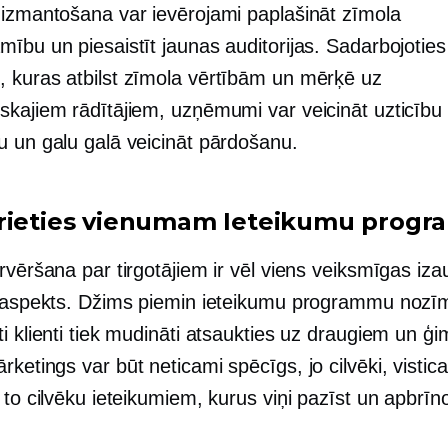
 izmantošana var ievērojami paplašināt zīmola
ību un piesaistīt jaunas auditorijas. Sadarbojoties
 kuras atbilst zīmola vērtībām un mērķē uz
skajiem rādītājiem, uzņēmumi var veicināt uzticību
u un galu galā veicināt pārdošanu.
rieties vienumam Ieteikumu prog
ārvēršana par tirgotājiem ir vēl viens veiksmīgas i
u aspekts. Džims piemin ieteikumu programmu nozīm
i klienti tiek mudināti atsaukties uz draugiem un ģi
ketings var būt neticami spēcīgs, jo cilvēki, visti
 to cilvēku ieteikumiem, kurus viņi pazīst un apbrīn