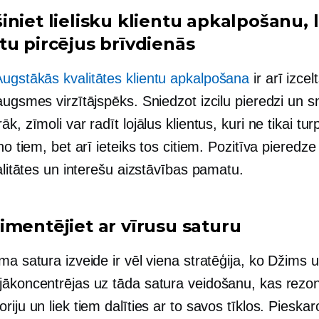
niet lielisku klientu apkalpošanu, l
tu pircējus brīvdienās
Augstākās kvalitātes klientu apkalpošana
ir arī izcel
augsmes virzītājspēks. Sniedzot izcilu pieredzi un s
āk, zīmoli var radīt lojālus klientus, kuri ne tikai tur
 no tiem, bet arī ieteiks tos citiem. Pozitīva pieredze
jalitātes un interešu aizstāvības pamatu.
imentējiet ar vīrusu saturu
ma satura izveide ir vēl viena stratēģija, ko Džims 
jākoncentrējas uz tāda satura veidošanu, kas rezon
riju un liek tiem dalīties ar to savos tīklos. Pieskar