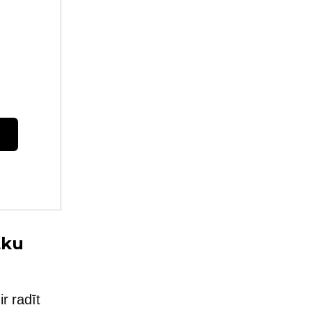
tku
r radīt