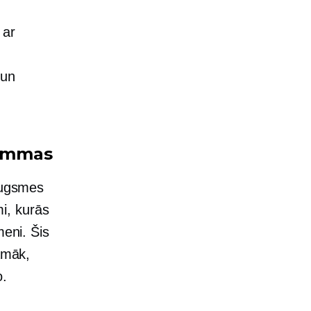
 ar
 un
rammas
zaugsmes
i, kurās
meni. Šis
camāk,
o.