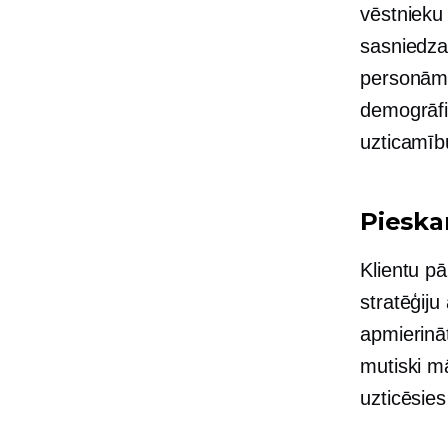
vēstnieku
sasniedzam
personām,
demogrāfi
uzticamīb
Pieska
Klientu p
stratēģij
apmierināt
mutiski
mār
uzticēsies