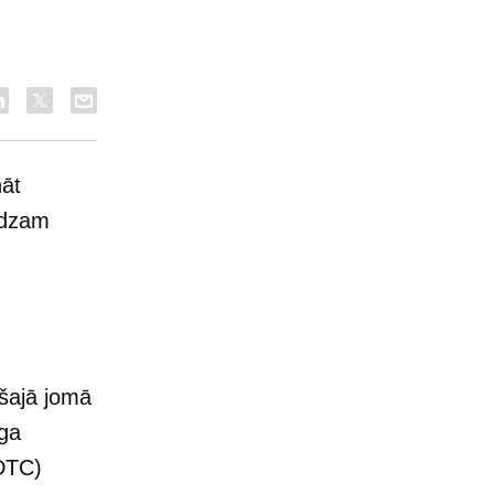
nāt
ūdzam
šajā jomā
nga
DTC)