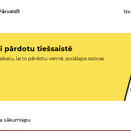
Pārvaldīt
Iz
i pārdotu tiešsaistē
ikalu, lai to pārdotu vietnē, sociālajos saziņas
ra sākumlapu