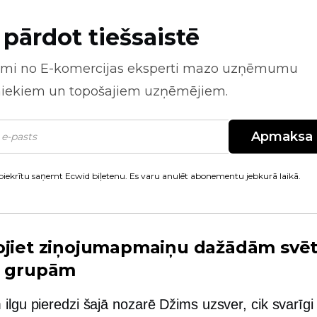
 pārdot tiešsaistē
mi no
E-komercijas
eksperti mazo uzņēmumu
niekiem un topošajiem uzņēmējiem.
Apmaksa
piekrītu saņemt Ecwid biļetenu. Es varu anulēt abonementu jebkurā laikā.
ojiet ziņojumapmaiņu dažādām svē
u grupām
ilgu pieredzi šajā nozarē Džims uzsver, cik svarīgi i