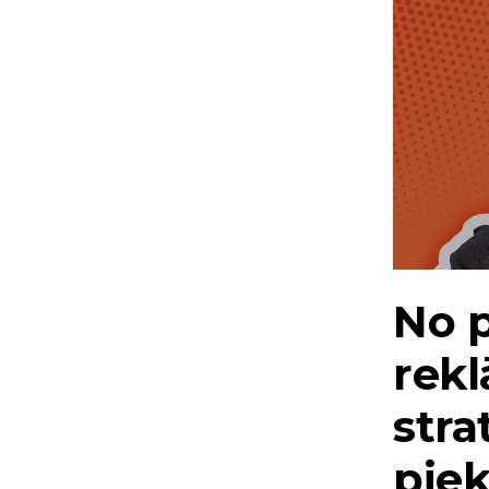
No p
rek
stra
piek