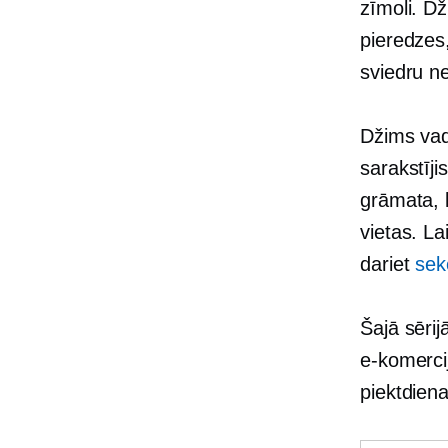
zīmoli. D
pieredzes
sviedru n
Džims vada
sarakstīj
grāmata, 
vietas. La
dariet
sek
Šajā sērij
e-komerci
piektdien