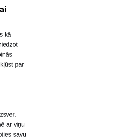
ai
ts kā
niedzot
pinās
 kļūst par
uzsver.
ē ar viņu
oties savu