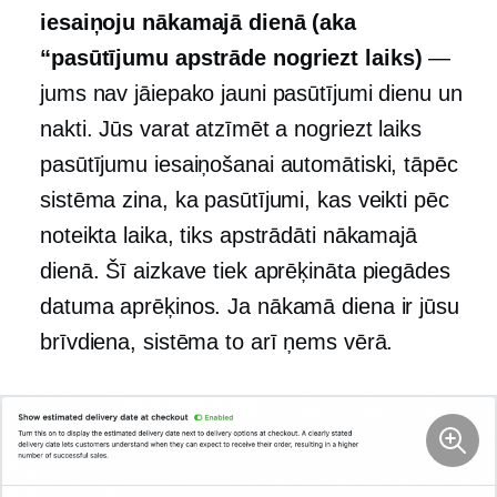
iesaiņoju nākamajā dienā (aka
“pasūtījumu apstrāde
nogriezt
laiks)
—
jums nav jāiepako jauni pasūtījumi dienu un
nakti. Jūs varat atzīmēt a
nogriezt
laiks
pasūtījumu iesaiņošanai automātiski, tāpēc
sistēma zina, ka pasūtījumi, kas veikti pēc
noteikta laika, tiks apstrādāti nākamajā
dienā. Šī aizkave tiek aprēķināta piegādes
datuma aprēķinos. Ja nākamā diena ir jūsu
brīvdiena, sistēma to arī ņems vērā.