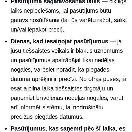
Pasūtījuma sagatavošanas laiks
— cik ilgs
laiks nepieciešams, lai pasūtījums būtu
gatavs nosūtīšanai (lai jūs varētu ražot, salikt
un/vai iepakot preci).
Dienas, kad iesaiņojat pasūtījumus
— ja
jūsu tiešsaistes veikals ir blakus uzņēmums
un pasūtījumus apstrādājat tikai nedēļas
nogalēs, varēsiet norādīt, ka piegādes
datuma aprēķini ir precīzi. No otras puses, ja
esat a
pilna laika
tiešsaistes tirgotāju un
paņemiet brīvdienas nedēļas nogalēs, varat
arī informēt sistēmu, lai nodrošinātu
precīzus piegādes datumus.
Pasūtījumus, kas saņemti pēc šī laika, es