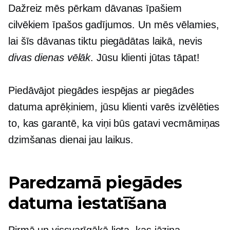
Dažreiz mēs pērkam dāvanas īpašiem
cilvēkiem īpašos gadījumos. Un mēs vēlamies,
lai šīs dāvanas tiktu piegādātas laikā, nevis
divas dienas vēlāk
. Jūsu klienti jūtas tāpat!
Piedāvājot piegādes iespējas ar piegādes
datuma aprēķiniem, jūsu klienti varēs izvēlēties
to, kas garantē, ka viņi būs gatavi vecmāmiņas
dzimšanas dienai jau laikus.
Paredzamā piegādes
datuma iestatīšana
Pirmā un vissvarīgākā lieta, kas jāzina -