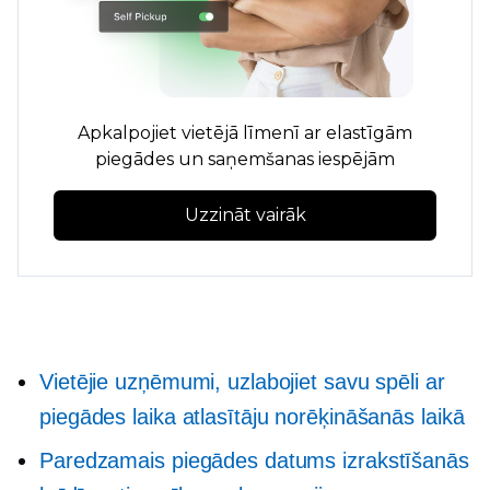
Apkalpojiet vietējā līmenī ar elastīgām
piegādes un saņemšanas iespējām
Uzzināt vairāk
Vietējie uzņēmumi, uzlabojiet savu spēli ar
piegādes laika atlasītāju norēķināšanās laikā
Paredzamais piegādes datums izrakstīšanās