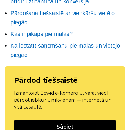
brīdī: uzticamība un konversija
Pārdošana tiešsaistē ar vienkāršu vietējo
piegādi
Kas ir pikaps pie malas?
Kā iestatīt saņemšanu pie malas un vietējo
piegādi
Pārdod tiešsaistē
Izmantojot Ecwid e-komerciju, varat viegli
pārdot jebkur un ikvienam — internetā un
visā pasaulē.
Sāciet