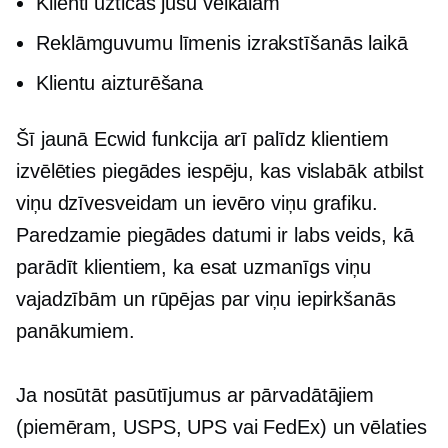
Klienti uzticas jūsu veikalam
Reklāmguvumu līmenis izrakstīšanās laikā
Klientu aizturēšana
Šī jaunā Ecwid funkcija arī palīdz klientiem
izvēlēties piegādes iespēju, kas vislabāk atbilst
viņu dzīvesveidam un ievēro viņu grafiku.
Paredzamie piegādes datumi ir labs veids, kā
parādīt klientiem, ka esat uzmanīgs viņu
vajadzībām un rūpējas par viņu iepirkšanās
panākumiem.
Ja nosūtāt pasūtījumus ar pārvadātājiem
(piemēram, USPS, UPS vai FedEx) un vēlaties