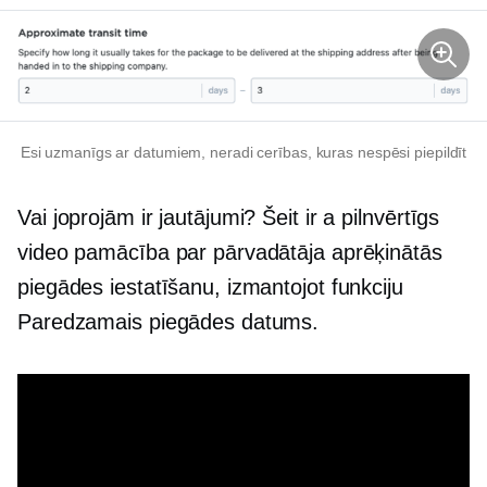
Esi uzmanīgs ar datumiem, neradi cerības, kuras nespēsi piepildīt
Vai joprojām ir jautājumi? Šeit ir a
pilnvērtīgs
video pamācība par pārvadātāja aprēķinātās
piegādes iestatīšanu, izmantojot funkciju
Paredzamais piegādes datums.