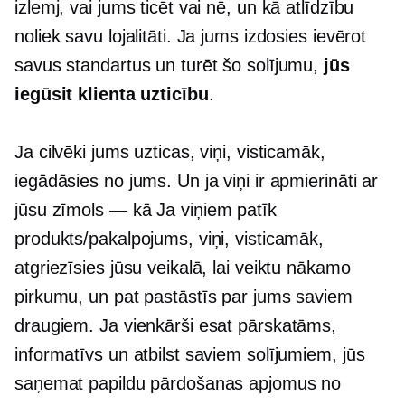
izlemj, vai jums ticēt vai nē, un kā atlīdzību
noliek savu lojalitāti. Ja jums izdosies ievērot
savus standartus un turēt šo solījumu,
jūs
iegūsit klienta uzticību
.
Ja cilvēki jums uzticas, viņi, visticamāk,
iegādāsies no jums. Un ja viņi ir apmierināti ar
jūsu
zīmols — kā
Ja viņiem patīk
produkts/pakalpojums, viņi, visticamāk,
atgriezīsies jūsu veikalā, lai veiktu nākamo
pirkumu, un pat pastāstīs par jums saviem
draugiem. Ja vienkārši esat pārskatāms,
informatīvs un atbilst saviem solījumiem, jūs
saņemat papildu pārdošanas apjomus no