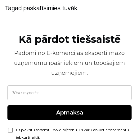
Tagad paskatīsimies tuvāk.
Kā pārdot tiešsaistē
Padomi no
E-komercijas
eksperti mazo
uzņēmumu īpašniekiem un topošajiem
uzņēmējiem.
Apmaksa
Es piekrītu saņemt Ecwid biļetenu. Es varu anulēt abonementu
jebkurā laikā.