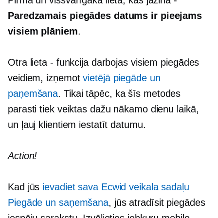
Paredzamais piegādes datums ir pieejams
visiem plāniem
.
Otra lieta - funkcija darbojas visiem piegādes
veidiem, izņemot
vietējā piegāde un
paņemšana
. Tikai tāpēc, ka šīs metodes
parasti tiek veiktas dažu nākamo dienu laikā,
un ļauj klientiem iestatīt datumu.
Action!
Kad jūs
ievadiet sava Ecwid veikala sadaļu
Piegāde un saņemšana
, jūs atradīsit piegādes
iespēju sarakstu. Izvēlieties jebkuru mobilo