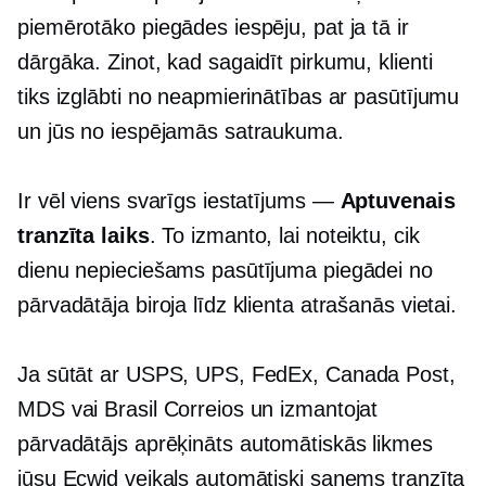
piemērotāko piegādes iespēju, pat ja tā ir
dārgāka. Zinot, kad sagaidīt pirkumu, klienti
tiks izglābti no neapmierinātības ar pasūtījumu
un jūs no iespējamās satraukuma.
Ir vēl viens svarīgs iestatījums —
Aptuvenais
tranzīta laiks
. To izmanto, lai noteiktu, cik
dienu nepieciešams pasūtījuma piegādei no
pārvadātāja biroja līdz klienta atrašanās vietai.
Ja sūtāt ar USPS, UPS, FedEx, Canada Post,
MDS vai Brasil Correios un izmantojat
pārvadātājs aprēķināts
automātiskās likmes
jūsu Ecwid veikals automātiski saņems tranzīta