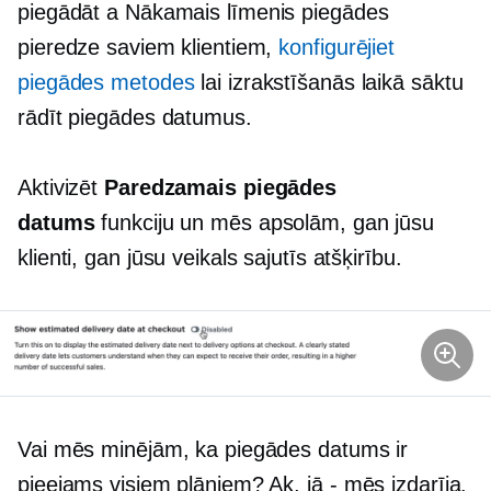
piegādāt a
Nākamais līmenis
piegādes
pieredze saviem klientiem,
konfigurējiet
piegādes metodes
lai izrakstīšanās laikā sāktu
rādīt piegādes datumus.
Aktivizēt
Paredzamais piegādes
datums
funkciju un mēs apsolām, gan jūsu
klienti, gan jūsu veikals sajutīs atšķirību.
Vai mēs minējām, ka piegādes datums ir
pieejams visiem plāniem? Ak,
jā - mēs
izdarīja.