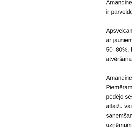
Amandine 
ir pārveid
Apsveicam
ar jaunie
50–80%,
k
atvēršan
Amandine 
Piemēram, 
pēdējo se
atlaižu v
saņemšana 
uzņēmum