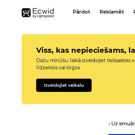
Pārdot
Reklamēt
Viss, kas nepieciešams, la
Dažu minūšu laikā izveidojiet tiešsaistes ve
līdzekļos vai tirgos.
Izveidojiet veikalu
‹ Uz emuā