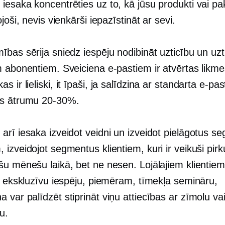
iesaka koncentrēties uz to, kā jūsu produkti vai pa
ojoši, nevis vienkārši iepazīstināt ar sevi.
ības sērija sniedz iespēju nodibināt uzticību un uz
m abonentiem. Sveiciena e-pastiem ir atvērtas likme
as ir lieliski, it īpaši, ja salīdzina ar standarta e-pas
as ātrumu
20-30%.
arī iesaka izveidot veidni un izveidot pielāgotus s
izveidojot segmentus klientiem, kuri ir veikuši pi
šu mēnešu laikā, bet ne nesen. Lojālajiem klientie
ai ekskluzīvu iespēju, piemēram, tīmekļa semināru,
var palīdzēt stiprināt viņu attiecības ar zīmolu va
u.