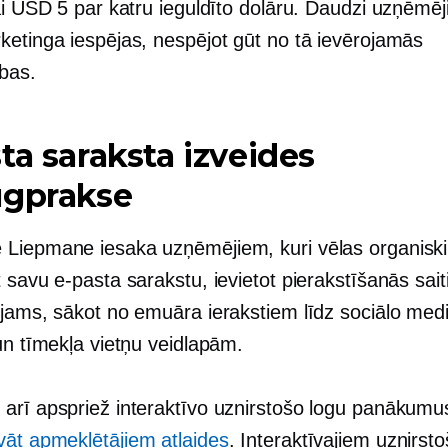
ai USD 5 par katru ieguldīto dolāru. Daudzi uzņēmēji
ketinga iespējas, nespējot gūt no tā ievērojamās
ības.
ta saraksta izveides
ugprakse
Liepmane iesaka uzņēmējiem, kuri vēlas organiski
 savu e-pasta sarakstu, ievietot pierakstīšanās saiti
ējams, sākot no emuāra ierakstiem līdz sociālo medi
un tīmekļa vietņu veidlapām.
arī apspriež interaktīvo uznirstošo logu panākumus
vāt apmeklētājiem atlaides
. Interaktīvajiem uznirst