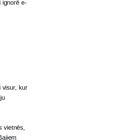
 ignorē e-
 visur, kur
ju
 vietnēs,
ošajiem