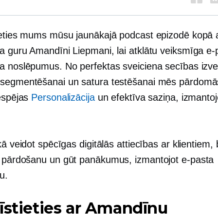
ieties mums mūsu jaunākajā podcast epizodē kopā 
a guru Amandīni Liepmani, lai atklātu veiksmīga e-
a noslēpumus. No perfektas sveiciena secības izvei
segmentēšanai un satura testēšanai mēs pārdomā
iespējas
Personalizācija
un efektīva saziņa, izmantoj
kā veidot spēcīgas digitālās attiecības ar klientiem, 
pārdošanu un gūt panākumus, izmantojot e-pasta
u.
īstieties ar Amandīnu