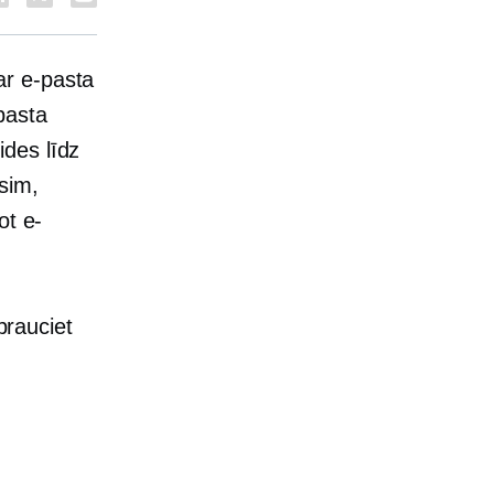
ar e-pasta
pasta
des līdz
sim,
ot e-
brauciet