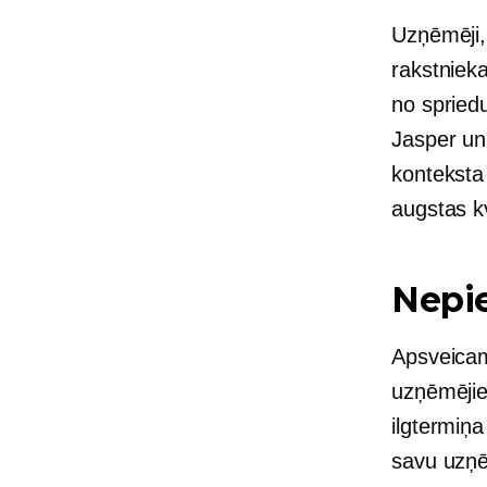
Uzņēmēji,
rakstniek
no spried
Jasper un
konteksta
augstas kv
Nepi
Apsveica
uzņēmējie
ilgtermiņa
savu uzņē