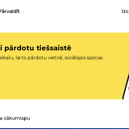
Pārvaldīt
Iz
i pārdotu tiešsaistē
ikalu, lai to pārdotu vietnē, sociālajos saziņas
ra sākumlapu