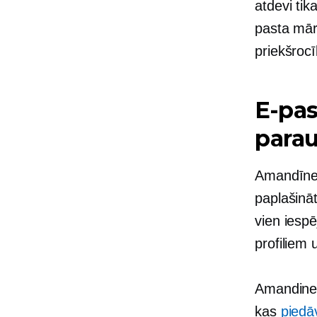
atdevi tik
pasta mār
priekšroc
E-pas
para
Amandīne 
paplašināt
vien iesp
profiliem 
Amandine 
kas
piedā