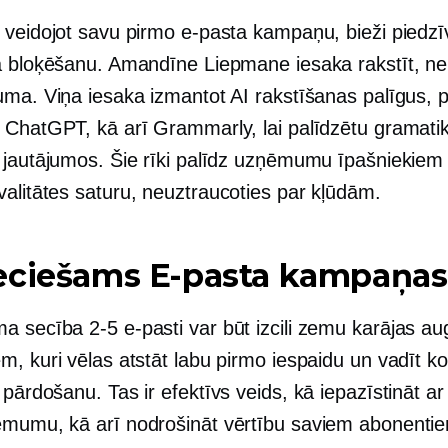
 veidojot savu pirmo e-pasta kampaņu, bieži piedzī
a bloķēšanu. Amandīne Liepmane iesaka rakstīt, ne
uma. Viņa iesaka izmantot AI rakstīšanas palīgus,
 ChatGPT, kā arī Grammarly, lai palīdzētu gramati
 jautājumos. Šie rīki palīdz uzņēmumu īpašniekiem 
alitātes
saturu, neuztraucoties par kļūdām.
eciešams
E-pasta kampaņas
ma secība
2-5
e-pasti var būt izcili
zemu karājas
aug
m, kuri vēlas atstāt labu pirmo iespaidu un vadīt k
pārdošanu. Tas ir efektīvs veids, kā iepazīstināt ar
mumu, kā arī nodrošināt vērtību saviem abonenti