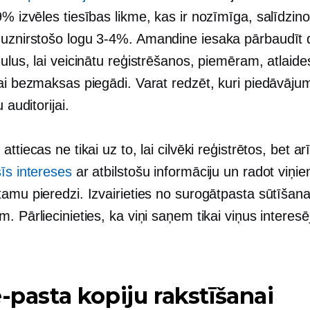
 9%
izvēles tiesības
likme, kas ir nozīmīga, salīdzino
 uznirstošo logu
3-4%.
Amandine iesaka pārbaudīt
ulus, lai veicinātu reģistrēšanos, piemēram, atlaide
ai bezmaksas piegādi. Varat redzēt, kuri piedāvājum
u auditorijai.
attiecas ne tikai uz to, lai cilvēki reģistrētos, bet ar
īs intereses
ar atbilstošu informāciju un radot viņi
tamu pieredzi. Izvairieties no surogātpasta sūtīšan
. Pārliecinieties, ka viņi saņem tikai viņus interes
e-pasta kopiju rakstīšanai