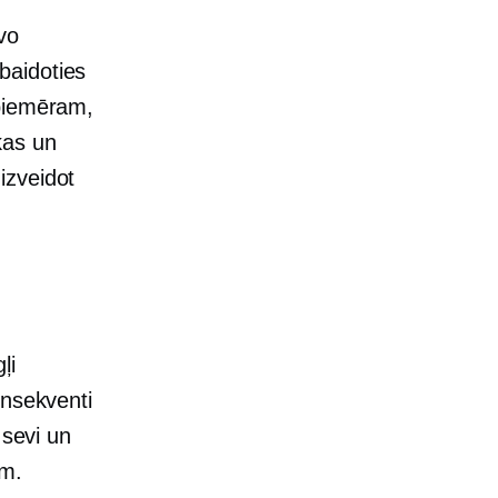
vo
baidoties
 piemēram,
kas un
izveidot
ļi
onsekventi
 sevi un
em.