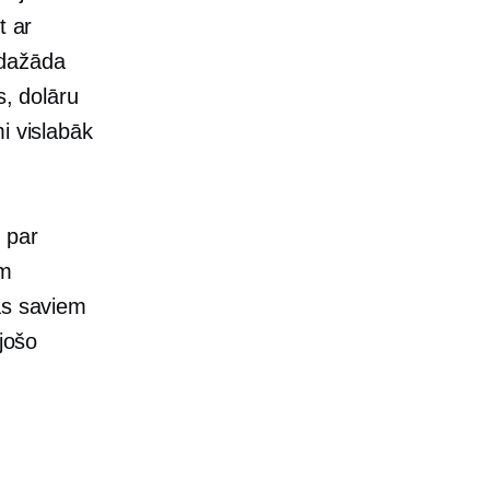
t ar
 dažāda
s, dolāru
i vislabāk
ī par
em
as saviem
ējošo