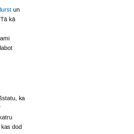
Burst
un
Tā kā
jami
labot
šstatu, ka
r
katru
, kas dod