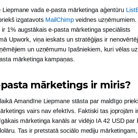
 Liepmane vada e-pasta mārketinga aģentūru
List
priekš izgatavots
MailChimp
veidnes uzņēmumiem. 
ir 1% augstākais e-pasta mārketinga speciālists
mā Upwork, viņa ieskats un stratēģijas ir nenovērtē
zņēmējiem un uzņēmumu īpašniekiem, kuri vēlas uz
asta mārketinga kampaņas.
-pasta mārketings ir miris?
laikā Amandīne Liepmane stāsta par maldīgo priek
rketings vairs nav efektīvs. Faktiski tas joprojām i
īgākais mārketinga kanāls ar vidējo IA 42 USD par 
dolāru. Tas ir pretstatā sociālo mediju mārketingam