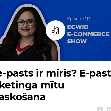
Bārs
e-pasts ir miris? E-pas
ketinga mītu
askošana