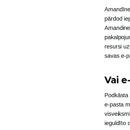
Amandīne
pārdod
ie
Amandine 
pakalpoju
resursi u
savas e-p
Vai e
Podkāsta 
e-pasta mā
visveiksm
ieguldīto 