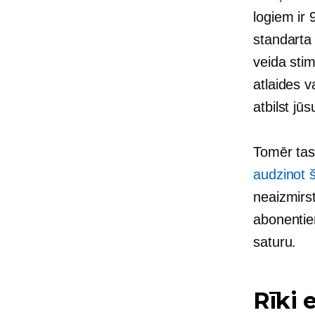
logiem ir
standarta
veida stim
atlaides v
atbilst jūs
Tomēr tas 
audzinot š
neaizmirs
abonentiem
saturu.
Rīki 