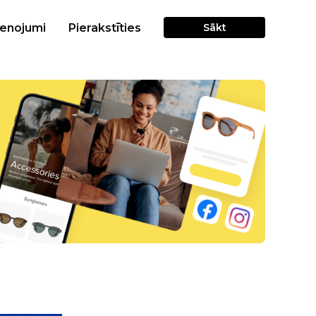
cenojumi
Pierakstīties
Sākt