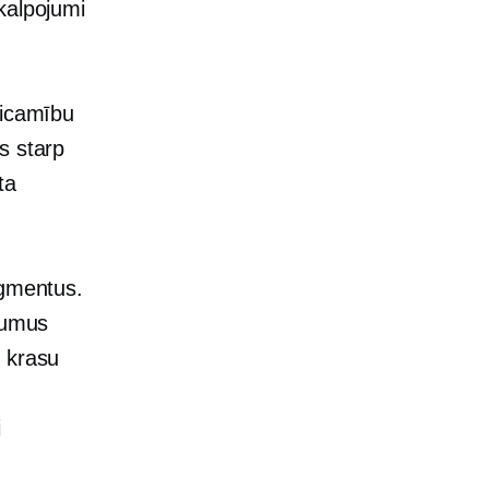
kalpojumi
ticamību
s starp
ta
egmentus.
rkumus
m krasu
i