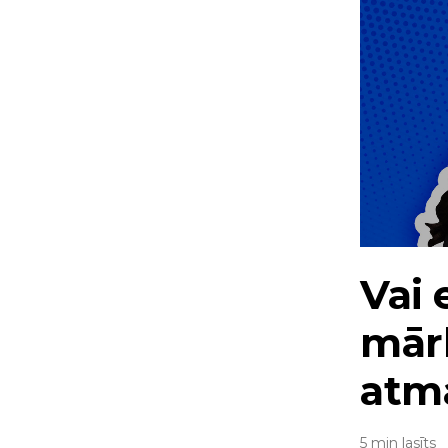
Vai 
mār
atm
5 min lasīts