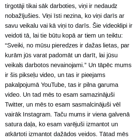
tirgotāji tikai sāk darboties, viņi ir nedaudz
nobažījušies. Viņi īsti nezina, ko viņi darīs ar
savu veikalu vai kā viņi to darīs. Šie videoklipi ir
veidoti tā, lai tie būtu kopā ar tiem un teiktu:
“Sveiki, no mūsu pieredzes ir dažas lietas, par
kurām jūs varat padomāt un darīt, lai jūsu
veikals darbotos nevainojami.” Un tāpēc mums
ir šis pikseļu video, un tas ir pieejams
pakalpojumā YouTube, tas ir pilna garuma
video. Un tad mēs to esam samazinājuši
Twitter, un mēs to esam sasmalcinājuši vēl
vairāk Instagram. Taču mums ir viena galvenā
satura daļa, ko esam varējuši izmantot un
atkārtoti izmantot dažādos veidos. Tātad mēs