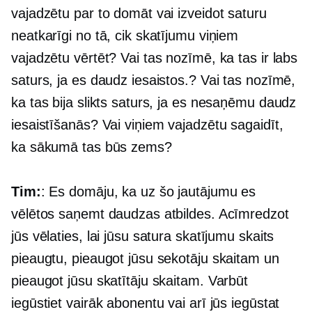
vajadzētu par to domāt vai izveidot saturu
neatkarīgi no tā, cik skatījumu viņiem
vajadzētu vērtēt? Vai tas nozīmē, ka tas ir labs
saturs, ja es daudz iesaistos.? Vai tas nozīmē,
ka tas bija slikts saturs, ja es nesaņēmu daudz
iesaistīšanās? Vai viņiem vajadzētu sagaidīt,
ka sākumā tas būs zems?
Tim:
: Es domāju, ka uz šo jautājumu es
vēlētos saņemt daudzas atbildes. Acīmredzot
jūs vēlaties, lai jūsu satura skatījumu skaits
pieaugtu, pieaugot jūsu sekotāju skaitam un
pieaugot jūsu skatītāju skaitam. Varbūt
iegūstiet vairāk abonentu vai arī jūs iegūstat