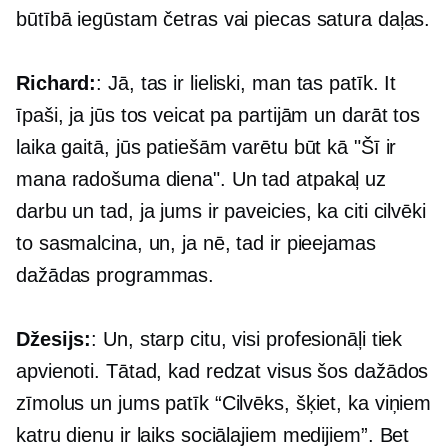
būtībā iegūstam četras vai piecas satura daļas.
Richard:
: Jā, tas ir lieliski, man tas patīk. It
īpaši, ja jūs tos veicat pa partijām un darāt tos
laika gaitā, jūs patiešām varētu būt kā "Šī ir
mana radošuma diena". Un tad atpakaļ uz
darbu un tad, ja jums ir paveicies, ka citi cilvēki
to sasmalcina, un, ja nē, tad ir pieejamas
dažādas programmas.
Džesijs:
: Un, starp citu, visi profesionāļi tiek
apvienoti. Tātad, kad redzat visus šos dažādos
zīmolus un jums patīk “Cilvēks, šķiet, ka viņiem
katru dienu ir laiks sociālajiem medijiem”. Bet