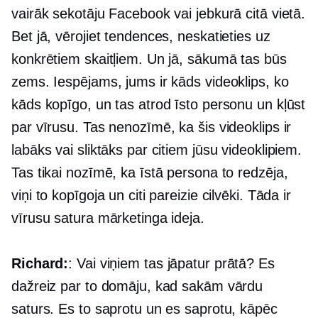
vairāk sekotāju Facebook vai jebkurā citā vietā.
Bet jā, vērojiet tendences, neskatieties uz
konkrētiem skaitļiem. Un jā, sākumā tas būs
zems. Iespējams, jums ir kāds videoklips, ko
kāds kopīgo, un tas atrod īsto personu un kļūst
par vīrusu. Tas nenozīmē, ka šis videoklips ir
labāks vai sliktāks par citiem jūsu videoklipiem.
Tas tikai nozīmē, ka īstā persona to redzēja,
viņi to kopīgoja un citi pareizie cilvēki. Tāda ir
vīrusu satura mārketinga ideja.
Richard:
: Vai viņiem tas jāpatur prātā? Es
dažreiz par to domāju, kad sakām vārdu
saturs. Es to saprotu un es saprotu, kāpēc