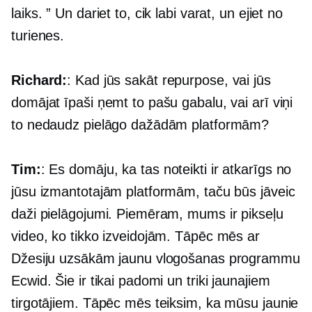
laiks. ” Un dariet to, cik labi varat, un ejiet no
turienes.
Richard:
: Kad jūs sakāt repurpose, vai jūs
domājat īpaši ņemt to pašu gabalu, vai arī viņi
to nedaudz pielāgo dažādām platformām?
Tim:
: Es domāju, ka tas noteikti ir atkarīgs no
jūsu izmantotajām platformām, taču būs jāveic
daži pielāgojumi. Piemēram, mums ir pikseļu
video, ko tikko izveidojām. Tāpēc mēs ar
Džesiju uzsākām jaunu vlogošanas programmu
Ecwid. Šie ir tikai padomi un triki jaunajiem
tirgotājiem. Tāpēc mēs teiksim, ka mūsu jaunie