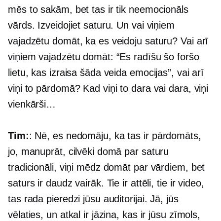
mēs to sakām, bet tas ir tik neemocionāls
vārds. Izveidojiet saturu. Un vai viņiem
vajadzētu domāt, ka es veidoju saturu? Vai arī
viņiem vajadzētu domāt: “Es radīšu šo foršo
lietu, kas izraisa šāda veida emocijas”, vai arī
viņi to pārdomā? Kad viņi to dara vai dara, viņi
vienkārši…
Tim:
: Nē, es nedomāju, ka tas ir pārdomāts,
jo, manuprāt, cilvēki domā par saturu
tradicionāli, viņi mēdz domāt par vārdiem, bet
saturs ir daudz vairāk. Tie ir attēli, tie ir video,
tas rada pieredzi jūsu auditorijai. Jā, jūs
vēlaties, un atkal ir jāzina, kas ir jūsu zīmols,