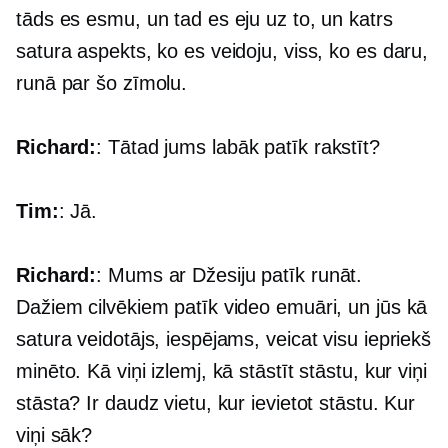
tāds es esmu, un tad es eju uz to, un katrs
satura aspekts, ko es veidoju, viss, ko es daru,
runā par šo zīmolu.
Richard:
: Tātad jums labāk patīk rakstīt?
Tim:
: Jā.
Richard:
: Mums ar Džesiju patīk runāt.
Dažiem cilvēkiem patīk video emuāri, un jūs kā
satura veidotājs, iespējams, veicat visu iepriekš
minēto. Kā viņi izlemj, kā stāstīt stāstu, kur viņi
stāsta? Ir daudz vietu, kur ievietot stāstu. Kur
viņi sāk?