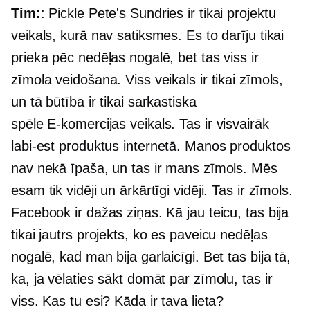
Tim:
: Pickle Pete's Sundries ir tikai projektu
veikals, kurā nav satiksmes. Es to darīju tikai
prieka pēc nedēļas nogalē, bet tas viss ir
zīmola veidošana. Viss veikals ir tikai zīmols,
un tā būtība ir tikai sarkastiska
spēle
E-komercijas
veikals. Tas ir visvairāk
labi-est
produktus internetā. Manos produktos
nav nekā īpaša, un tas ir mans zīmols. Mēs
esam tik vidēji un ārkārtīgi vidēji. Tas ir zīmols.
Facebook ir dažas ziņas. Kā jau teicu, tas bija
tikai jautrs projekts, ko es paveicu nedēļas
nogalē, kad man bija garlaicīgi. Bet tas bija tā,
ka, ja vēlaties sākt domāt par zīmolu, tas ir
viss. Kas tu esi? Kāda ir tava lieta?