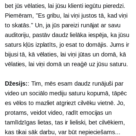
bet jūs vēlaties, lai jūsu klienti iegūtu pieredzi.
Piemēram, "Es gribu, lai viņi justos tā, kad viņi
to skatās." Un, ja jūs pareizi runājat ar savu
auditoriju, pastāv daudz lielāka iespēja, ka jūsu
saturs kļūs izplatīts, jo esat to domājis. Jums ir
bijusi tā, kā vēlaties, lai viņi jūtas un domā, kā
vēlaties, lai viņi domā un reaģē uz jūsu saturu.
Džesijs:
: Tim, mēs esam daudz runājuši par
video un sociālo mediju saturu kopumā, tāpēc
es vēlos to mazliet atgriezt cilvēku vietnē. Jo,
protams, veidot video, radīt emocijas un
tamlīdzīgas lietas, tas ir lieliski, bet cilvēkiem,
kas tikai sāk darbu, var būt nepieciešams...