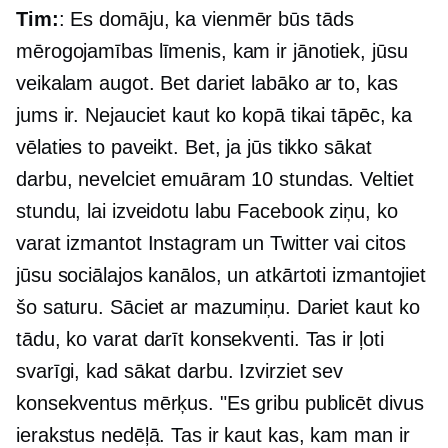
Tim:
: Es domāju, ka vienmēr būs tāds
mērogojamības līmenis, kam ir jānotiek, jūsu
veikalam augot. Bet dariet labāko ar to, kas
jums ir. Nejauciet kaut ko kopā tikai tāpēc, ka
vēlaties to paveikt. Bet, ja jūs tikko sākat
darbu, nevelciet emuāram 10 stundas. Veltiet
stundu, lai izveidotu labu Facebook ziņu, ko
varat izmantot Instagram un Twitter vai citos
jūsu sociālajos kanālos, un atkārtoti izmantojiet
šo saturu. Sāciet ar mazumiņu. Dariet kaut ko
tādu, ko varat darīt konsekventi. Tas ir ļoti
svarīgi, kad sākat darbu. Izvirziet sev
konsekventus mērķus. "Es gribu publicēt divus
ierakstus nedēļā. Tas ir kaut kas, kam man ir