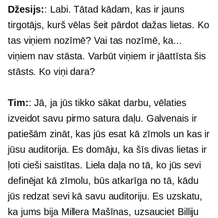
Džesijs:
: Labi. Tātad kādam, kas ir jauns
tirgotājs, kurš vēlas šeit pārdot dažas lietas. Ko
tas viņiem nozīmē? Vai tas nozīmē, ka...
viņiem nav stāsta. Varbūt viņiem ir jāattīsta šis
stāsts. Ko viņi dara?
Tim:
: Jā, ja jūs tikko sākat darbu, vēlaties
izveidot savu pirmo satura daļu. Galvenais ir
patiešām zināt, kas jūs esat kā zīmols un kas ir
jūsu auditorija. Es domāju, ka šīs divas lietas ir
ļoti cieši saistītas. Liela daļa no tā, ko jūs sevi
definējat kā zīmolu, būs atkarīga no tā, kādu
jūs redzat sevi kā savu auditoriju. Es uzskatu,
ka jums bija Millera Mašīnas, uzsauciet Billiju