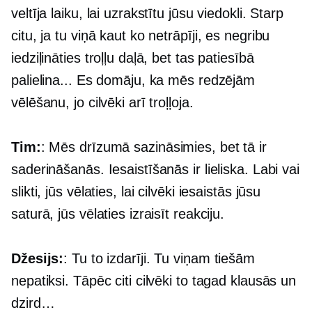
veltīja laiku, lai uzrakstītu jūsu viedokli. Starp
citu, ja tu viņā kaut ko netrāpīji, es negribu
iedziļināties troļļu daļā, bet tas patiesībā
palielina... Es domāju, ka mēs redzējām
vēlēšanu, jo cilvēki arī troļļoja.
Tim:
: Mēs drīzumā sazināsimies, bet tā ir
saderināšanās. Iesaistīšanās ir lieliska. Labi vai
slikti, jūs vēlaties, lai cilvēki iesaistās jūsu
saturā, jūs vēlaties izraisīt reakciju.
Džesijs:
: Tu to izdarīji. Tu viņam tiešām
nepatiksi. Tāpēc citi cilvēki to tagad klausās un
dzird…