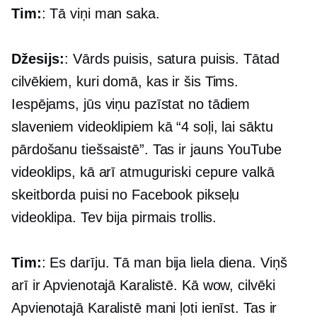
Tim:
: Tā viņi man saka.
Džesijs:
: Vārds puisis, satura puisis. Tātad
cilvēkiem, kuri domā, kas ir šis Tims.
Iespējams, jūs viņu pazīstat no tādiem
slaveniem videoklipiem kā “4 soļi, lai sāktu
pārdošanu tiešsaistē”. Tas ir jauns YouTube
videoklips, kā arī atmuguriski cepure valkā
skeitborda puisi no Facebook pikseļu
videoklipa. Tev bija pirmais trollis.
Tim:
: Es darīju. Tā man bija liela diena. Viņš
arī ir Apvienotajā Karalistē. Kā wow, cilvēki
Apvienotajā Karalistē mani ļoti ienīst. Tas ir