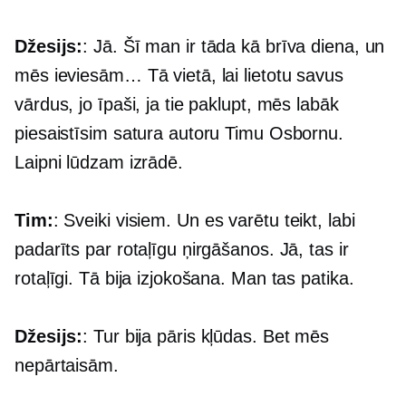
Džesijs:
: Jā. Šī man ir tāda kā brīva diena, un
mēs ieviesām… Tā vietā, lai lietotu savus
vārdus, jo īpaši, ja tie paklupt, mēs labāk
piesaistīsim satura autoru Timu Osbornu.
Laipni lūdzam izrādē.
Tim:
: Sveiki visiem. Un es varētu teikt, labi
padarīts par rotaļīgu ņirgāšanos. Jā, tas ir
rotaļīgi. Tā bija izjokošana. Man tas patika.
Džesijs:
: Tur bija pāris kļūdas. Bet mēs
nepārtaisām.