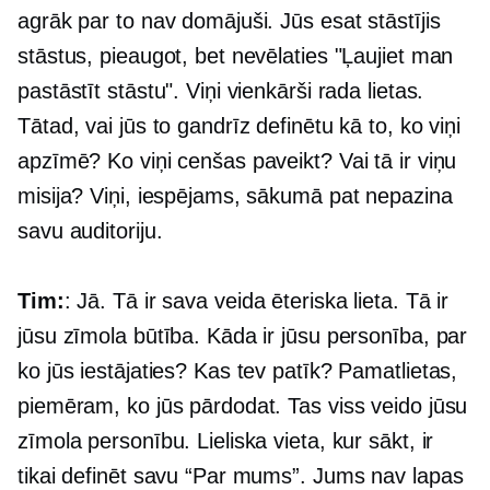
agrāk par to nav domājuši. Jūs esat stāstījis
stāstus, pieaugot, bet nevēlaties "Ļaujiet man
pastāstīt stāstu". Viņi vienkārši rada lietas.
Tātad, vai jūs to gandrīz definētu kā to, ko viņi
apzīmē? Ko viņi cenšas paveikt? Vai tā ir viņu
misija? Viņi, iespējams, sākumā pat nepazina
savu auditoriju.
Tim:
: Jā. Tā ir sava veida ēteriska lieta. Tā ir
jūsu zīmola būtība. Kāda ir jūsu personība, par
ko jūs iestājaties? Kas tev patīk? Pamatlietas,
piemēram, ko jūs pārdodat. Tas viss veido jūsu
zīmola personību. Lieliska vieta, kur sākt, ir
tikai definēt savu “Par mums”. Jums nav lapas