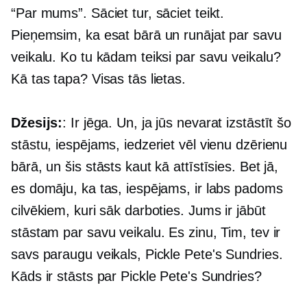
“Par mums”. Sāciet tur, sāciet teikt.
Pieņemsim, ka esat bārā un runājat par savu
veikalu. Ko tu kādam teiksi par savu veikalu?
Kā tas tapa? Visas tās lietas.
Džesijs:
: Ir jēga. Un, ja jūs nevarat izstāstīt šo
stāstu, iespējams, iedzeriet vēl vienu dzērienu
bārā, un šis stāsts kaut kā attīstīsies. Bet jā,
es domāju, ka tas, iespējams, ir labs padoms
cilvēkiem, kuri sāk darboties. Jums ir jābūt
stāstam par savu veikalu. Es zinu, Tim, tev ir
savs paraugu veikals, Pickle Pete's Sundries.
Kāds ir stāsts par Pickle Pete's Sundries?