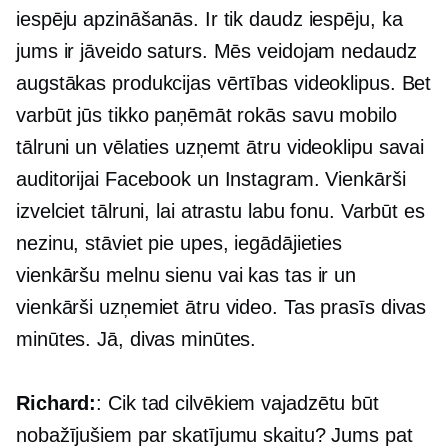
iespēju apzināšanās. Ir tik daudz iespēju, ka
jums ir jāveido saturs. Mēs veidojam nedaudz
augstākas produkcijas vērtības videoklipus. Bet
varbūt jūs tikko paņēmāt rokās savu mobilo
tālruni un vēlaties uzņemt ātru videoklipu savai
auditorijai Facebook un Instagram. Vienkārši
izvelciet tālruni, lai atrastu labu fonu. Varbūt es
nezinu, stāviet pie upes, iegādājieties
vienkāršu melnu sienu vai kas tas ir un
vienkārši uzņemiet ātru video. Tas prasīs divas
minūtes. Jā, divas minūtes.
Richard:
: Cik tad cilvēkiem vajadzētu būt
nobažījušiem par skatījumu skaitu? Jums pat