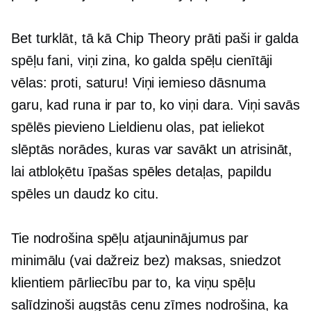
Bet turklāt, tā kā Chip Theory prāti paši ir galda
spēļu fani, viņi zina, ko galda spēļu cienītāji
vēlas: proti, saturu! Viņi iemieso dāsnuma
garu, kad runa ir par to, ko viņi dara. Viņi savās
spēlēs pievieno Lieldienu olas, pat ieliekot
slēptās norādes, kuras var savākt un atrisināt,
lai atbloķētu īpašas spēles detaļas, papildu
spēles un daudz ko citu.
Tie nodrošina spēļu atjauninājumus par
minimālu (vai dažreiz bez) maksas, sniedzot
klientiem pārliecību par to, ka viņu spēļu
salīdzinoši augstās cenu zīmes nodrošina, ka