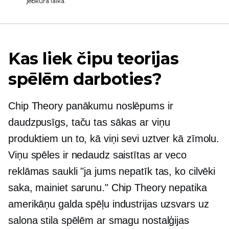
jebkurā laikā.
Kas liek čipu teorijas
spēlēm darboties?
Chip Theory panākumu noslēpums ir
daudzpusīgs, taču tas sākas ar viņu
produktiem un to, kā viņi sevi uztver kā zīmolu.
Viņu spēles ir nedaudz saistītas ar veco
reklāmas saukli "ja jums nepatīk tas, ko cilvēki
saka, mainiet sarunu." Chip Theory nepatika
amerikāņu galda spēļu industrijas uzsvars uz
salona stila spēlēm ar smagu nostalģijas