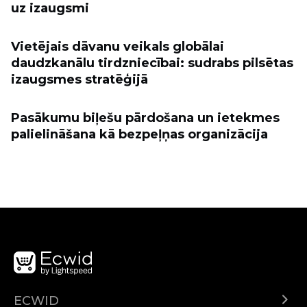
uz izaugsmi
Vietējais dāvanu veikals globālai
daudzkanālu tirdzniecībai: sudrabs pilsētas
izaugsmes stratēģijā
Pasākumu biļešu pārdošana un ietekmes
palielināšana kā bezpeļņas organizācija
ECWID