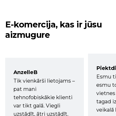
E-komercija, kas ir jūsu
aizmugure
Piektd
AnzelleB
Esmu ti
Tik vienkārši lietojams –
esmu to
pat mani
vietnes
tehnofobiskākie klienti
tagad i
var tikt galā. Viegli
veikalā
uzstādīt, ātri uzstādīt.