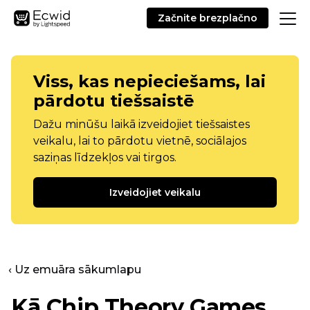
Začnite brezplačno
Viss, kas nepieciešams, lai
pārdotu tiešsaistē
Dažu minūšu laikā izveidojiet tiešsaistes
veikalu, lai to pārdotu vietnē, sociālajos
saziņas līdzekļos vai tirgos.
Izveidojiet veikalu
‹ Uz emuāra sākumlapu
Kā Chip Theory Games