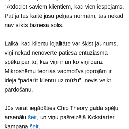
“Atdodiet saviem klientiem, kad vien iespējams.
Pat ja tas kaitē jūsu peļņas normām, tas nekad
nav slikts biznesa solis.
Laikā, kad klientu lojalitāte var šķist jaunums,
viņi nekad nenovērtē patiesa entuziasma
spēku par to, kas viņi ir un ko viņi dara.
Mikroshēmu teorijas vadmotīvs joprojām ir
ideja “padarīt klientu uz mūžu”, nevis veikt
pārdošanu.
Jūs varat iegādāties Chip Theory galda spēļu
arsenālu
šeit
, un viņu pašreizējā Kickstarter
kampaņa
šeit
.