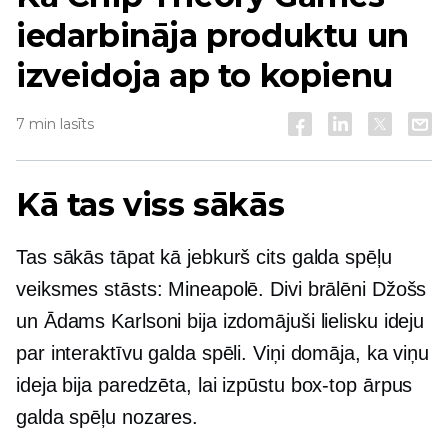
iedarbināja produktu un
izveidoja ap to kopienu
7 min lasīts
Kā tas viss sākās
Tas sākās tāpat kā jebkurš cits galda spēļu
veiksmes stāsts: Mineapolē. Divi brālēni Džošs
un Ādams Karlsoni bija izdomājuši lielisku ideju
par interaktīvu galda spēli. Viņi domāja, ka viņu
ideja bija paredzēta, lai izpūstu
box-top
ārpus
galda spēļu nozares.