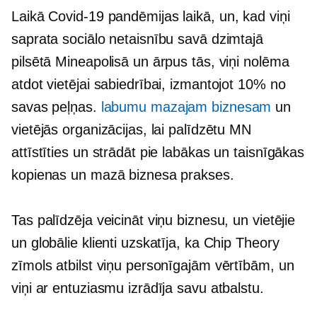
Laikā
Covid-19
pandēmijas laikā, un, kad viņi
saprata sociālo netaisnību savā dzimtajā
pilsētā Mineapolisā un ārpus tās, viņi nolēma
atdot vietējai sabiedrībai, izmantojot 10% no
savas peļņas.
labumu mazajam biznesam
un
vietējās organizācijas, lai palīdzētu MN
attīstīties un strādāt pie labākas un taisnīgākas
kopienas un mazā biznesa prakses.
Tas palīdzēja veicināt viņu biznesu, un vietējie
un globālie klienti uzskatīja, ka Chip Theory
zīmols atbilst viņu personīgajām vērtībām, un
viņi ar entuziasmu izrādīja savu atbalstu.