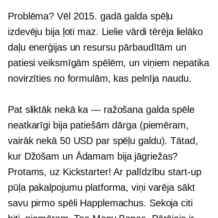
Problēma? Vēl 2015. gadā galda spēļu
izdevēju bija ļoti maz. Lielie vārdi tērēja lielāko
daļu enerģijas un resursu pārbaudītām un
patiesi veiksmīgām spēlēm, un viņiem nepatika
novirzīties no formulām, kas pelnīja naudu.
Pat sliktāk nekā
ka — ražošana
galda spēle
neatkarīgi bija patiešām dārga (piemēram,
vairāk nekā 50 USD par spēļu galdu). Tātad,
kur Džošam un Ādamam bija jāgriežas?
Protams, uz Kickstarter! Ar palīdzību
start-up
pūļa pakalpojumu platforma, viņi varēja sākt
savu pirmo spēli Happlemachus. Sekoja citi