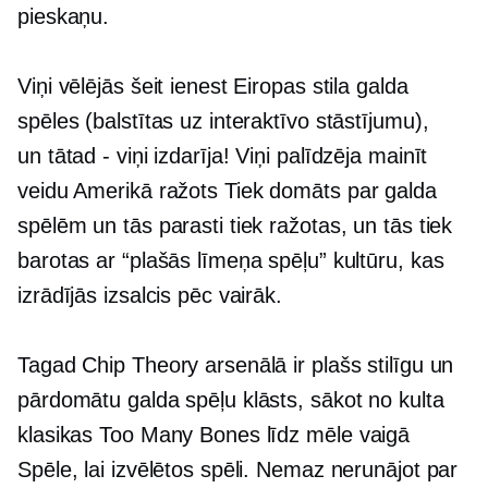
pieskaņu.
Viņi vēlējās šeit ienest Eiropas stila galda
spēles (balstītas uz interaktīvo stāstījumu),
un
tātad - viņi
izdarīja! Viņi palīdzēja mainīt
veidu
Amerikā ražots
Tiek domāts par galda
spēlēm un tās parasti tiek ražotas, un tās tiek
barotas ar “plašās līmeņa spēļu” kultūru, kas
izrādījās izsalcis pēc vairāk.
Tagad Chip Theory arsenālā ir plašs stilīgu un
pārdomātu galda spēļu klāsts, sākot no kulta
klasikas Too Many Bones līdz
mēle vaigā
Spēle, lai izvēlētos spēli. Nemaz nerunājot par