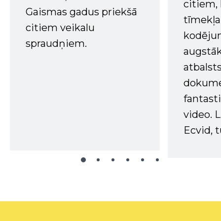
citiem
Gaismas gadus priekšā
tīmekļa 
citiem veikalu
kodējum
spraudņiem.
augstā
atbalsts
dokume
fantast
video. L
Ecvid, t