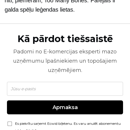
hiti, piemēram, Too Many Bones. Pārējais ir
galda spēļu leģendas lietas.
Kā pārdot tiešsaistē
Padomi no
E-komercijas
eksperti mazo
uzņēmumu īpašniekiem un topošajiem
uzņēmējiem.
Apmaksa
Es piekrītu saņemt Ecwid biļetenu. Es varu anulēt abonementu