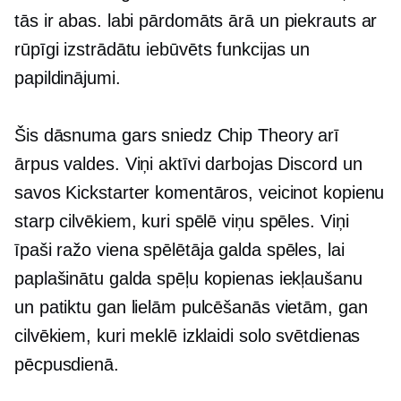
tās ir abas.
labi pārdomāts
ārā un piekrauts ar
rūpīgi izstrādātu
iebūvēts
funkcijas un
papildinājumi.
Šis dāsnuma gars sniedz Chip Theory arī
ārpus valdes. Viņi aktīvi darbojas Discord un
savos Kickstarter komentāros, veicinot kopienu
starp cilvēkiem, kuri spēlē viņu spēles. Viņi
īpaši ražo
viena spēlētāja
galda spēles, lai
paplašinātu galda spēļu kopienas iekļaušanu
un patiktu gan lielām pulcēšanās vietām, gan
cilvēkiem, kuri meklē izklaidi solo svētdienas
pēcpusdienā.