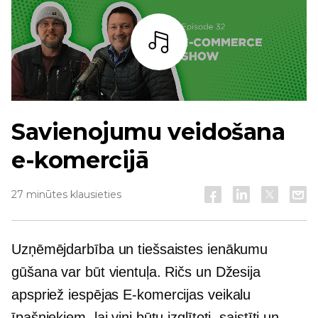
Bārs
Savienojumu veidošana
e-komercijā
27 minūtes klausieties
Uzņēmējdarbība un tiešsaistes ienākumu
gūšana var būt vientuļa. Ričs un Džesija
apspriež iespējas
E-komercijas
veikalu
īpašniekiem, lai viņi būtu izglītoti, saistīti un