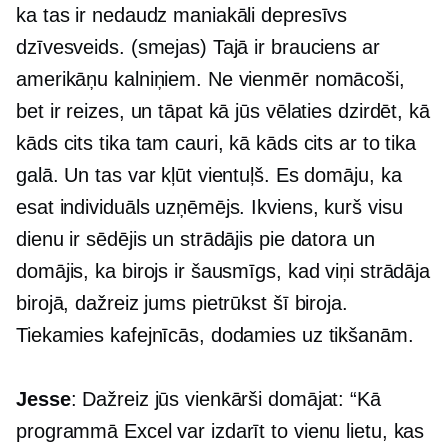
ka tas ir nedaudz maniakāli depresīvs
dzīvesveids. (smejas) Tajā ir brauciens ar
amerikāņu kalniņiem. Ne vienmēr nomācoši,
bet ir reizes, un tāpat kā jūs vēlaties dzirdēt, kā
kāds cits tika tam cauri, kā kāds cits ar to tika
galā. Un tas var kļūt vientuļš. Es domāju, ka
esat individuāls uzņēmējs. Ikviens, kurš visu
dienu ir sēdējis un strādājis pie datora un
domājis, ka birojs ir šausmīgs, kad viņi strādāja
birojā, dažreiz jums pietrūkst šī biroja.
Tiekamies kafejnīcās, dodamies uz tikšanām.
Jesse
: Dažreiz jūs vienkārši domājat: “Kā
programmā Excel var izdarīt to vienu lietu, kas