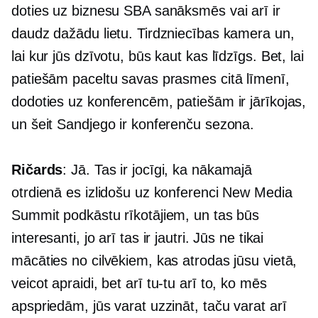
doties uz biznesu SBA sanāksmēs vai arī ir
daudz dažādu lietu. Tirdzniecības kamera un,
lai kur jūs dzīvotu, būs kaut kas līdzīgs. Bet, lai
patiešām paceltu savas prasmes citā līmenī,
dodoties uz konferencēm, patiešām ir jārīkojas,
un šeit Sandjego ir konferenču sezona.
Ričards
: Jā. Tas ir jocīgi, ka nākamajā
otrdienā es izlidošu uz konferenci New Media
Summit podkāstu rīkotājiem, un tas būs
interesanti, jo arī tas ir jautri. Jūs ne tikai
mācāties no cilvēkiem, kas atrodas jūsu vietā,
veicot apraidi, bet arī
tu-tu
arī to, ko mēs
apspriedām, jūs varat uzzināt, taču varat arī