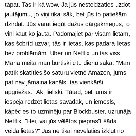
tāpat. Tas ir kā wow. Ja jūs nesteidzaties uzdot
jautājumu, jo viņi tikai sāk, bet jūs to patiešām
dzirdat. Jūs varat iegūt dažus dārgakmeņus, jo
viņi kaut ko jautā. Padomājiet par visām lietām,
kas šobrīd uzvar, tās ir lietas, kas padara lietas
bez problēmām. Uber un Netflix un tas viss.
Mana meita man burtiski citu dienu saka: "Man
patīk skatīties šo saturu vietnē Amazon, jums
pat nav jāmaina kanāls, tas vienkārši
apgriežas." Ak, lieliski. Tātad, bet jums ir
iespēja redzēt lietas savādāk, un iemesls,
kāpēc es to uzminēju par Blockbuster, uzrunāja
Netflix. "Hei, vai jūs vēlētos pieprasīt šāda
veida lietas?" Jūs ne tikai nevēlaties izkļūt no