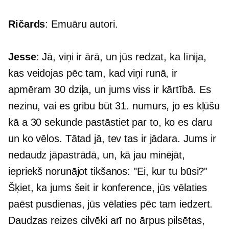
Ričards
: Emuāru autori.
Jesse
: Jā, viņi ir ārā, un jūs redzat, ka līnija,
kas veidojas pēc tam, kad viņi runā, ir
apmēram 30 dziļa, un jums viss ir kārtībā. Es
nezinu, vai es gribu būt 31. numurs, jo es kļūšu
kā a
30 sekunde
pastāstiet par to, ko es daru
un ko vēlos. Tātad jā, tev tas ir jādara. Jums ir
nedaudz jāpastrādā, un, kā jau minējāt,
iepriekš norunājot tikšanos: "Ei, kur tu būsi?"
Šķiet, ka jums šeit ir konference, jūs vēlaties
paēst pusdienas, jūs vēlaties pēc tam iedzert.
Daudzas reizes cilvēki arī no ārpus pilsētas,