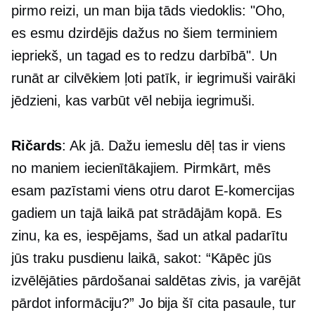
pirmo reizi, un man bija tāds viedoklis: "Oho,
es esmu dzirdējis dažus no šiem terminiem
iepriekš, un tagad es to redzu darbībā". Un
runāt ar cilvēkiem ļoti patīk, ir iegrimuši vairāki
jēdzieni, kas varbūt vēl nebija iegrimuši.
Ričards
: Ak jā. Dažu iemeslu dēļ tas ir viens
no maniem iecienītākajiem. Pirmkārt, mēs
esam pazīstami viens otru darot
E-komercijas
gadiem un tajā laikā pat strādājām kopā. Es
zinu, ka es, iespējams, šad un atkal padarītu
jūs traku pusdienu laikā, sakot: “Kāpēc jūs
izvēlējāties pārdošanai saldētas zivis, ja varējāt
pārdot informāciju?” Jo bija šī cita pasaule, tur