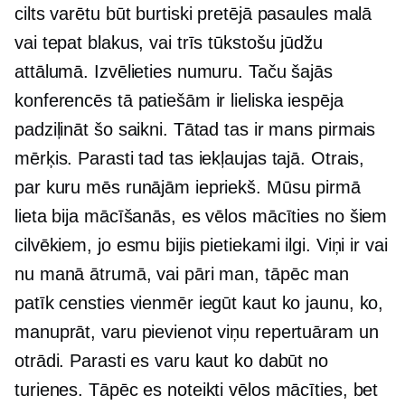
cilts varētu būt burtiski pretējā pasaules malā
vai tepat blakus, vai trīs tūkstošu jūdžu
attālumā. Izvēlieties numuru. Taču šajās
konferencēs tā patiešām ir lieliska iespēja
padziļināt šo saikni. Tātad tas ir mans pirmais
mērķis. Parasti tad tas iekļaujas tajā. Otrais,
par kuru mēs runājām iepriekš. Mūsu pirmā
lieta bija mācīšanās, es vēlos mācīties no šiem
cilvēkiem, jo ​​esmu bijis pietiekami ilgi. Viņi ir vai
nu manā ātrumā, vai pāri man, tāpēc man
patīk censties vienmēr iegūt kaut ko jaunu, ko,
manuprāt, varu pievienot viņu repertuāram un
otrādi. Parasti es varu kaut ko dabūt no
turienes. Tāpēc es noteikti vēlos mācīties, bet