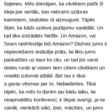
šejienes. Mēs domājam, ka cilvēkiem patīk šī
ideja par seriālu, kas neticami uzduras
kaimiņiem, skatoties tā aizmugurē. Tāpēc
šķiet, ka kāds uzdeva jautājumu savādāk. Un
tad tika izstrādāts Netflix. Un Amazon, vai
Sears nedrīkstēja būt Amazon? Dažreiz jums ir
nepieciešams iesācēja prāts, lai liktu jums
paskatīties uz kaut ko citu, un tad jūs varat
doties runāt ar visiem tiem citiem cilvēkiem un
noteikti izdomāt atbildi. Bet tas ir tikai
a
garas vēsmas
par to. Nebaidieties. Tikai
tāpēc, ka mēs to darām jau kādu laiku, lai
neapmeklētu konferenci, ir tikpat svarīgi, ja ne
vairāk, vienkārši sākt, iziet, mācīties, un jums