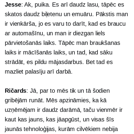
Jesse
: Ak, puika. Es arī daudz lasu, tāpēc es
skatos daudz biļetenu un emuāru. Pākstis man
ir vienkārša, jo es varu to darīt, kad es braucu
ar automašīnu, un man ir diezgan liels
pārvietošanās laiks. Tāpēc man braukšanas
laiks ir mācīšanās laiks, un tad, kad sāku
strādāt, es pildu mājasdarbus. Bet tad es
mazliet palasīju arī darbā.
Ričards
: Jā, par to mēs tik un tā šodien
gribējām runāt. Mēs apzināmies, ka kā
uzņēmējam ir daudz darāmā, taču vienmēr ir
kaut kas jauns, kas jāapgūst, un visas šīs
jaunās tehnoloģijas, kurām cilvēkiem nebija