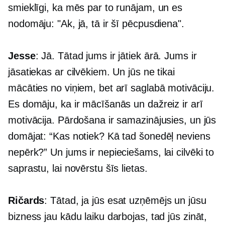
smieklīgi, ka mēs par to runājam, un es
nodomāju: "Ak, jā, tā ir šī pēcpusdiena".
Jesse
: Jā. Tātad jums ir jātiek ārā. Jums ir
jāsatiekas ar cilvēkiem. Un jūs ne tikai
mācāties no viņiem, bet arī saglabā motivāciju.
Es domāju, ka ir mācīšanās un dažreiz ir arī
motivācija. Pārdošana ir samazinājusies, un jūs
domājat: “Kas notiek? Kā tad šonedēļ neviens
nepērk?” Un jums ir nepieciešams, lai cilvēki to
saprastu, lai novērstu šīs lietas.
Ričards
: Tātad, ja jūs esat uzņēmējs un jūsu
bizness jau kādu laiku darbojas, tad jūs zināt,