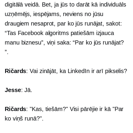
digitālā veidā. Bet, ja jūs to darāt kā individuāls
uzņēmējs, iespējams, neviens no jūsu
draugiem nesaprot, par ko jūs runājat, sakot:
“Tas Facebook algoritms patiešām izjauca
manu biznesu”, viņi saka: “Par ko jūs runājat?
”.
Ričards
: Vai zinājāt, ka LinkedIn ir arī pikselis?
Jesse
: Jā.
Ričards
: "Kas, tiešām?" Visi pārējie ir kā "Par
ko viņš runā?".