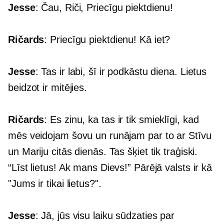
Jesse
: Čau, Riči, Priecīgu piektdienu!
Ričards
: Priecīgu piektdienu! Kā iet?
Jesse
: Tas ir labi, šī ir podkāstu diena. Lietus
beidzot ir mitējies.
Ričards
: Es zinu, ka tas ir tik smieklīgi, kad
mēs veidojam šovu un runājam par to ar Stīvu
un Mariju citās dienās. Tas šķiet tik traģiski.
“Līst lietus! Ak mans Dievs!” Pārējā valsts ir kā
"Jums ir tikai lietus?".
Jesse
: Jā, jūs visu laiku sūdzaties par