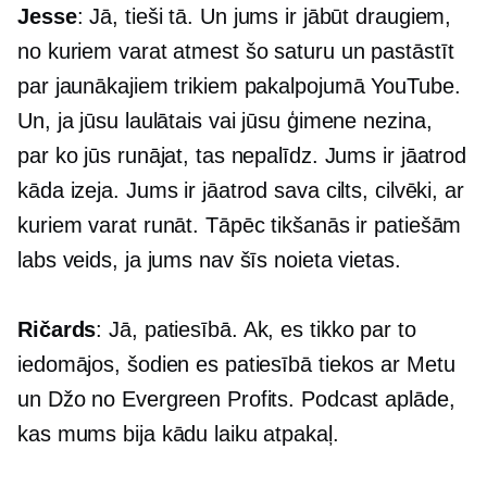
Jesse
: Jā, tieši tā. Un jums ir jābūt draugiem,
no kuriem varat atmest šo saturu un pastāstīt
par jaunākajiem trikiem pakalpojumā YouTube.
Un, ja jūsu laulātais vai jūsu ģimene nezina,
par ko jūs runājat, tas nepalīdz. Jums ir jāatrod
kāda izeja. Jums ir jāatrod sava cilts, cilvēki, ar
kuriem varat runāt. Tāpēc tikšanās ir patiešām
labs veids, ja jums nav šīs noieta vietas.
Ričards
: Jā, patiesībā. Ak, es tikko par to
iedomājos, šodien es patiesībā tiekos ar Metu
un Džo no Evergreen Profits. Podcast aplāde,
kas mums bija kādu laiku atpakaļ.