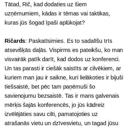
Tātad, Rič, kad dodaties uz šiem
uzņēmumiem, kādas ir tēmas vai taktikas,
kuras jūs šogad īpaši aplūkojat?
Ričards
: Paskatīsimies. Es to sadalīšu trīs
atsevišķās daļās. Vispirms es pateikšu, ko man
visvairāk patīk darīt, kad dodos uz konferenci.
Un tas parasti ir ciešāk saistīts ar cilvēkiem, ar
kuriem man jau ir saikne, kuri lielākoties ir bijuši
tiešsaistē, bet pēc tam paņēmuši šo
savienojumu bezsaistē. Tas ir mans galvenais
mērķis šajās konferencēs, jo jūs kādreiz
izvēlējāties savu cilti, pamatojoties uz
atrašanās vietu un dzīvesvietu, un tagad jūsu