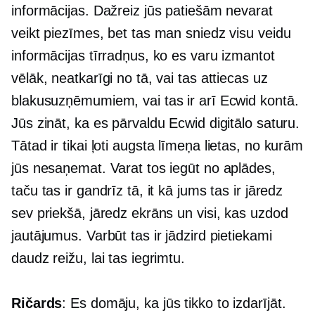
informācijas. Dažreiz jūs patiešām nevarat
veikt piezīmes, bet tas man sniedz visu veidu
informācijas tīrradņus, ko es varu izmantot
vēlāk, neatkarīgi no tā, vai tas attiecas uz
blakusuzņēmumiem, vai tas ir arī Ecwid kontā.
Jūs zināt, ka es pārvaldu Ecwid digitālo saturu.
Tātad ir tikai ļoti
augsta līmeņa
lietas, no kurām
jūs nesaņemat. Varat tos iegūt no aplādes,
taču tas ir gandrīz tā, it kā jums tas ir jāredz
sev priekšā, jāredz ekrāns un visi, kas uzdod
jautājumus. Varbūt tas ir jādzird pietiekami
daudz reižu, lai tas iegrimtu.
Ričards
: Es domāju, ka jūs tikko to izdarījāt.