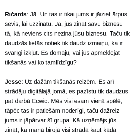
Ričards
: Jā. Un tas ir tikai jums ir jāiziet ārpus
sevis, lai uzzinātu. Jā, jūs zināt savu biznesu
tā, kā neviens cits nezina jūsu biznesu. Taču tik
daudzās lietās notiek tik daudz izmaiņu, ka ir
svarīgi izkļūt. Es domāju, vai jūs apmeklējat
tikšanās vai ko tamlīdzīgu?
Jesse
: Uz dažām tikšanās reizēm. Es arī
strādāju digitālajā jomā, es pazīstu tik daudzus
pat darbā Ecwid. Mēs visi esam vienā spēlē,
tāpēc tas ir patiešām noderīgi, taču dažreiz
jums ir jāpārvar šī grupa. Kā uzņēmējs jūs
zināt, ka manā birojā visi strādā kaut kādā