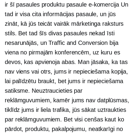
ir šī pasaules produktu pasaule
e-komercija
Un
tad ir visa cita informācijas pasaule, un jūs
zināt, kā jūs teicāt vairāk
mārketinga raksturs
stils. Bet tad šīs divas pasaules nekad īsti
nesarunājās, un Traffic and Conversion bija
viena no pirmajām konferencēm, uz kuru es
devos, kas apvienoja abas. Man jāsaka, ka tas
nav viens vai otrs, jums ir nepieciešama kopija,
lai palīdzētu braukt, bet jums ir nepieciešama
satiksme. Neuztraucieties par
reklāmguvumiem, kamēr jums nav datplūsmas,
tiklīdz jums ir liela trafika, jūs sākat uztraukties
par reklāmguvumiem. Bet visi cenšas kaut ko
pārdot, produktu, pakalpojumu, neatkarīgi no