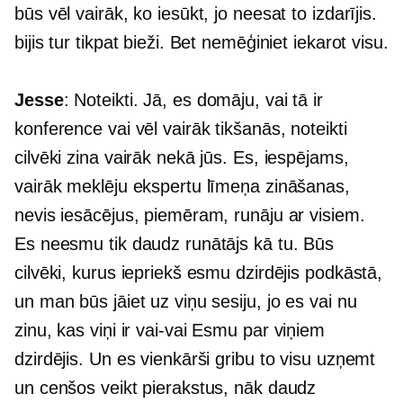
būs vēl vairāk, ko iesūkt, jo neesat to izdarījis.
bijis tur tikpat bieži. Bet nemēģiniet iekarot visu.
Jesse
: Noteikti. Jā, es domāju, vai tā ir
konference vai vēl vairāk tikšanās, noteikti
cilvēki zina vairāk nekā jūs. Es, iespējams,
vairāk meklēju ekspertu līmeņa zināšanas,
nevis iesācējus, piemēram, runāju ar visiem.
Es neesmu tik daudz runātājs kā tu. Būs
cilvēki, kurus iepriekš esmu dzirdējis podkāstā,
un man būs jāiet uz viņu sesiju, jo es vai nu
zinu, kas viņi ir
vai-vai
Esmu par viņiem
dzirdējis. Un es vienkārši gribu to visu uzņemt
un cenšos veikt pierakstus, nāk daudz