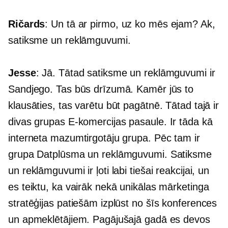
Ričards
: Un tā ar pirmo, uz ko mēs ejam? Ak,
satiksme un reklāmguvumi.
Jesse
: Jā. Tātad satiksme un reklāmguvumi ir
Sandjego. Tas būs drīzumā. Kamēr jūs to
klausāties, tas varētu būt pagātnē. Tātad tajā ir
divas grupas
E-komercijas
pasaule. Ir tāda kā
interneta mazumtirgotāju grupa. Pēc tam ir
grupa Datplūsma un reklāmguvumi. Satiksme
un reklāmguvumi ir ļoti labi tiešai reakcijai, un
es teiktu, ka vairāk nekā unikālas mārketinga
stratēģijas patiešām izplūst no šīs konferences
un apmeklētājiem. Pagājušajā gadā es devos