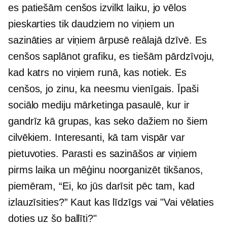
es patiešām cenšos izvilkt laiku, jo vēlos
pieskarties tik daudziem no viņiem un
sazināties ar viņiem ārpusē reālajā dzīvē. Es
cenšos saplānot grafiku, es tiešām pārdzīvoju,
kad katrs no viņiem runā, kas notiek. Es
cenšos, jo zinu, ka neesmu vienīgais. Īpaši
sociālo mediju mārketinga pasaulē, kur ir
gandrīz kā grupas, kas seko dažiem no šiem
cilvēkiem. Interesanti, kā tam vispār var
pietuvoties. Parasti es sazināšos ar viņiem
pirms laika un mēģinu noorganizēt tikšanos,
piemēram, “Ei, ko jūs darīsit pēc tam, kad
izlauzīsities?” Kaut kas līdzīgs vai "Vai vēlaties
doties uz šo ballīti?"