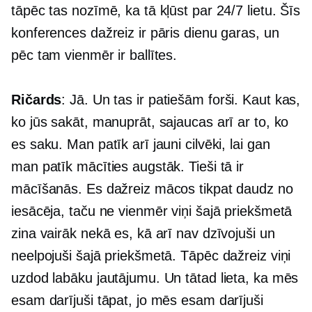
tāpēc tas nozīmē, ka tā kļūst par 24/7 lietu. Šīs
konferences dažreiz ir pāris dienu garas, un
pēc tam vienmēr ir ballītes.
Ričards
: Jā. Un tas ir patiešām forši. Kaut kas,
ko jūs sakāt, manuprāt, sajaucas arī ar to, ko
es saku. Man patīk arī jauni cilvēki, lai gan
man patīk mācīties augstāk. Tieši tā ir
mācīšanās. Es dažreiz mācos tikpat daudz no
iesācēja, taču ne vienmēr viņi šajā priekšmetā
zina vairāk nekā es, kā arī nav dzīvojuši un
neelpojuši šajā priekšmetā. Tāpēc dažreiz viņi
uzdod labāku jautājumu. Un tātad lieta, ka mēs
esam darījuši tāpat, jo mēs esam darījuši