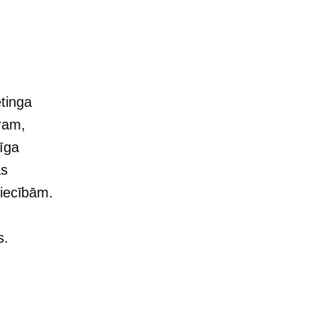
tinga
ram,
īga
as
niecībām.
s.