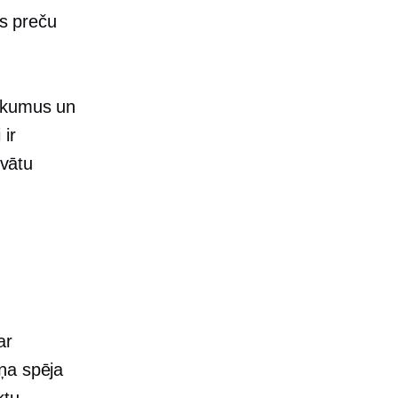
as preču
nākumus un
 ir
kvātu
ar
ņa spēja
ktu