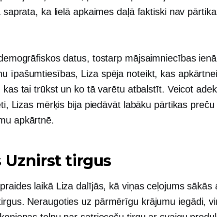
a saprata, ka lielā apkaimes daļā faktiski nav pārtik
i demogrāfiskos datus, tostarp mājsaimniecības ie
 īpašumtiesības, Liza spēja noteikt, kas apkārtnei
 kas tai trūkst un ko tā varētu atbalstīt. Veicot ade
ēti, Lizas mērķis bija piedāvāt labāku pārtikas preču
mu apkārtnē.
s
Uznirst
tirgus
raides laikā Liza dalījās, kā viņas ceļojums sākās 
irgus. Neraugoties uz pārmērīgu krājumu iegādi, vi
kopienas telpu par satriecošu tirgu ar svaigu produ