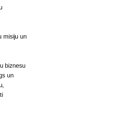
u
 misiju un
vu biznesu
gs
un
u,
ti