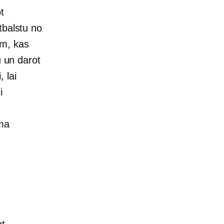
t
tbalstu no
ām, kas
u un darot
 lai
i
uma
ot