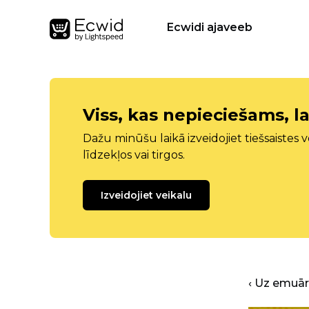
Ecwidi ajaveeb
Viss, kas nepieciešams, la
Dažu minūšu laikā izveidojiet tiešsaistes ve
līdzekļos vai tirgos.
Izveidojiet veikalu
‹ Uz emuā