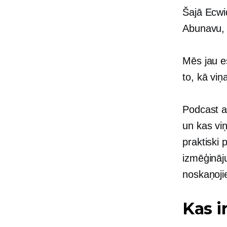
Šajā Ecwi
Abunavu, 
Mēs jau e
to, kā viņ
Podcast ap
un kas vi
praktiski 
izmēģināj
noskaņoji
Kas i