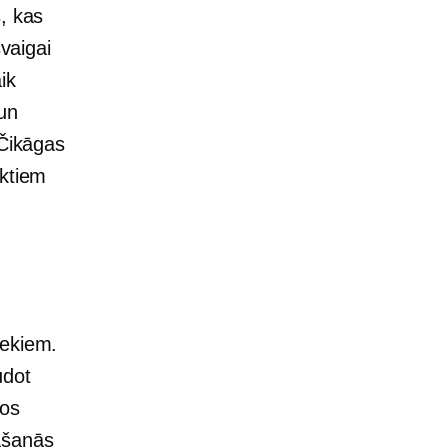
, kas
svaigai
ik
un
 Čikāgas
uktiem
iekiem.
udot
jos
ašanās