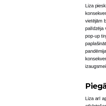
Liza piesk
konsekven
vietējām 
palīdzēja 
pop-up
tir
paplašinā
pandēmija
konsekven
izaugsmei
Pieg
Liza arī 
atkārtoša