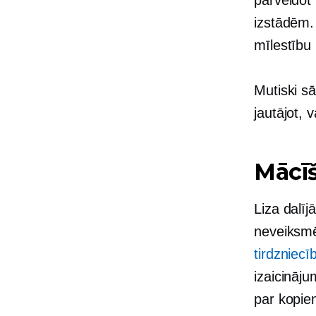
izstādēm.
mīlestību
Mutiski
sāk
jautājot, 
Mācī
Liza dalī
neveiksmē
tirdzniecī
izaicināj
par kopien