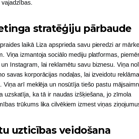
 vajadzības.
tinga stratēģiju pārbaude
praides laikā Liza apsprieda savu pieredzi ar mārke
ām. Viņa izmantoja sociālo mediju platformas, piemē
un Instagram, lai reklamētu savu biznesu. Viņa nol
no savas korporācijas nodaļas, lai izveidotu reklām
s. Viņa arī meklēja un nosūtīja tiešo pastu mājsaim
 uzskatīja, ka tā ir naudas izšķiešana, jo zīmola
mības trūkums lika cilvēkiem izmest viņas ziņojumu
tu uzticības veidošana