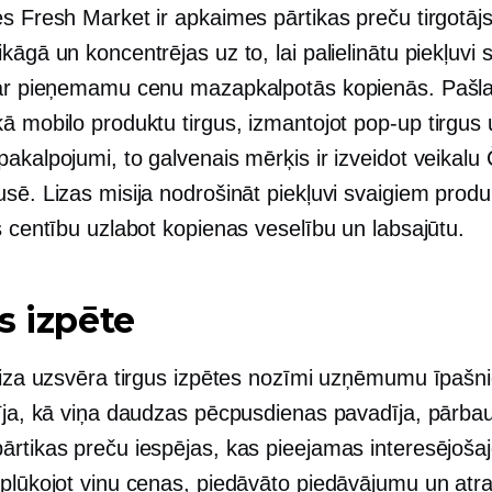
s Fresh Market ir apkaimes pārtikas preču tirgotājs
kāgā un koncentrējas uz to, lai palielinātu piekļuvi 
par pieņemamu cenu mazapkalpotās kopienās. Pašla
kā mobilo produktu tirgus, izmantojot
pop-up
tirgus 
akalpojumi, to galvenais mērķis ir izveidot veikalu
usē. Lizas misija nodrošināt piekļuvi svaigiem prod
s centību uzlabot kopienas veselību un labsajūtu.
s izpēte
 Liza uzsvēra tirgus izpētes nozīmi uzņēmumu īpašn
tīja, kā viņa daudzas pēcpusdienas pavadīja, pārba
ārtikas preču iespējas, kas pieejamas interesējoša
Aplūkojot viņu cenas, piedāvāto piedāvājumu un atr