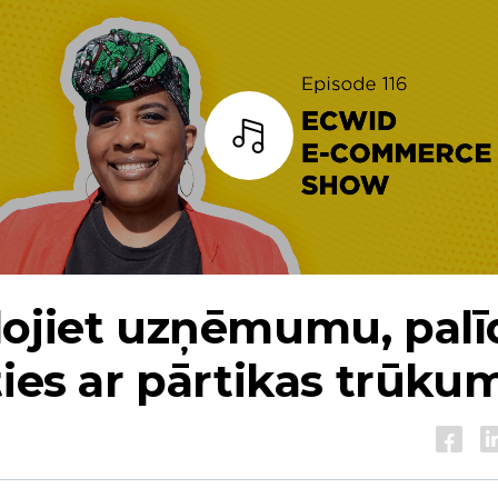
Bārs
ojiet uzņēmumu, palī
ties ar pārtikas trūku