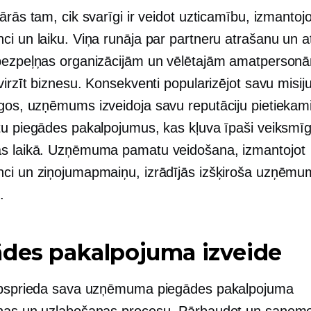
ārās tam, cik svarīgi ir veidot uzticamību, izmantojo
ci un laiku. Viņa runāja par partneru atrašanu un a
bezpeļņas organizācijām un vēlētajām amatperson
virzīt biznesu. Konsekventi popularizējot savu misij
gos, uzņēmums izveidoja savu reputāciju pietiekami,
tu piegādes pakalpojumus, kas kļuva īpaši veiksmīg
s laikā. Uzņēmuma pamatu veidošana, izmantojot
ci un ziņojumapmaiņu, izrādījās izšķiroša uzņēm
.
ādes pakalpojuma izveide
apsprieda sava uzņēmuma piegādes pakalpojuma
nas un uzlabošanas procesu. Pārbaudot un saņem