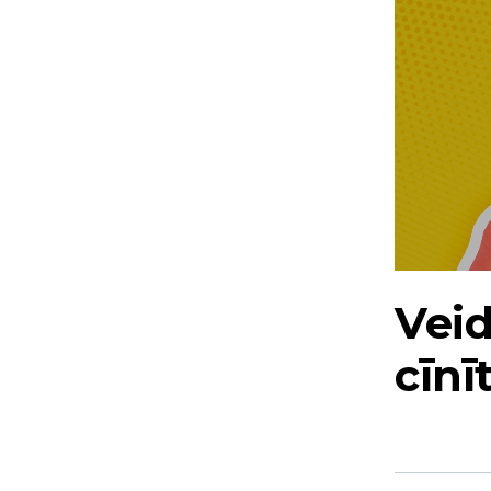
Veid
cīnī