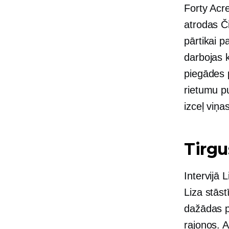
Forty Acre
atrodas Či
pārtikai 
darbojas 
piegādes p
rietumu p
izceļ viņa
Tirgu
Intervijā
Liza stās
dažādas p
rajonos. 