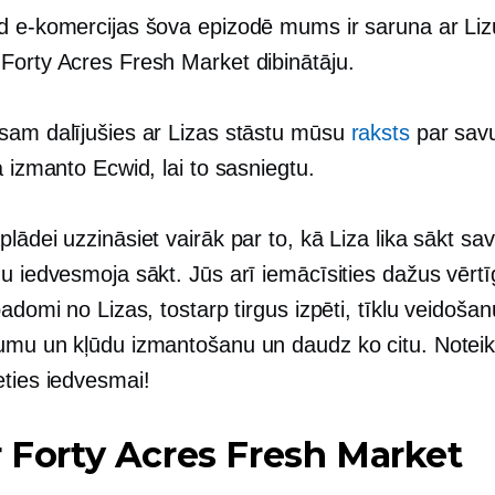
d e-komercijas šova epizodē mums ir saruna ar Liz
Forty Acres Fresh Market dibinātāju.
sam dalījušies ar Lizas stāstu mūsu
raksts
par savu
a izmanto Ecwid, lai to sasniegtu.
lādei uzzināsiet vairāk par to, kā Liza lika sākt sa
ņu iedvesmoja sākt. Jūs arī iemācīsities dažus
vērtī
padomi no Lizas, tostarp tirgus izpēti, tīklu veidošan
umu un kļūdu izmantošanu un daudz ko citu. Noteik
eties iedvesmai!
r Forty Acres Fresh Market