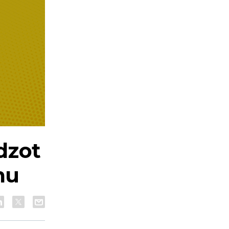
dzot
mu