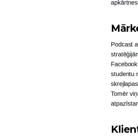
apkārtnes
Mārke
Podcast a
stratēģij
Facebook 
studentu 
skrejlapa
Tomēr viņa
atpazīsta
Klien