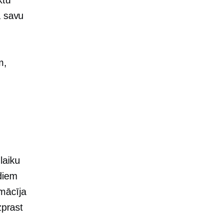
a savu
m,
laiku
diem
mācīja
zprast