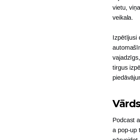
vietu, viņ
veikala.
Izpētījus
automašīnu
vajadzīgs,
tirgus izp
piedāvāju
Vārd
Podcast ap
a
pop-up
t
pārveidot 