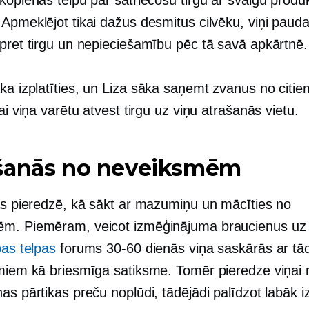
 Apmeklējot tikai dažus desmitus cilvēku, viņi paud
 pret tirgu un nepieciešamību pēc tā savā apkārtnē.
a izplatīties, un Liza sāka saņemt zvanus no citie
vai viņa varētu atvest tirgu uz viņu atrašanās vietu.
šanās no neveiksmēm
jās pieredzē, kā sākt ar mazumiņu un mācīties no
m. Piemēram, veicot izmēģinājuma braucienus uz 
bas telpas
forums
30-60
dienās viņa saskārās ar tā
umiem kā briesmīga satiksme. Tomēr pieredze viņai 
as pārtikas preču noplūdi, tādējādi palīdzot labāk i