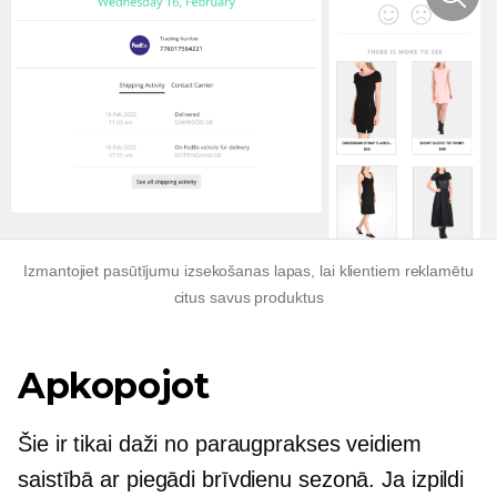
Izmantojiet pasūtījumu izsekošanas lapas, lai klientiem reklamētu
citus savus produktus
Apkopojot
Šie ir tikai daži no paraugprakses veidiem
saistībā ar piegādi brīvdienu sezonā. Ja izpildi