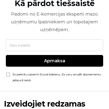
Kā pārdot tiešsaistē
Padomi no
E-komercijas
eksperti mazo
uzņēmumu īpašniekiem un topošajiem
uzņēmējiem.
Apmaksa
Es piekrītu saņemt Ecwid biļetenu. Es varu anulēt abonementu
jebkurā laikā.
Izveidojiet redzamas