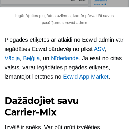
Iegādājieties piegādes uzlīmes, kamēr pārvaldāt savus
pasūtījumus Ecwid admin
Piegādes etiķetes ar atlaidi no Ecwid admin var
iegādāties Ecwid pārdevēji no plkst
ASV
,
Vācija
,
Beļģija
, un
Nīderlande
. Ja esat no citas
valsts, varat iegādāties piegādes etiķetes,
izmantojot lietotnes no
Ecwid App Market
.
Dažādojiet savu
Carrier-Mix
Izvēlē ir spēks. Var būt grūti izvēlēties