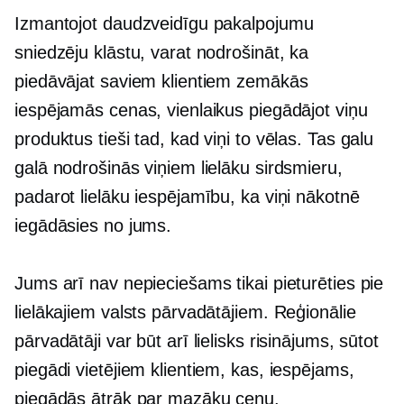
Izmantojot daudzveidīgu pakalpojumu
sniedzēju klāstu, varat nodrošināt, ka
piedāvājat saviem klientiem zemākās
iespējamās cenas, vienlaikus piegādājot viņu
produktus tieši tad, kad viņi to vēlas. Tas galu
galā nodrošinās viņiem lielāku sirdsmieru,
padarot lielāku iespējamību, ka viņi nākotnē
iegādāsies no jums.
Jums arī nav nepieciešams tikai pieturēties pie
lielākajiem valsts pārvadātājiem. Reģionālie
pārvadātāji var būt arī lielisks risinājums, sūtot
piegādi vietējiem klientiem, kas, iespējams,
piegādās ātrāk par mazāku cenu.