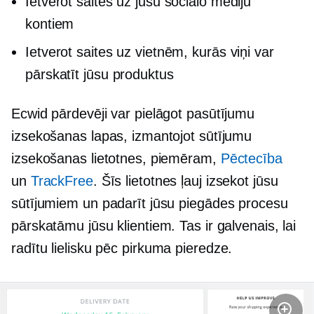
Ietverot saites uz jūsu sociālo mediju
kontiem
Ietverot saites uz vietnēm, kurās viņi var
pārskatīt jūsu produktus
Ecwid pārdevēji var pielāgot pasūtījumu
izsekošanas lapas, izmantojot sūtījumu
izsekošanas lietotnes, piemēram,
Pēctecība
un
TrackFree
. Šīs lietotnes ļauj izsekot jūsu
sūtījumiem un padarīt jūsu piegādes procesu
pārskatāmu jūsu klientiem. Tas ir galvenais, lai
radītu lielisku
pēc pirkuma
pieredze.