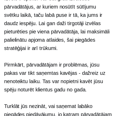
pārvadātājus, ar kuriem nosūtīt sūtījumu
svētku laikā, taču labā puse ir tā, ka jums ir
daudz iespēju. Lai gan daži tirgotāji izvēlas
pieturēties pie viena pārvadātāja, lai maksimāli
palielinātu apjoma atlaides, šai piegādes
stratēģijai ir arī trūkumi.
Pirmkārt, pārvadātājam ir problēmas, jūsu
pakas var tikt saņemtas
kavējas - dažreiz
uz
nenoteiktu laiku. Tas var nopietni kavēt jūsu
spēju noturēt klientus gadu no gada.
Turklāt jūs nezināt, vai saņemat labāko
piegādes piedāvājumu, jo katram pārvadātājam