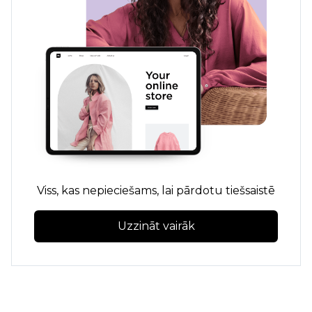
Viss, kas nepieciešams, lai pārdotu tiešsaistē
Uzzināt vairāk