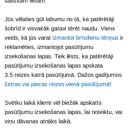
saistītām lietām.
Jūs vēlaties gūt labumu no tā, ka patērētāji
šobrīd ir visvairāk gatavi tērēt naudu. Viens
veids, kā jūs varat
izmantot brīvdienu tēriņus
ir
reklamēties, izmantojot pasūtījumu
izsekošanas lapas. Tiek lēsts, ka patērētāji
pasūtījumu izsekošanas lapas apskata
3.5 reizes katrā pasūtījumā. Dažos gadījumos
četras vai piecas reizes vienā pasūtījumā
!
Svētku laikā klienti vēl biežāk apskatīs
pasūtījumu izsekošanas lapas, lai noteiktu, vai
viņu dāvanas atnāks laikā.