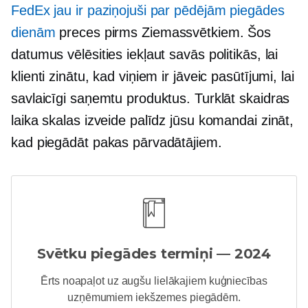
FedEx jau ir paziņojuši par pēdējām piegādes
dienām
preces pirms Ziemassvētkiem. Šos
datumus vēlēsities iekļaut savās politikās, lai
klienti zinātu, kad viņiem ir jāveic pasūtījumi, lai
savlaicīgi saņemtu produktus. Turklāt skaidras
laika skalas izveide palīdz jūsu komandai zināt,
kad piegādāt pakas pārvadātājiem.
Svētku piegādes termiņi — 2024
Ērts
noapaļot uz augšu
lielākajiem kuģniecības
uzņēmumiem iekšzemes piegādēm.