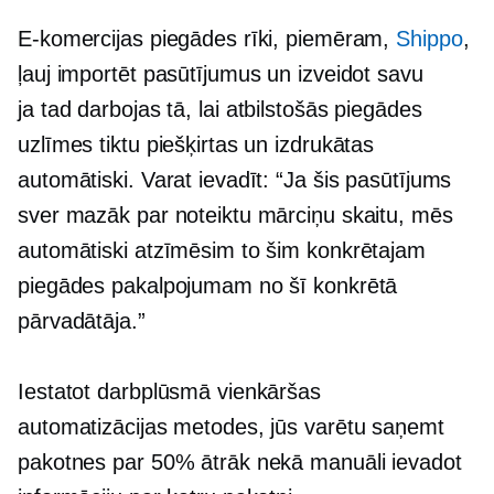
E-komercijas piegādes rīki, piemēram,
Shippo
,
ļauj importēt pasūtījumus un izveidot savu
ja tad
darbojas tā, lai atbilstošās piegādes
uzlīmes tiktu piešķirtas un izdrukātas
automātiski. Varat ievadīt: “Ja šis pasūtījums
sver mazāk par noteiktu mārciņu skaitu, mēs
automātiski atzīmēsim to šim konkrētajam
piegādes pakalpojumam no šī konkrētā
pārvadātāja.”
Iestatot darbplūsmā vienkāršas
automatizācijas metodes, jūs varētu saņemt
pakotnes par 50% ātrāk nekā manuāli ievadot