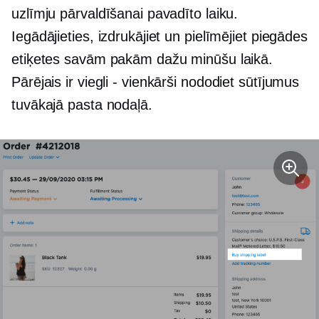
uzlīmju pārvaldīšanai pavadīto laiku.
Iegādājieties, izdrukājiet un pielīmējiet piegādes
etiķetes savām pakām dažu minūšu laikā.
Pārējais ir
viegli - vienkārši
nododiet sūtījumus
tuvākajā pasta nodaļā.