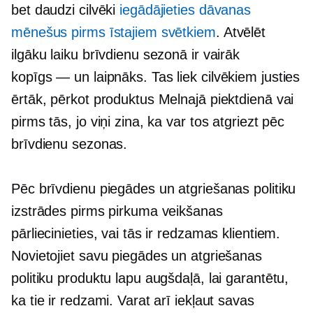
bet daudzi cilvēki
iegādājieties dāvanas
mēnešus pirms īstajiem svētkiem
. Atvēlēt
ilgāku laiku brīvdienu sezonā ir vairāk
kopīgs — un
laipnāks. Tas liek cilvēkiem justies
ērtāk, pērkot produktus Melnajā piektdienā vai
pirms tās, jo viņi zina, ka var tos atgriezt pēc
brīvdienu sezonas.
Pēc brīvdienu piegādes un atgriešanas politiku
izstrādes pirms pirkuma veikšanas
pārliecinieties, vai tās ir redzamas klientiem.
Novietojiet savu piegādes un atgriešanas
politiku produktu lapu augšdaļā, lai garantētu,
ka tie ir redzami. Varat arī iekļaut savas