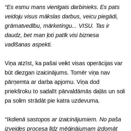
“Es esmu mans vienīgais darbinieks. Es pats
veidoju visus mākslas darbus, veicu piegādi,
grāmatvedību, mārketingu... VISU. Tas ir
daudz, bet man ļoti patīk visi biznesa
vadīšanas aspekti.
Viņa atzīst, ka pašai veikt visas operācijas var
būt diezgan izaicinājums. Tomēr viņa nav
pārņemta ar darba apjomu. Viņa dod
priekšroku to sadalīt pārvaldāmās daļās un soli
pa solim strādāt pie katra uzdevuma.
“Ikdienā sastopos ar izaicinājumiem. No paša
izveides procesa līdz mēģinājumam izdomāt