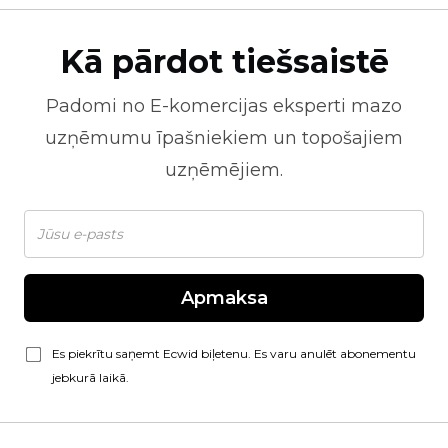
Kā pārdot tiešsaistē
Padomi no
E-komercijas
eksperti mazo
uzņēmumu īpašniekiem un topošajiem
uzņēmējiem.
Apmaksa
Es piekrītu saņemt Ecwid biļetenu. Es varu anulēt abonementu
jebkurā laikā.