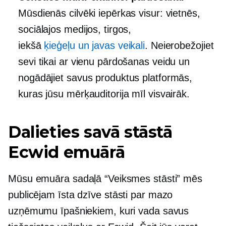
Mūsdienās cilvēki iepērkas visur: vietnēs,
sociālajos medijos, tirgos,
iekšā
ķieģeļu un javas
veikali
. Neierobežojiet
sevi tikai ar vienu pārdošanas veidu un
nogādājiet savus produktus platformās,
kuras jūsu mērķauditorija mīl visvairāk.
Dalieties savā stāstā
Ecwid emuārā
Mūsu emuāra sadaļā “Veiksmes stāsti” mēs
publicējam
īsta dzīve
stāsti par mazo
uzņēmumu īpašniekiem, kuri vada savus