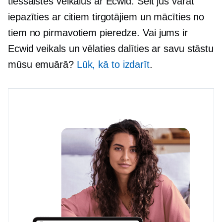
tiešsaistes veikalus ar Ecwid. Šeit jūs varat
iepazīties ar citiem tirgotājiem un mācīties no
tiem
no pirmavotiem
pieredze. Vai jums ir
Ecwid veikals un vēlaties dalīties ar savu stāstu
mūsu emuārā?
Lūk, kā to izdarīt
.