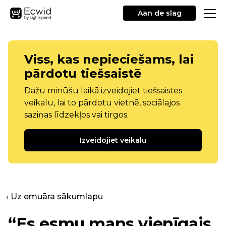
Aan de slag
Viss, kas nepieciešams, lai
pārdotu tiešsaistē
Dažu minūšu laikā izveidojiet tiešsaistes
veikalu, lai to pārdotu vietnē, sociālajos
saziņas līdzekļos vai tirgos.
Izveidojiet veikalu
‹ Uz emuāra sākumlapu
“Es esmu mans vienīgais