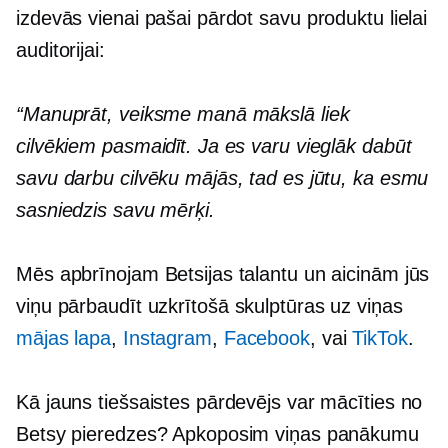
izdevās vienai pašai pārdot savu produktu lielai
auditorijai:
“Manuprāt, veiksme manā mākslā liek
cilvēkiem pasmaidīt. Ja es varu vieglāk dabūt
savu darbu cilvēku mājās, tad es jūtu, ka esmu
sasniedzis savu mērķi.
Mēs apbrīnojam Betsijas talantu un aicinām jūs
viņu pārbaudīt
uzkrītošā
skulptūras uz viņas
mājas lapa
,
Instagram
,
Facebook
, vai
TikTok
.
Kā jauns tiešsaistes pārdevējs var mācīties no
Betsy pieredzes? Apkoposim viņas panākumu