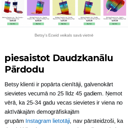
Betsy's Ecwid veikals savā vietnē
piesaistot
Daudzkanālu
Pārdodu
Betsy klienti ir popārta cienītāji, galvenokārt
sievietes vecumā no 25 līdz 45 gadiem. Ņemot
vērā, ka
25-34
gadu vecas sievietes ir viena no
aktīvākajām demogrāfiskajām
grupām
Instagram lietotāji
, nav pārsteidzoši, ka