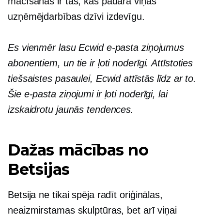
mācīšanās ir tas, kas padara viņas
uzņēmējdarbības dzīvi izdevīgu.
Es vienmēr lasu Ecwid e-pasta ziņojumus
abonentiem, un tie ir ļoti noderīgi. Attīstoties
tiešsaistes pasaulei, Ecwid attīstās līdz ar to.
Šie e-pasta ziņojumi ir ļoti noderīgi, lai
izskaidrotu jaunās tendences.
Dažas mācības no
Betsijas
Betsija ne tikai spēja radīt oriģinālas,
neaizmirstamas skulptūras, bet arī viņai