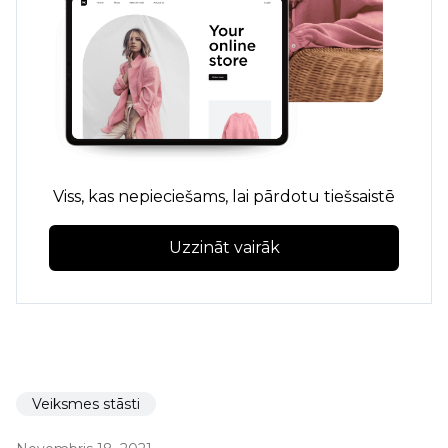
Viss, kas nepieciešams, lai pārdotu tiešsaistē
Uzzināt vairāk
Veiksmes stāsti