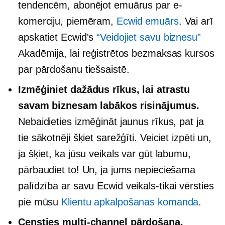
tendencēm, abonējot emuārus par e-
komerciju, piemēram,
Ecwid emuārs
. Vai arī
apskatiet Ecwid's
“Veidojiet savu biznesu”
Akadēmija, lai reģistrētos bezmaksas kursos
par pārdošanu tiešsaistē.
Izmēģiniet dažādus rīkus, lai atrastu
savam biznesam labākos risinājumus.
Nebaidieties izmēģināt jaunus rīkus, pat ja
tie sākotnēji šķiet sarežģīti. Veiciet izpēti un,
ja šķiet, ka jūsu veikals var gūt labumu,
pārbaudiet to! Un, ja jums nepieciešama
palīdzība ar savu Ecwid
veikals-tikai
vērsties
pie mūsu
Klientu apkalpošanas komanda
.
Censties
multi-channel
pārdošana.