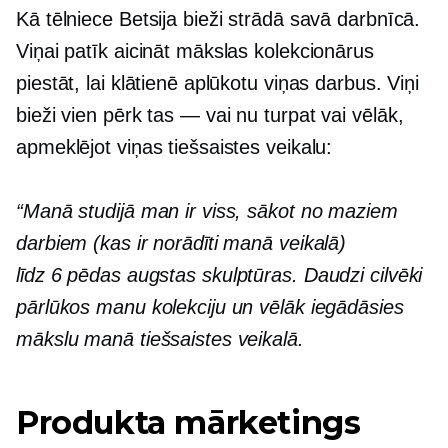
Kā tēlniece Betsija bieži strādā savā darbnīcā.
Viņai patīk aicināt mākslas kolekcionārus
piestāt, lai klātienē aplūkotu viņas darbus. Viņi
bieži vien pērk
tas — vai nu
turpat vai vēlāk,
apmeklējot viņas tiešsaistes veikalu:
“Manā studijā man ir viss, sākot no maziem
darbiem (kas ir norādīti manā veikalā)
līdz
6 pēdas
augstas skulptūras. Daudzi cilvēki
pārlūkos manu kolekciju un vēlāk iegādāsies
mākslu manā tiešsaistes veikalā.
Produkta mārketings