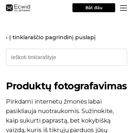
Bắt đầu
‹ Į tinklaraščio pagrindinį puslapį
Produktų fotografavimas
Pirkdami internetu žmonės labai
pasikliauja nuotraukomis. Sužinokite,
kaip sukurti paprastą, bet kokybišką
vaizdą, kuris iš tikrųjų parduos jūsų