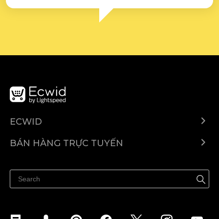
ECWID
Ecwid.com
BÁN HÀNG TRỰC TUYẾN
Trung tâm trợ giúp
Bán ở bất cứ đâu
Quảng bá ở bất cứ đâu
Kiểm soát mọi thứ