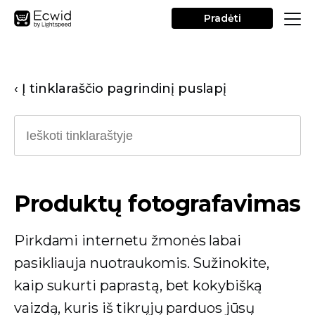
Pradėti
‹ Į tinklaraščio pagrindinį puslapį
Produktų fotografavimas
Pirkdami internetu žmonės labai
pasikliauja nuotraukomis. Sužinokite,
kaip sukurti paprastą, bet kokybišką
vaizdą, kuris iš tikrųjų parduos jūsų