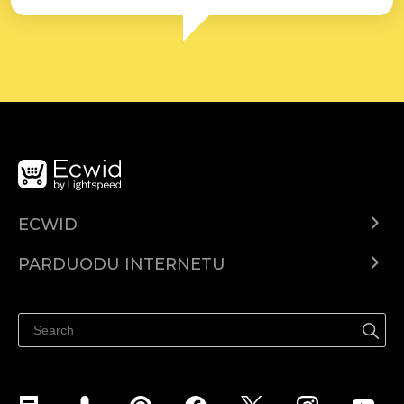
ECWID
Ecwid.com
PARDUODU INTERNETU
Kainodara
Parduodu visur
Pagalbos centras
Parduodu Facebook
Parduodu Instagram