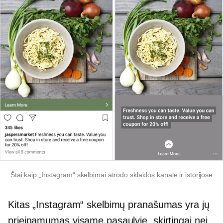
Štai kaip „Instagram“ skelbimai atrodo sklaidos kanale ir istorijose
Kitas „Instagram“ skelbimų pranašumas yra jų
prieinamumas visame pasaulyje, skirtingai nei