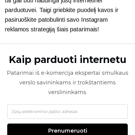
tai gali būti naudinga jūsų internetinei
parduotuvei. Taigi griebkite puodelį kavos ir
pasiruoškite patobulinti savo Instagram
reklamos strategiją šiais patarimais!
Kaip parduoti internetu
Patarimai iš
e-komercija
ekspertai smulkaus
verslo savininkams ir trokštantiems
verslininkams.
Prenumeruoti