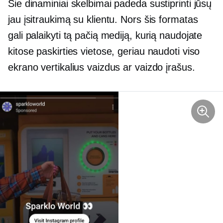
Šie dinaminiai skelbimai padeda sustiprinti jūsų
jau įsitraukimą su klientu. Nors šis formatas
gali palaikyti tą pačią mediją, kurią naudojate
kitose paskirties vietose, geriau naudoti viso
ekrano vertikalius vaizdus ar vaizdo įrašus.