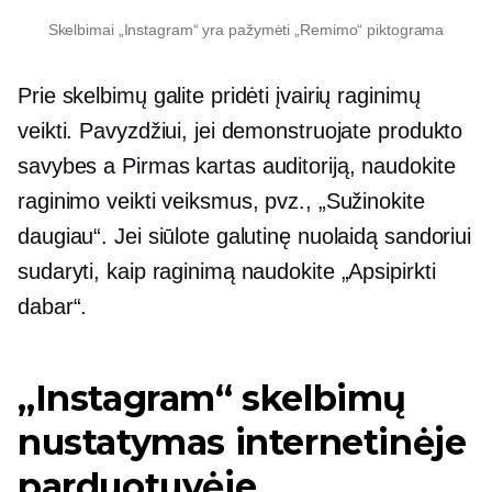
Skelbimai „Instagram“ yra pažymėti „Remimo“ piktograma
Prie skelbimų galite pridėti įvairių raginimų
veikti. Pavyzdžiui, jei demonstruojate produkto
savybes a
Pirmas kartas
auditoriją, naudokite
raginimo veikti veiksmus, pvz., „Sužinokite
daugiau“. Jei siūlote galutinę nuolaidą sandoriui
sudaryti, kaip raginimą naudokite „Apsipirkti
dabar“.
„Instagram“ skelbimų
nustatymas internetinėje
parduotuvėje