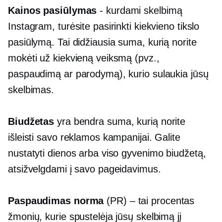
Kainos pasiūlymas
- kurdami skelbimą
Instagram, turėsite pasirinkti kiekvieno tikslo
pasiūlymą. Tai didžiausia suma, kurią norite
mokėti už kiekvieną veiksmą (pvz.,
paspaudimą ar parodymą), kurio sulaukia jūsų
skelbimas.
Biudžetas
yra bendra suma, kurią norite
išleisti savo reklamos kampanijai. Galite
nustatyti dienos arba viso gyvenimo biudžetą,
atsižvelgdami į savo pageidavimus.
Paspaudimas
norma
(PR) – tai procentas
žmonių, kurie spustelėja jūsų skelbimą jį