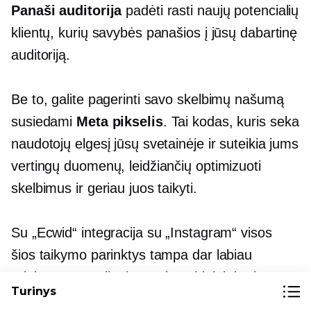
Panaši auditorija
padėti rasti naujų potencialių
klientų, kurių savybės panašios į jūsų dabartinę
auditoriją.
Be to, galite pagerinti savo skelbimų našumą
susiedami
Meta pikselis
. Tai kodas, kuris seka
naudotojų elgesį jūsų svetainėje ir suteikia jums
vertingų duomenų, leidžiančių optimizuoti
skelbimus ir geriau juos taikyti.
Su „Ecwid“ integracija su „Instagram“ visos
šios taikymo parinktys tampa dar labiau
prieinamos. Galite lengvai pasirinkti, kuriuos
Turinys
produktus reklamuoti Instagram tinkle ir