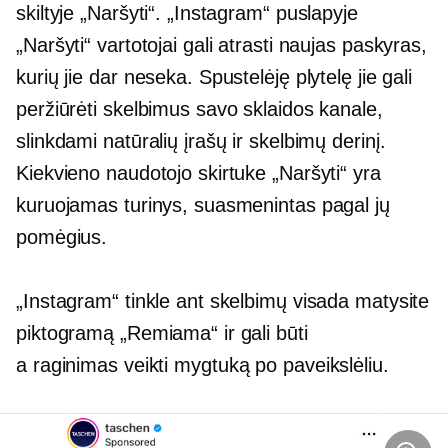
skiltyje „Naršyti“. „Instagram“ puslapyje
„Naršyti“ vartotojai gali atrasti naujas paskyras,
kurių jie dar neseka. Spustelėję plytelę jie gali
peržiūrėti skelbimus savo sklaidos kanale,
slinkdami natūralių įrašų ir skelbimų derinį.
Kiekvieno naudotojo skirtuke „Naršyti“ yra
kuruojamas turinys, suasmenintas pagal jų
pomėgius.
„Instagram“ tinkle ant skelbimų visada matysite
piktogramą „Remiama“ ir gali būti
a
raginimas veikti
mygtuką po paveikslėliu.