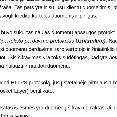
žrašą. Tas pats yra ir su jūsų klientų duomenimis: p
 pavogti kredito kortelės duomenis ir pinigus.
l buvo sukurtas naujas duomenų apsaugos protokol
Hiperteksto perdavimo protokolas
Užtikrinkite
)
. Na
i duomenų perdavimai tarp vartotojo ir žiniatinklio 
uoti. Šis šifravimas yra toks sudėtingas, kad yra
bev
 nulaužti ir naudoti duomenų.
udoti HTTPS protokolą, jūsų svetainėje pirmiausia r
cket Layer) sertifikato.
fikatas iš esmės yra duomenų šifravimo raktas. Ji 
rimis lygiais: