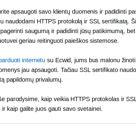
turite apsaugoti savo klientų duomenis ir padidinti pa
u naudodami HTTPS protokolą ir SSL sertifikatą. Šie
i pagerinti saugumą ir padidinti jūsų patikimumą, bet 
otuvei geriau reitinguoti paieškos sistemose.
parduoti internetu
su Ecwid, jums bus malonu žinoti
uomenys jau apsaugoti. Tačiau SSL sertifikato naudo
etą papildomų privalumų.
še parodysime, kaip veikia HTTPS protokolas ir SS
i ir kaip galite juos gauti savo svetainei.