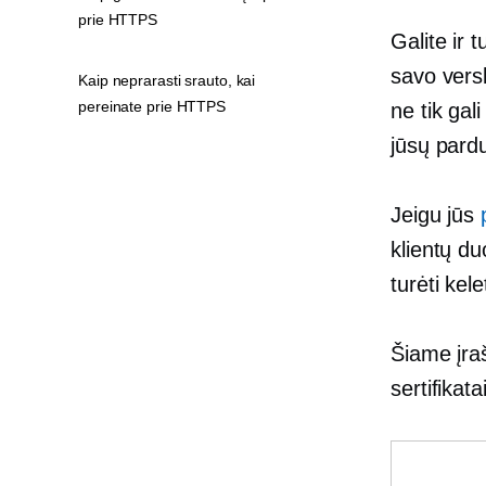
prie HTTPS
Galite ir 
savo versl
Kaip neprarasti srauto, kai
pereinate prie HTTPS
ne tik gal
jūsų pardu
Jeigu jūs
klientų d
turėti kel
Šiame įra
sertifikata