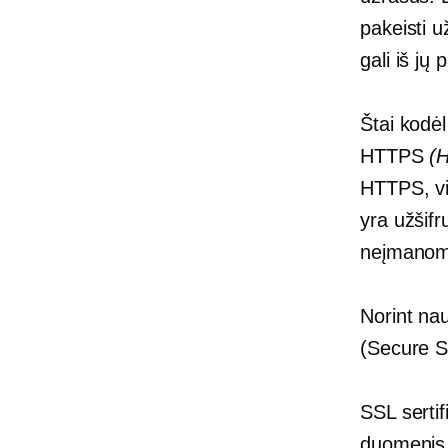
pakeisti u
gali iš jų
Štai kodė
HTTPS
(
HTTPS, vis
yra užšifr
neįmanoma
Norint na
(Secure So
SSL serti
duomenis t