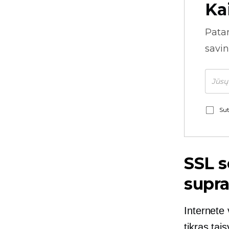
Ka
Pata
savin
Sut
SSL s
supr
Internete 
tikras tai