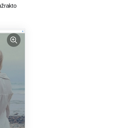
užrakto