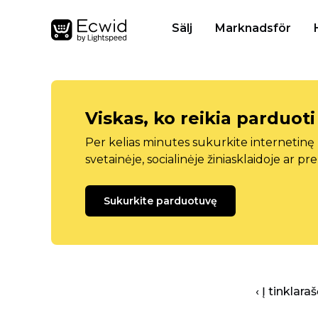
Sälj
Marknadsför
Viskas, ko reikia parduoti
Per kelias minutes sukurkite internetin
svetainėje, socialinėje žiniasklaidoje ar pr
Sukurkite parduotuvę
‹ Į tinklar