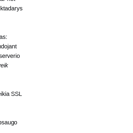
iktadarys
as:
udojant
serverio
eik
eikia SSL
apsaugo