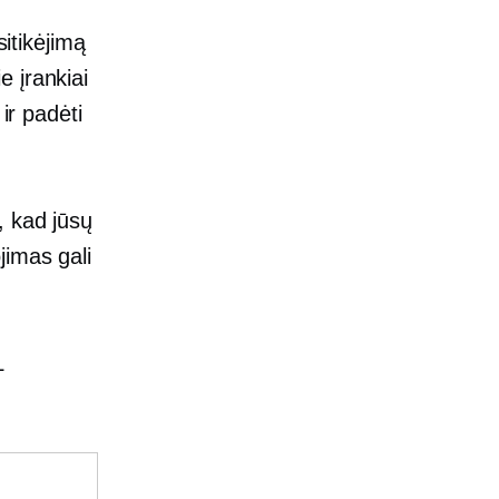
sitikėjimą
 įrankiai
ir padėti
, kad jūsų
jimas gali
L