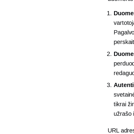
Duomen
vartoto
Pagalvok
perskait
Duomen
perduod
redaguo
Autent
svetainė
tikrai ž
užrašo 
URL adres