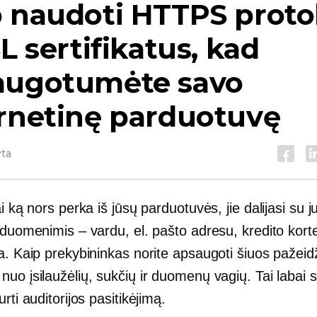
p naudoti HTTPS proto
SL sertifikatus, kad
augotumėte savo
ernetinę parduotuvę
yta
ai ką nors perka iš jūsų parduotuvės, jie dalijasi su 
 duomenimis – vardu, el. pašto adresu, kredito kort
ja. Kaip prekybininkas norite apsaugoti šiuos pažei
uo įsilaužėlių, sukčių ir duomenų vagių. Tai labai 
urti auditorijos pasitikėjimą.