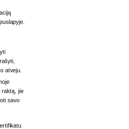
aciją
puslapyje.
i
yti
ašyti,
o atveju.
moje
 raktą, jie
uoti savo
rtifikatu