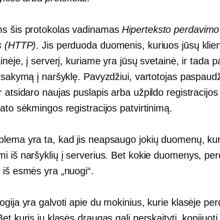
s šis protokolas vadinamas
Hiperteksto perdavimo
s (HTTP)
. Jis perduoda duomenis, kuriuos jūsų klien
inėje, į serverį, kuriame yra jūsų svetainė, ir tada 
atsakymą į naršyklę. Pavyzdžiui, vartotojas paspaud
 atsidaro naujas puslapis arba užpildo registracijos
ato sėkmingos registracijos patvirtinimą.
lema yra ta, kad jis neapsaugo jokių duomenų, kur
i iš naršyklių į serverius. Bet kokie duomenys, pe
 iš esmės yra „nuogi“.
gija yra galvoti apie du mokinius, kurie klasėje pe
et kuris jų klasės draugas gali perskaityti, kopijuoti