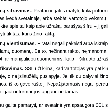
ų šifravimas.
Piratai negalės matyti, kokią inform
jas įvedė svetainėje, arba stebėti vartotojo veiksmų 
ite apie tai kaip apie užrašą, parašytą šifru – jį gal
yti tik tas, kuris žino raktą.
ų vientisumas.
Piratai negali pakeisti arba iškraip
amų duomenų. Be to, nežinant rakto, neįmanoma r
ti ar manipuliuoti duomenimis, kaip ir šifruoto užraš
ifikavimas.
SSL užtikrina, kad vartotojas yra patiki
je, o ne įsilaužėlių puslapyje. Jei tik du dalyviai žino
inos, iš ko gavo raštelį. Nepažįstamasis negali perd
ir gauti informacijos apgaudinėdamas.
u galite pamatyti, ar svetainė yra apsaugota SSL se