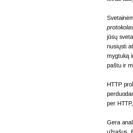
Svetainėm
protokola
jūsų sveta
nusiųsti 
mygtuką ir
paštu ir m
HTTP prob
perduodam
per HTTP,
Gera analo
užrašus. B