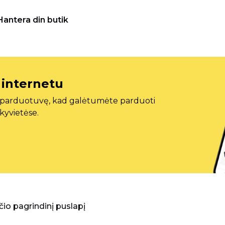
Hantera din butik
 internetu
ę parduotuvę, kad galėtumėte parduoti
ekyvietėse.
aščio pagrindinį puslapį