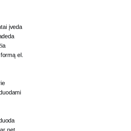
tai įveda
padeda
žia
 formą el.
ie
rduodami
rduoda
 ar net