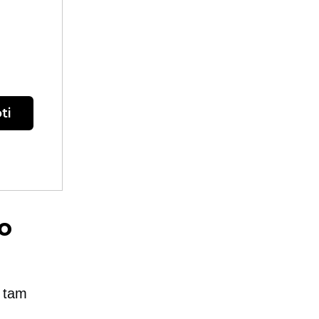
ti
lo
l tam