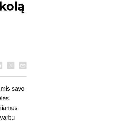
kolą
jumis savo
elės
džiamus
svarbu