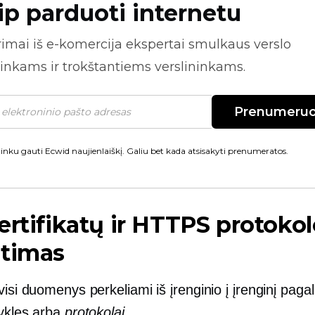
ip parduoti internetu
rimai iš
e-komercija
ekspertai smulkaus verslo
inkams ir trokštantiems verslininkams.
Prenumeruo
inku gauti Ecwid naujienlaiškį. Galiu bet kada atsisakyti prenumeratos.
ertifikatų ir HTTPS protoko
atimas
visi duomenys perkeliami iš įrenginio į įrenginį paga
sykles arba
protokolai
.