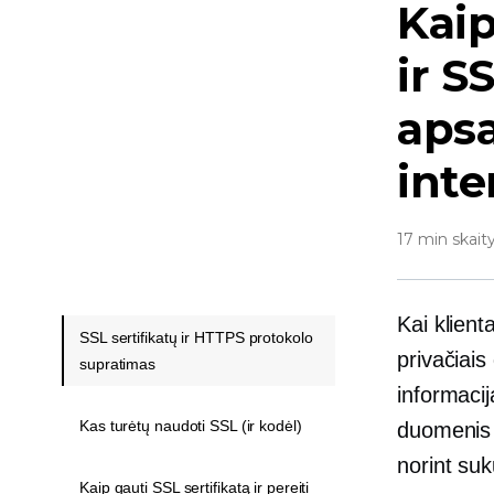
Kai
ir S
aps
int
17 min skait
Kai klient
SSL sertifikatų ir HTTPS protokolo
privačiais
supratimas
informaci
Kas turėtų naudoti SSL (ir kodėl)
duomenis n
norint suk
Kaip gauti SSL sertifikatą ir pereiti