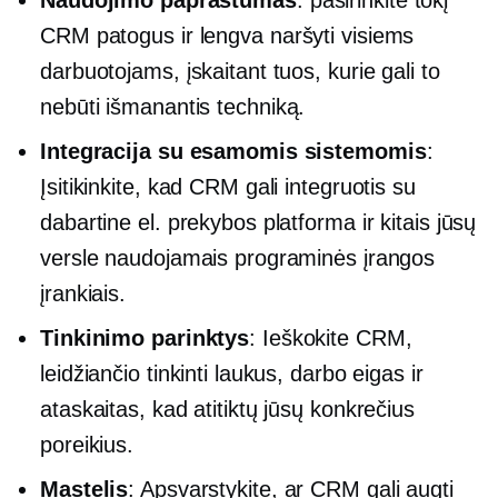
CRM
patogus
ir lengva naršyti visiems
darbuotojams, įskaitant tuos, kurie gali to
nebūti
išmanantis techniką.
Integracija su esamomis sistemomis
:
Įsitikinkite, kad CRM gali integruotis su
dabartine el. prekybos platforma ir kitais jūsų
versle naudojamais programinės įrangos
įrankiais.
Tinkinimo parinktys
: Ieškokite CRM,
leidžiančio tinkinti laukus, darbo eigas ir
ataskaitas, kad atitiktų jūsų konkrečius
poreikius.
Mastelis
: Apsvarstykite, ar CRM gali augti