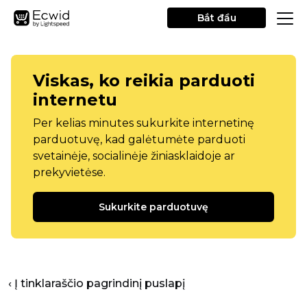
Bắt đầu
Viskas, ko reikia parduoti
internetu
Per kelias minutes sukurkite internetinę
parduotuvę, kad galėtumėte parduoti
svetainėje, socialinėje žiniasklaidoje ar
prekyvietėse.
Sukurkite parduotuvę
‹ Į tinklaraščio pagrindinį puslapį