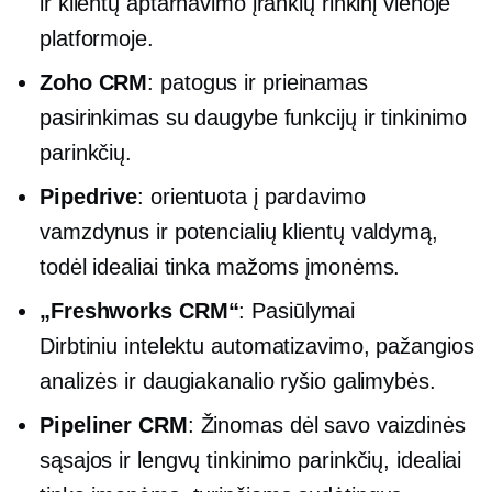
ir klientų aptarnavimo įrankių rinkinį vienoje
platformoje.
Zoho CRM
:
patogus
ir prieinamas
pasirinkimas su daugybe funkcijų ir tinkinimo
parinkčių.
Pipedrive
: orientuota į pardavimo
vamzdynus ir potencialių klientų valdymą,
todėl idealiai tinka mažoms įmonėms.
„Freshworks CRM“
: Pasiūlymai
Dirbtiniu intelektu
automatizavimo, pažangios
analizės ir daugiakanalio ryšio galimybės.
Pipeliner CRM
: Žinomas dėl savo vaizdinės
sąsajos ir lengvų tinkinimo parinkčių, idealiai