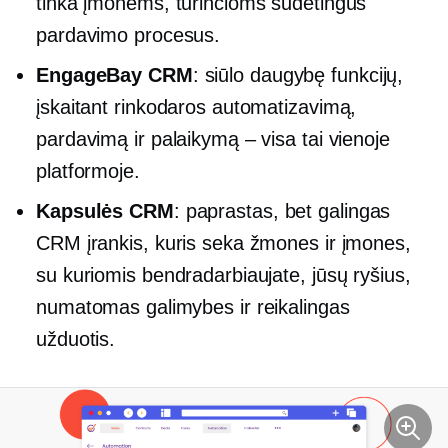
tinka įmonėms, turinčioms sudėtingus
pardavimo procesus.
EngageBay CRM
: siūlo daugybę funkcijų,
įskaitant rinkodaros automatizavimą,
pardavimą ir palaikymą – visa tai vienoje
platformoje.
Kapsulės CRM
: paprastas, bet galingas
CRM įrankis, kuris seka žmones ir įmones,
su kuriomis bendradarbiaujate, jūsų ryšius,
numatomas galimybes ir reikalingas
užduotis.