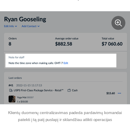
Klientų duomenų centralizavimas padeda pardavimų komandai
patekti į tą patį puslapį ir sklandžiau atlikti operacijas