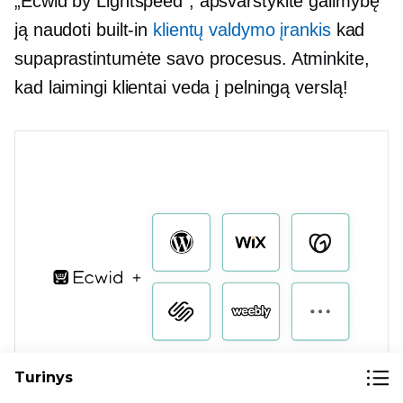
„Ecwid by Lightspeed“, apsvarstykite galimybę
ją naudoti
built-in
klientų valdymo įrankis
kad
supaprastintumėte savo procesus. Atminkite,
kad laimingi klientai veda į pelningą verslą!
Turinys
Ecwid dirba su visais populiariais svetainių