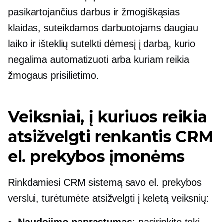
pasikartojančius darbus ir žmogiškąsias
klaidas, suteikdamos darbuotojams daugiau
laiko ir išteklių sutelkti dėmesį į darbą, kurio
negalima automatizuoti arba kuriam reikia
žmogaus prisilietimo.
Veiksniai, į kuriuos reikia
atsižvelgti renkantis CRM
el. prekybos įmonėms
Rinkdamiesi CRM sistemą savo el. prekybos
verslui, turėtumėte atsižvelgti į keletą veiksnių:
Naudojimo paprastumas
: pasirinkite tokį