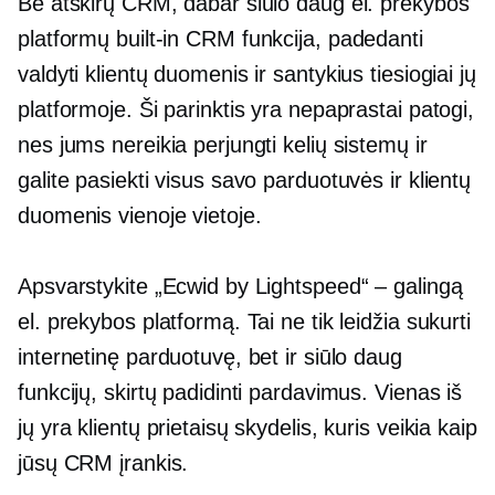
Be atskirų CRM, dabar siūlo daug el. prekybos
platformų
built-in
CRM funkcija, padedanti
valdyti klientų duomenis ir santykius tiesiogiai jų
platformoje. Ši parinktis yra nepaprastai patogi,
nes jums nereikia perjungti kelių sistemų ir
galite pasiekti visus savo parduotuvės ir klientų
duomenis vienoje vietoje.
Apsvarstykite „Ecwid by Lightspeed“ – galingą
el. prekybos platformą. Tai ne tik leidžia sukurti
internetinę parduotuvę, bet ir siūlo daug
funkcijų, skirtų padidinti pardavimus. Vienas iš
jų yra klientų prietaisų skydelis, kuris veikia kaip
jūsų CRM įrankis.