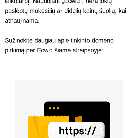
laikotarpį. Naudojant „Ecwid“, nėra jokių
paslėptų mokesčių ar didelių kainų šuolių, kai
atnaujinama.
Sužinokite daugiau apie tinkinto domeno
pirkimą per Ecwid šiame straipsnyje: