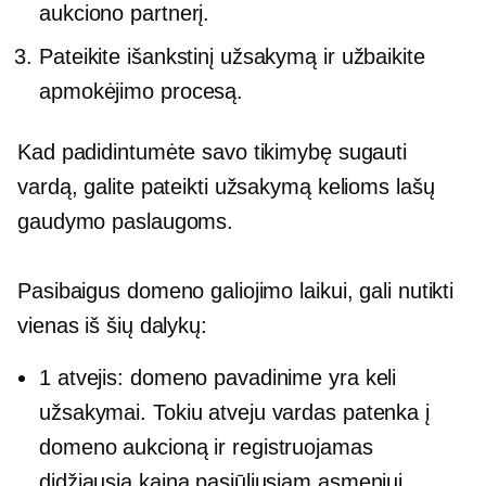
aukciono partnerį.
Pateikite išankstinį užsakymą ir užbaikite
apmokėjimo procesą.
Kad padidintumėte savo tikimybę sugauti
vardą, galite pateikti užsakymą kelioms lašų
gaudymo paslaugoms.
Pasibaigus domeno galiojimo laikui, gali nutikti
vienas iš šių dalykų:
1 atvejis: domeno pavadinime yra keli
užsakymai. Tokiu atveju vardas patenka į
domeno aukcioną ir registruojamas
didžiausią kainą pasiūliusiam asmeniui.