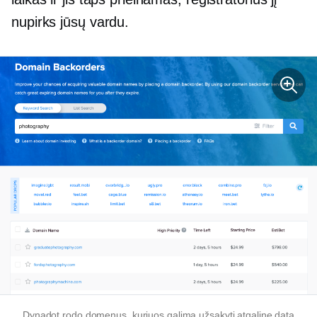
nupirks jūsų vardu.
Dynadot rodo domenus, kuriuos galima užsakyti atgaline data