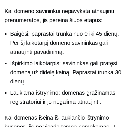
Kai domeno savininkui nepavyksta atnaujinti
prenumeratos, jis pereina šiuos etapus:
Baigėsi: paprastai trunka nuo 0 iki 45 dienų.
Per šį laikotarpį domeno savininkas gali
atnaujinti pavadinimą.
Išpirkimo laikotarpis: savininkas gali pratęsti
domeną už didelę kainą. Paprastai trunka 30
dienų.
Laukiama ištrynimo: domenas grąžinamas
registratoriui ir jo negalima atnaujinti.
Kai domenas išeina iš laukiančio ištrynimo
būsenos, jis ne visada tampa nemokamas. Jį