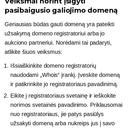
Veiksmai norint įsigyti
pasibaigusio galiojimo domeną
Geriausias būdas gauti domeną yra pateikti
užsakymą domeno registratoriui arba jo
aukciono partneriui. Norėdami tai padaryti,
atlikite šiuos veiksmus:
Išsiaiškinkite domeno registratorių
naudodami „Whois“ įrankį. Įveskite domeną
ir patikrinkite jo registratoriaus pavadinimą.
Eikite į registratoriaus svetainę ir ieškokite
norimos svetainės pavadinimo. Priklausomai
nuo registratoriaus, jie patys pasiūlys
užsakyti domeną arba nukreips jus į savo