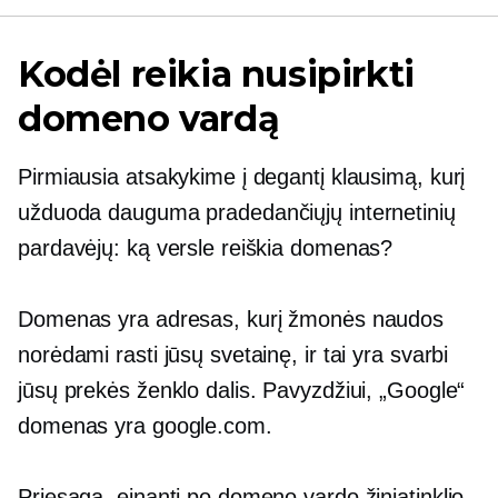
Kodėl reikia nusipirkti
domeno vardą
Pirmiausia atsakykime į degantį klausimą, kurį
užduoda dauguma pradedančiųjų internetinių
pardavėjų: ką versle reiškia domenas?
Domenas yra adresas, kurį žmonės naudos
norėdami rasti jūsų svetainę, ir tai yra svarbi
jūsų prekės ženklo dalis. Pavyzdžiui, „Google“
domenas yra google.com.
Priesaga, einanti po domeno vardo žiniatinklio