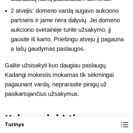
2 atvejis: domeno vardą sugavo aukciono
partneris ir jame nėra dalyvių. Jei domeno
aukciono svetainėje turite užsakymo, jį
gausite iš karto. Priešingu atveju jį pagauna
a
lašų gaudymas
paslaugos.
Galite užsisakyti kuo daugiau paslaugų.
Kadangi mokestis mokamas tik sėkmingai
pagaunant vardą, neprarasite pinigų už
pasikartojančius užsakymus.
Kaip nusipirkti esamą
Turinys
domeno vardą