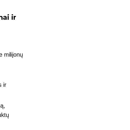
ai ir
e milijonų
 ir
ą,
uktų