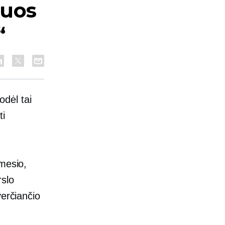
iuos
“
dėl tai
ti
ėmesio,
rslo
verčiančio