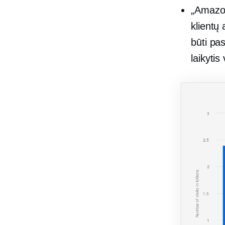
„Amazon
klientų
būti pa
laikytis