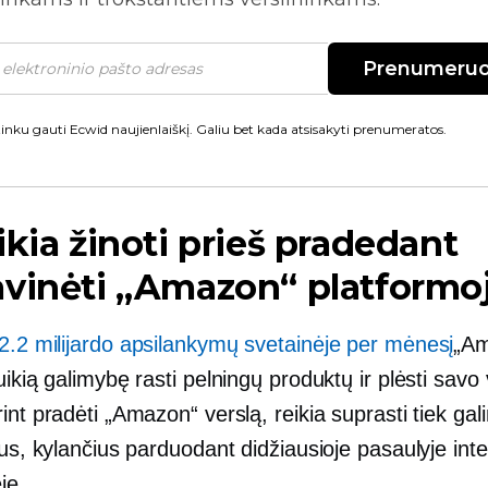
Prenumeruo
inku gauti Ecwid naujienlaiškį. Galiu bet kada atsisakyti prenumeratos.
ikia žinoti prieš pradedant
vinėti „Amazon“ platformo
2.2 milijardo apsilankymų svetainėje per mėnesį
„A
uikią galimybę rasti pelningų produktų ir plėsti savo 
int pradėti „Amazon“ verslą, reikia suprasti tiek ga
ius, kylančius parduodant didžiausioje pasaulyje inte
je.