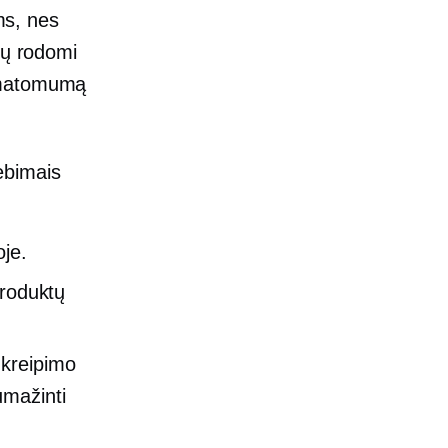
s, nes
ūtų rodomi
ų matomumą
ebimais
oje.
produktų
ukreipimo
umažinti