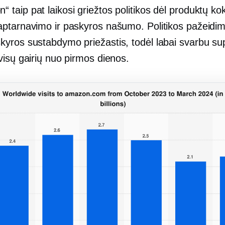
“ taip pat laikosi griežtos politikos dėl produktų ko
 aptarnavimo ir paskyros našumo. Politikos pažeidima
skyros sustabdymo priežastis, todėl labai svarbu sup
 visų gairių nuo pirmos dienos.