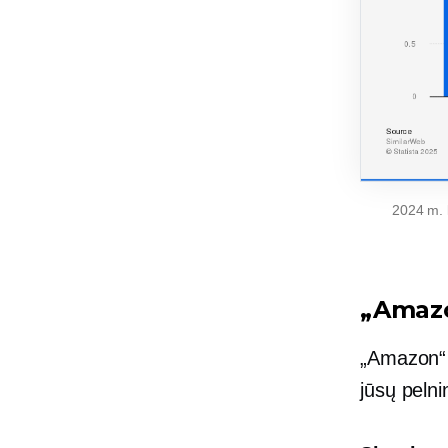
2024 m. 
„Amazo
„Amazon“ 
jūsų peln