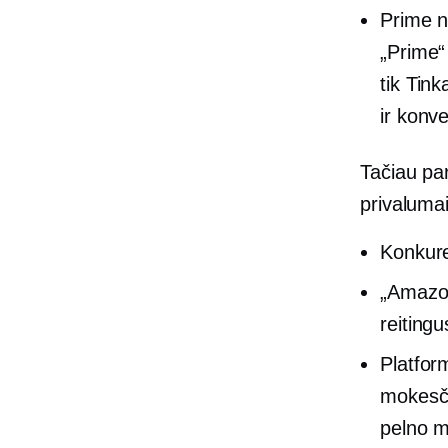
Prime n
„Prime“ 
tik
Tink
ir konve
Tačiau pa
privaluma
Konkure
„Amazon
reitingu
Platfor
mokesči
pelno m