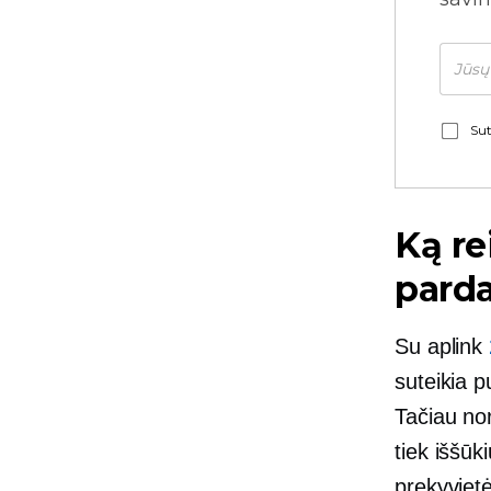
Sut
Ką re
parda
Su aplink
suteikia p
Tačiau nor
tiek iššūk
prekyvietė