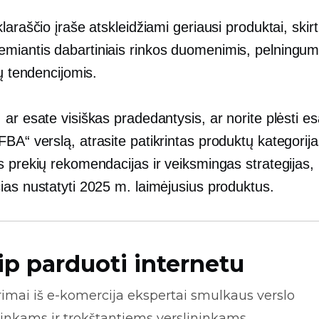
laraščio įraše atskleidžiami geriausi produktai, skir
emiantis dabartiniais rinkos duomenimis, pelningum
jų tendencijomis.
 ar esate visiškas pradedantysis, ar norite plėsti 
A“ verslą, atrasite patikrintas produktų kategorija
s prekių rekomendacijas ir veiksmingas strategijas,
ias nustatyti 2025 m. laimėjusius produktus.
ip parduoti internetu
rimai iš
e-komercija
ekspertai smulkaus verslo
inkams ir trokštantiems verslininkams.