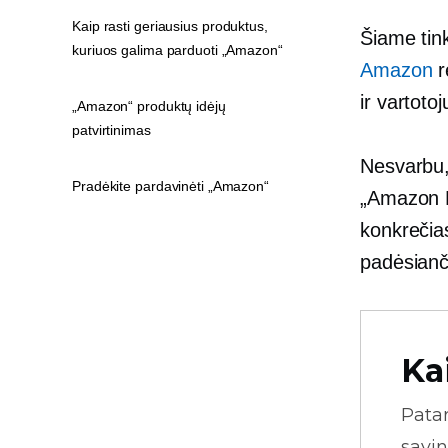
Kaip rasti geriausius produktus,
Šiame tink
kuriuos galima parduoti „Amazon“
Amazon
r
ir vartoto
„Amazon“ produktų idėjų
patvirtinimas
Nesvarbu,
Pradėkite pardavinėti „Amazon“
„Amazon FB
konkrečia
padėsianč
Ka
Pata
savin