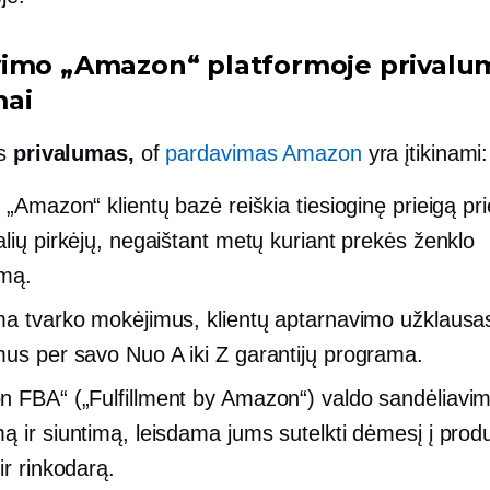
imo „Amazon“ platformoje privalum
mai
os
privalumas,
of
pardavimas Amazon
yra įtikinami:
 „Amazon“ klientų bazė reiškia tiesioginę prieigą pri
alių pirkėjų, negaištant metų kuriant prekės ženklo
mą.
ma tvarko mokėjimus, klientų aptarnavimo užklausas
mus per savo
Nuo A iki Z
garantijų programa.
 FBA“ („Fulfillment by Amazon“) valdo sandėliavim
ą ir siuntimą, leisdama jums sutelkti dėmesį į prod
ir rinkodarą.