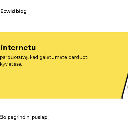
Ecwid blog
 internetu
ę parduotuvę, kad galėtumėte parduoti
ekyvietėse.
aščio pagrindinį puslapį