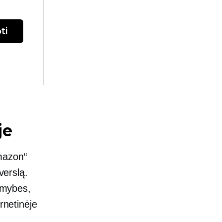
ti
je
mazon“
verslą.
limybes,
rnetinėje