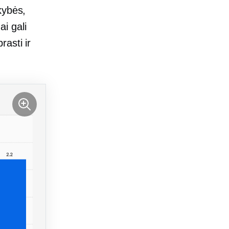
kybės,
i gali
rasti ir