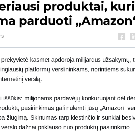
eriausi produktai, kur
ima parduoti „Amazon
yta
prekyvietė kasmet apdoroja milijardus užsakymų, to
ingiausių platformų verslininkams, norintiems sukur
nternetinį verslą.
i iššūkis: milijonams pardavėjų konkuruojant dėl ​​d
roduktų pasirinkimas gali nulemti jūsų „Amazon“ ve
 žlugimą. Skirtumas tarp klestinčio ir sunkiai besi
verslo dažnai priklauso nuo produktų pasirinkimo.