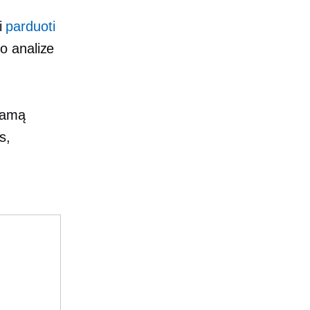
ti
parduoti
o analize
esamą
s,