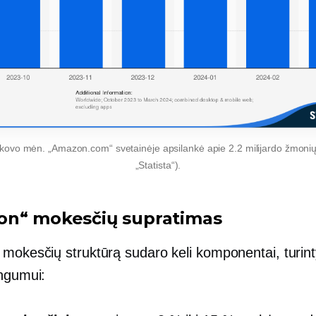
kovo mėn. „Amazon.com“ svetainėje apsilankė apie 2.2 milijardo žmonių (
„Statista“).
n“ mokesčių supratimas
mokesčių struktūrą sudaro keli komponentai, turint
ingumui: