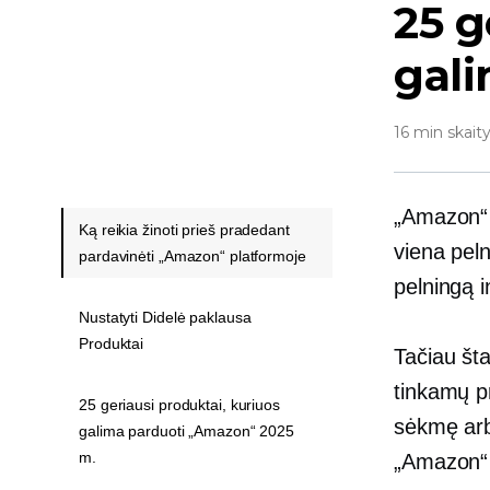
25 g
gal
16 min skait
„Amazon“ 
Ką reikia žinoti prieš pradedant
viena peln
pardavinėti „Amazon“ platformoje
pelningą i
Nustatyti Didelė paklausa
Produktai
Tačiau šta
tinkamų p
25 geriausi produktai, kuriuos
sėkmę arba
galima parduoti „Amazon“ 2025
m.
„Amazon“ 