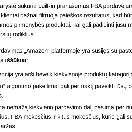
arystė sukuria
built-in
pranašumas FBA pardavėjam
klientai dažnai filtruoja paieškos rezultatus, kad b
amos pirmenybės
produktai. Tai gali padidinti jūs
rsijų rodiklius.
rdavimas „Amazon“ platformoje yra susijęs su past
is
iššūkiai
:
ncija yra arši beveik kiekvienoje produktų kategorij
“ algoritmo pakeitimai gali per naktį paveikti jūsų 
s.
ma nemažą kiekvieno pardavimo dalį pasiima per n
us, FBA mokesčius ir kitus mokesčius, kurie gali s
aržas.