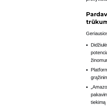
Pardav
trūku
Geriausi
Didžiulė
potenci
žinomu
Platfor
grąžini
„Amazon
pakavim
tiekimą 