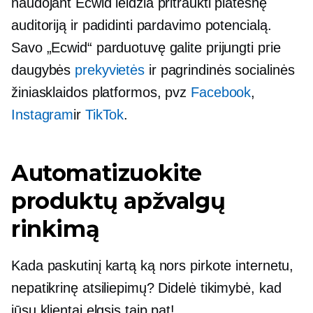
naudojant Ecwid leidžia pritraukti platesnę
auditoriją ir padidinti pardavimo potencialą.
Savo „Ecwid“ parduotuvę galite prijungti prie
daugybės
prekyvietės
ir pagrindinės socialinės
žiniasklaidos platformos, pvz
Facebook
,
Instagram
ir
TikTok
.
Automatizuokite
produktų apžvalgų
rinkimą
Kada paskutinį kartą ką nors pirkote internetu,
nepatikrinę atsiliepimų? Didelė tikimybė, kad
jūsų klientai elgsis taip pat!