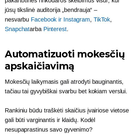
pakartotinės rinkodaros skelbimus visur, kur
jūsų tikslinė auditorija „bendrauja“ –
nesvarbu
Facebook ir Instagram
,
TikTok
,
Snapchat
arba
Pinterest
.
Automatizuoti mokesčių
apskaičiavimą
Mokesčių laikymasis gali atrodyti bauginantis,
tačiau tai gyvybiškai svarbu bet kokiam verslui.
Rankiniu būdu traškėti skaičius įvairiose vietose
gali būti varginantis ir
klaidų.
Kodėl
nesupaprastinus savo gyvenimo?