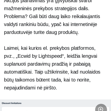
Akcijos planavimas yra gyvybiškai svarbi
mažmeninės prekybos strategijos dalis.
Problema? Gali būti
daug laiko reikalaujantis
valdyti rankiniu būdu, ypač kai internetinėje
parduotuvėje turite daug produktų.
Laimei, kai kurios el. prekybos platformos,
pvz., „Ecwid by Lightspeed“, leidžia lengvai
suplanuoti pardavimų pradžią ir pabaigą
automatiškai. Taip užtikrinsite, kad nuolaidos
būtų taikomos būtent tada, kai to norite,
nepajudindami nė piršto.