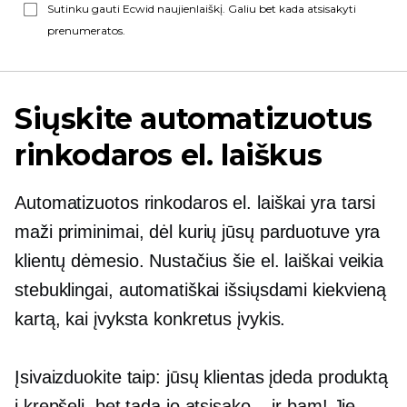
Sutinku gauti Ecwid naujienlaiškį. Galiu bet kada atsisakyti
prenumeratos.
Siųskite automatizuotus
rinkodaros el. laiškus
Automatizuotos rinkodaros el. laiškai yra tarsi
maži priminimai, dėl kurių jūsų parduotuve yra
klientų dėmesio. Nustačius šie el. laiškai veikia
stebuklingai, automatiškai išsiųsdami kiekvieną
kartą, kai įvyksta konkretus įvykis.
Įsivaizduokite taip: jūsų klientas įdeda produktą
į krepšelį, bet tada jo atsisako... ir bam! Jie