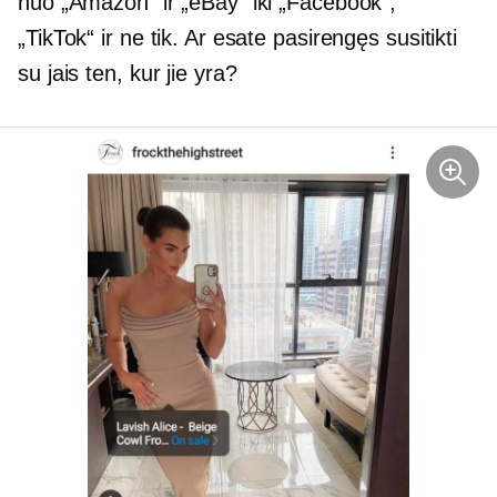
nuo ​​„Amazon“ ir „eBay“ iki „Facebook“,
„TikTok“ ir ne tik. Ar esate pasirengęs susitikti
su jais ten, kur jie yra?