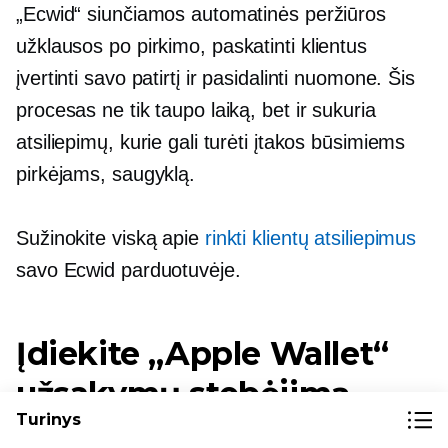
„Ecwid“ siunčiamos automatinės peržiūros
užklausos
po pirkimo,
paskatinti klientus
įvertinti savo patirtį ir pasidalinti nuomone. Šis
procesas ne tik taupo laiką, bet ir sukuria
atsiliepimų, kurie gali turėti įtakos būsimiems
pirkėjams, saugyklą.
Sužinokite viską apie
rinkti klientų atsiliepimus
savo Ecwid parduotuvėje.
Įdiekite „Apple Wallet“
užsakymų stebėjimą
Turinys
Vienas iš klausimų, kurį verslo savininkai