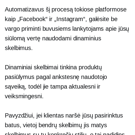
Automatizavus šį procesą tokiose platformose
kaip „Facebook“ ir „Instagram“, galėsite be
vargo priminti buvusiems lankytojams apie jūsų
siūlomą vertę naudodami dinaminius
skelbimus.
Dinaminiai skelbimai tinkina produktų
pasiūlymus pagal ankstesnę naudotojo
sąveiką, todėl jie tampa aktualesni ir
veiksmingesni.
Pavyzdžiui, jei klientas naršė jūsų pasirinktus
batus, vietoj bendrų skelbimų jis matys
skelbimus su tų konkrečių stilių, o tai padidins