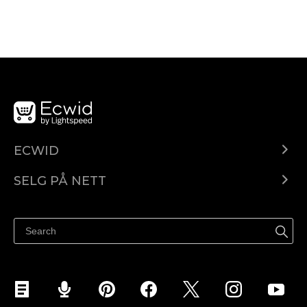
ECWID
Ecwid.com
SELG PÅ NETT
Pris
Selg hvor som helst
Hjelpesenter
Selg på Facebook
Selg på Instagram