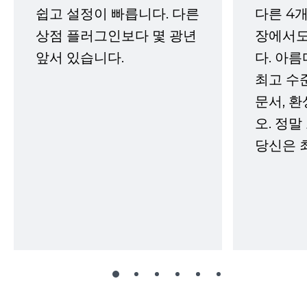
쉽고 설정이 빠릅니다. 다른
다른 4개
상점 플러그인보다 몇 광년
장에서도
앞서 있습니다.
다. 아름
최고 수
문서, 
오. 정말
당신은 