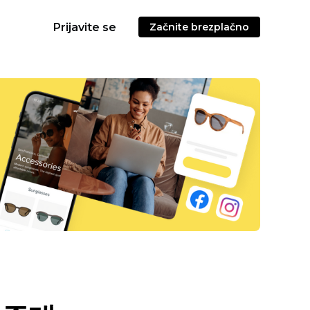
Prijavite se
Začnite brezplačno