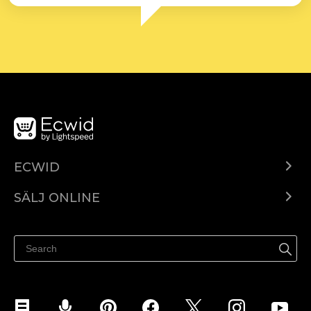
ECWID
Ecwid.com
SÄLJ ONLINE
Pris
Sälj överallt
Hjälpcenter
Sälj på Facebook
Sälj på Instagram