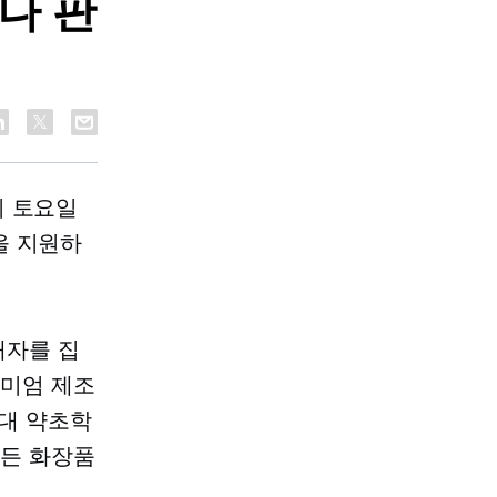
서나 판
의 토요일
을 지원하
매자를 집
리미엄 제조
세대
약초학
만든
화장품