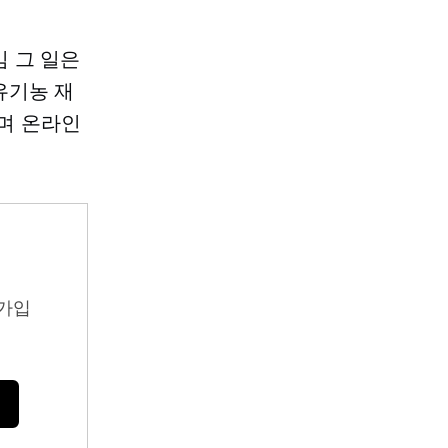
임
그 일은
유기농 재
하며 온라인
가입