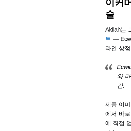
이커
술
Akila
트
— Ec
라인 상
Ecw
와 
간.
제품 이미
에서 바로
에 직접 