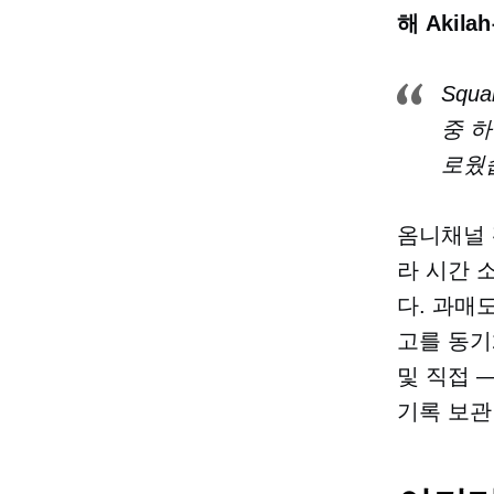
해 Aki
Squ
중 
로웠
옴니채널 
라
시간 
다.
과매
고를 동기
및
직접
—
기록 보관