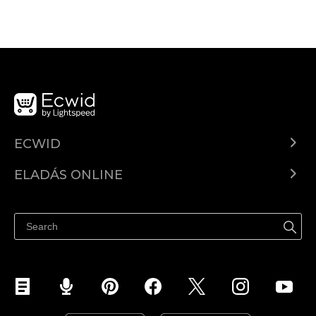
ECWID
Ecwid.com
ELADÁS ONLINE
Árkalkuláció
Eladni mindenhol
Súgó
Eladás a Facebookon
Eladás Instagramon