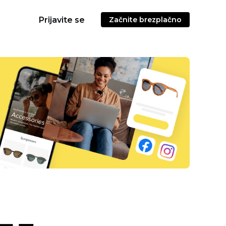
Prijavite se
Začnite brezplačno