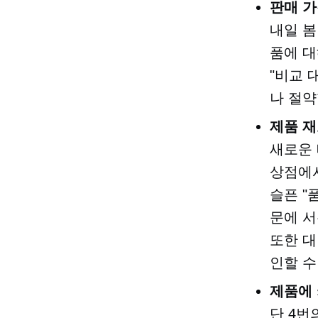
판매 가
내일 봄
품에 대
"비교 
나 절약
제품 재
새로운
상점에서
슬픈 "
문에 서
또한 대
인할 수
제품에
단 4번