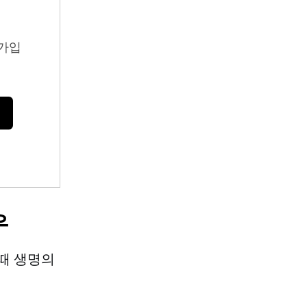
가입
우
때 생명의