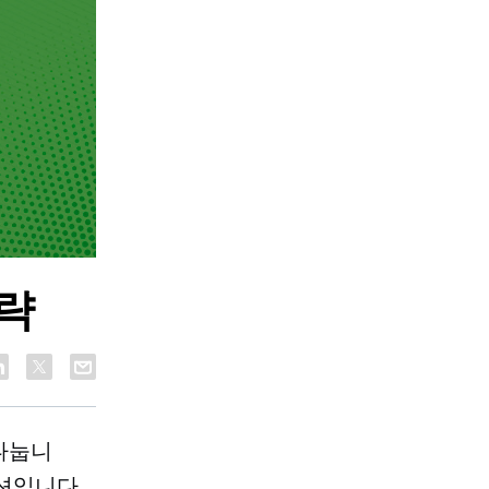
전략
를 나눕니
션입니다.