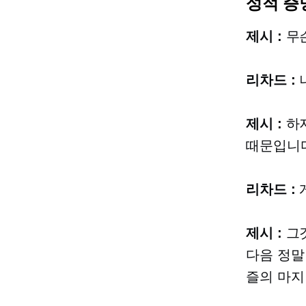
성적 증
제시 :
무슨
리차드 :
제시 :
하지
때문입니다
리차드 :
제시 :
그것
다음 정말
즐의 마지