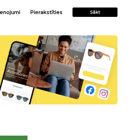
cenojumi
Pierakstīties
Sākt