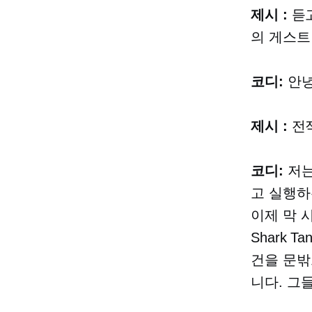
제시 :
듣고
의 게스트 
코디:
안녕
제시 :
전적
코디:
저는
고 실행하
이제 막 
Shark 
건을 문밖
니다. 그