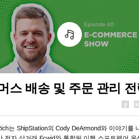
조각
머스
배송 및 주문 관리 
Rich는 ShipStation의 Cody DeArmond와 이야기
반
전자 상거래
Ecwid와 통합된 이행 소프트웨어 옵