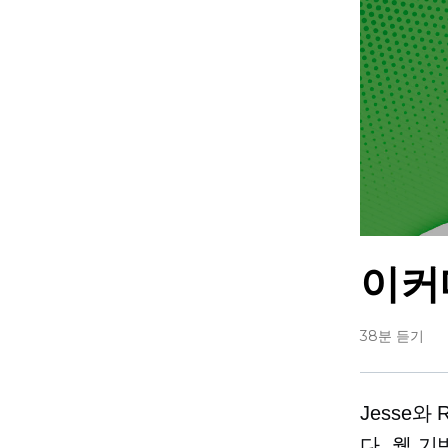
이커
38분 듣기
Jesse와 
다.
웹 기