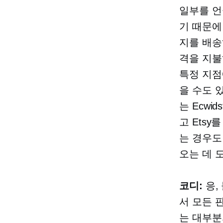
일부를 언
기 때문에
지를 배송
격을 지불
특정 지점
을 수도 
는 Ecwi
고 Ets
는 경우도
오는 데 
코디:
응,
서 모든 
는 대부분