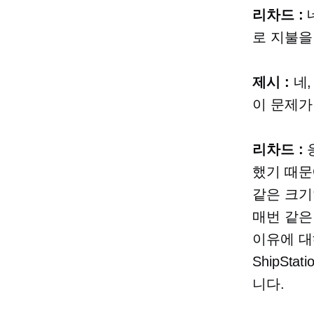
리차드 :
로 지불을
제시 :
네,
이 문제가
리차드 :
응
했기 때문
같은 크기
매번 같은
이유에 대해
ShipSt
니다.