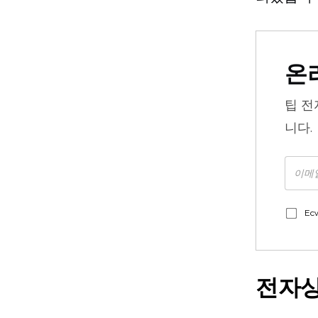
온
팁
전
니다.
Ec
전자상