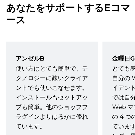
あなたをサポートするEコマ
ース
アンゼルB
金曜日G
使い方はとても簡単で、テ
とても
クノロジーに疎いクライア
自分の 
ントでも使いこなせます。
イアン
インストールもセットアッ
では自
プも簡単。他のショッププ
Web 
ラグインよりはるかに優れ
の 4 
ています。
ていま