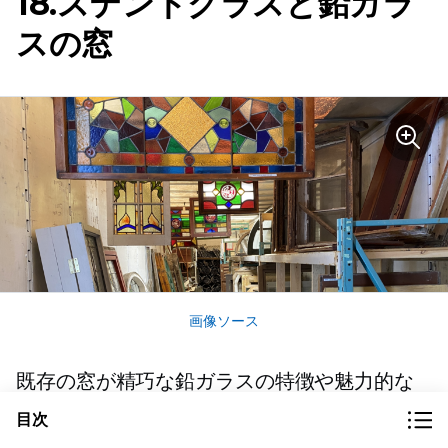
18.ステンドグラスと鉛ガラ
スの窓
画像ソース
既存の窓が精巧な鉛ガラスの特徴や魅力的な
ステンドグラスのディテールを見せている場
目次
合、それらは多額の価値があるかもしれませ