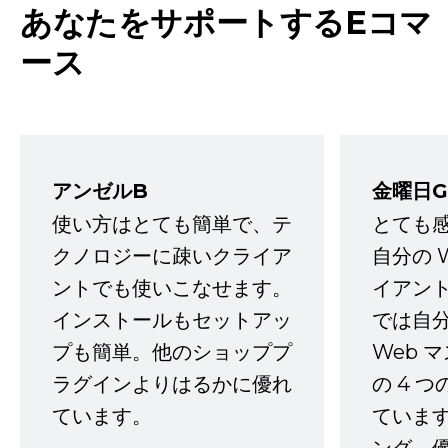
あなたをサポートするEコマ
ース
アンゼルB
金曜日G
使い方はとても簡単で、テ
とても
クノロジーに疎いクライア
自分の 
ントでも使いこなせます。
イアン
インストールもセットアッ
では自
プも簡単。他のショッププ
Web 
ラグインよりはるかに優れ
の 4 
ています。
ていま