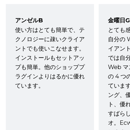
アンゼルB
金曜日G
使い方はとても簡単で、テ
とても
クノロジーに疎いクライア
自分の 
ントでも使いこなせます。
イアン
インストールもセットアッ
では自
プも簡単。他のショッププ
Web 
ラグインよりはるかに優れ
の 4 
ています。
ていま
ング、
ト、優
すばらし
オ。Ec