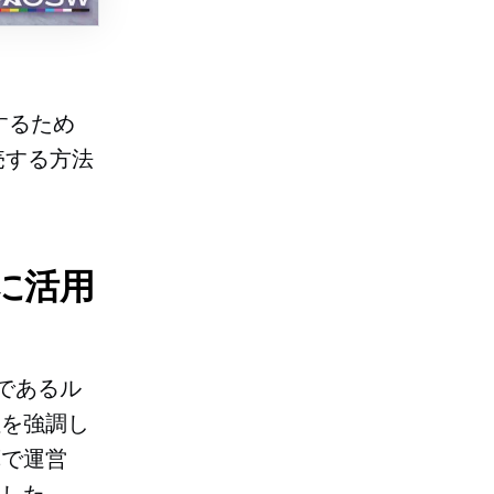
するため
売する方法
に活用
であるル
性を強調し
算で運営