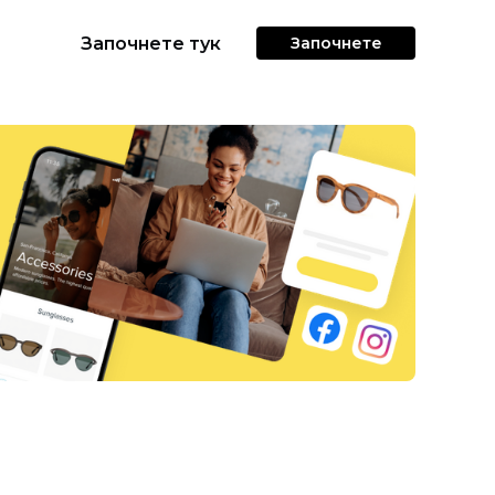
Започнете тук
Започнете