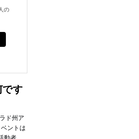
人の
何です
ラド州ア
イベントは
活動者。