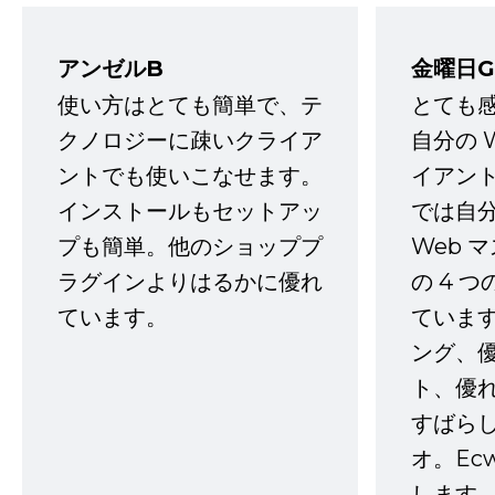
アンゼルB
金曜日G
使い方はとても簡単で、テ
とても
クノロジーに疎いクライア
自分の 
ントでも使いこなせます。
イアン
インストールもセットアッ
では自
プも簡単。他のショッププ
Web 
ラグインよりはるかに優れ
の 4 
ています。
ていま
ング、
ト、優
すばらし
オ。Ec
します。