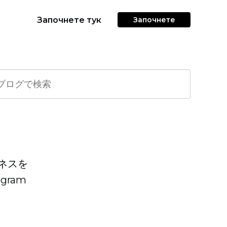
Започнете тук
Започнете
ジネスを
ram