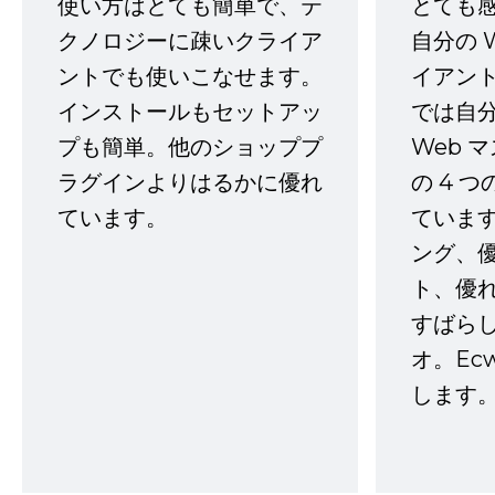
使い方はとても簡単で、テ
とても
クノロジーに疎いクライア
自分の 
ントでも使いこなせます。
イアン
インストールもセットアッ
では自
プも簡単。他のショッププ
Web 
ラグインよりはるかに優れ
の 4 
ています。
ていま
ング、
ト、優
すばらし
オ。Ec
します。